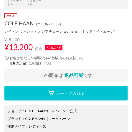
ミッドナイ
トスカンサ
トムーン
ンド
COLE HAAN
（コール ハーン）
レイトン ウォレット オンアチェーン womens （ミッドナイトムーン）
¥48,400
¥
13,200
72%OFF
税込
お急ぎ便なら
5時間27分48秒
以内
のお支払いで
8月7日(金)
にお届け
詳細
この商品は
返品可能
です
カートに入れる
ショップ
：
COLE HAANコールハーン 公式
ブランド
：
COLE HAAN
（コール ハーン）
性別タイプ
：
レディース