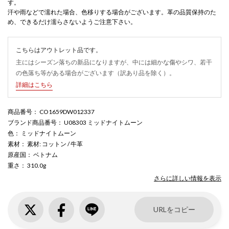
す。
汗や雨などで濡れた場合、色移りする場合がございます。革の品質保持のた
め、できるだけ濡らさないようご注意下さい。
こちらはアウトレット品です。
主にはシーズン落ちの新品になりますが、中には細かな傷やシワ、若干
の色落ち等がある場合がございます（訳あり品を除く）。
詳細はこちら
商品番号
： CO1659DW012337
ブランド商品番号
： U08303 ミッドナイトムーン
色
： ミッドナイトムーン
素材
： 素材: コットン / 牛革
原産国
： ベトナム
重さ
： 310.0g
さらに詳しい情報を表示
URLをコピー