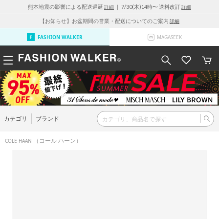
熊本地震の影響による配送遅延
｜ 7/30(木)14時〜 送料改訂
詳細
詳細
【お知らせ】お盆期間の営業・配送についてのご案内
詳細
FASHION WALKER
MAGASEEK
カテゴリ
ブランド
（コール ハーン）
COLE HAAN