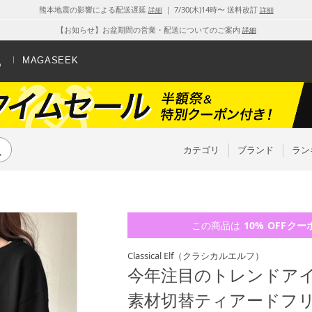
熊本地震の影響による配送遅延
｜ 7/30(木)14時〜 送料改訂
詳細
詳細
【お知らせ】お盆期間の営業・配送についてのご案内
詳細
MAGASEEK
カテゴリ
ブランド
ラン
この商品は
10% OFF
クー
Classical Elf
（クラシカルエルフ）
今年注目のトレンドアイ
素材切替ティアードフリ