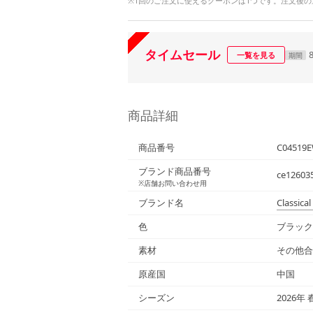
※1回のご注文に使えるクーポンは1つです。注文後
タイムセール
一覧を見る
期間
商品詳細
商品番号
C04519E
ブランド商品番号
ce12603
※店舗お問い合わせ用
ブランド名
Classical 
色
ブラック
素材
その他合
原産国
中国
シーズン
2026年