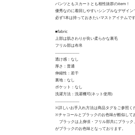
パンツともスカートとも相性抜群のitem！
優秀なのに着回しやすいシンプルなデザイン
必ず1本は持っておきたいマストアイテムで
■fabric
上部は肌さわりが良い柔らかな裏毛
フリル部は布帛
……………………
透け感：なし
厚さ：普通
伸縮性：若干
裏地：なし
ポケット：なし
洗濯方法：洗濯機可(ネット使用)
……………………
※詳しいお手入れ方法は商品タグをご参照く
※チャコールとブラックのお色味が酷似して
ブラックは上身頃・フリル部共にブラック
がブラックのお色味となっております。