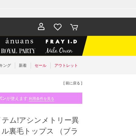
お気に入
カート
り
キング
新着
セール
アウトレット
[ 前に戻る ]
ポン
が使えます
利用条件を見る
テム!アシンメトリー異
ル裏毛トップス （ブラ