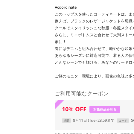
■coordinate
このトップスを使ったコーディネートは、ま
例えば、ブラックのレザージャケットを羽織
クールでスタイリッシュな秋服・冬服スタイ
さらに、ミニボトムスと合わせて大判ストー
象に！
春にはデニムと組み合わせて、軽やかな印象
あらゆるシーズンに対応可能で、着る人の個
どんなシーンでも輝ける、あなたのワードロ
ご覧のモニター環境により、画像の色味と多
ご利用可能なクーポン
10
%
OFF
対象商品を見る
8月11日 (Tue) 23:59まで
S
期間
コード