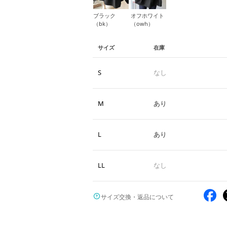
ブラック
オフホワイト
（bk）
（owh）
サイズ
在庫
S
なし
M
あり
L
あり
LL
なし
サイズ交換・返品について