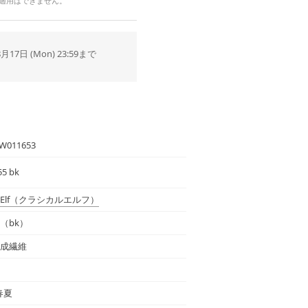
の適用はできません。
8月17日 (Mon) 23:59まで
W011653
55 bk
Elf
（クラシカルエルフ）
（bk）
成繊維
 春夏