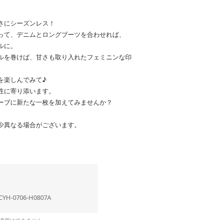
さにシーズンレス！
って、デニムとロングブーツを合わせれば、
ルに。
ルを巻けば、甘さも取り入れたフェミニンな印
を楽しんでみて♪
性に寄り添います。
ーブに新たな一枚を加えてみませんか？
少異なる場合がございます。
CYH-0706-H0807A