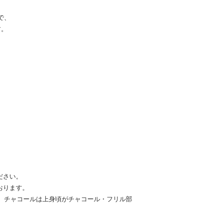
で、
す。
ださい。
おります。
、チャコールは上身頃がチャコール・フリル部