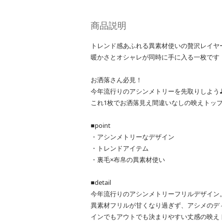
商品説明
トレンド感あふれる異素材使いの贅沢レイヤ
暖かさとオシャレが同時に手に入る一枚です
お洒落さん必見！
今年流行りのアシンメトリーを先取りしよう
これ1枚でお洒落見え間違いなしの映えトッ
■point
・アシンメトリーなデザイン
・トレンドアイテム
・裏毛×布帛の異素材使い
■detail
今年流行りのアシンメトリーフリルデザイン
異素材フリルが甘くなり過ぎず、アシメのデ
インでもアウトでも決まりやすい丈感の映え