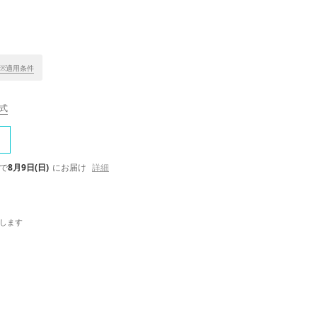
※適用条件
公式
で
8月9日(日)
にお届け
詳細
します