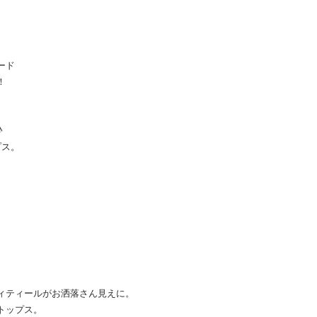
ード
！
♪
プス。
。
ィティールがお洒落さん見えに。
トップス。