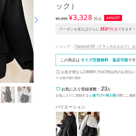
ック）
¥
3,328
44%OFF
¥5,999
税込
332
クーポンを使えばさらに
円引き
できます！
ショップ：
Classical Elf（クラシカルエルフ） 
この商品は
サイズ交換無料・返品可能
です
お急ぎ便なら
23時間17分46秒
以内
のお支払い
※
お急ぎ便の場合
23
お気に入り登録者数：
人
お気に入りに登録すると
値下げ
や
再入荷
の際にご連絡
バリエーション