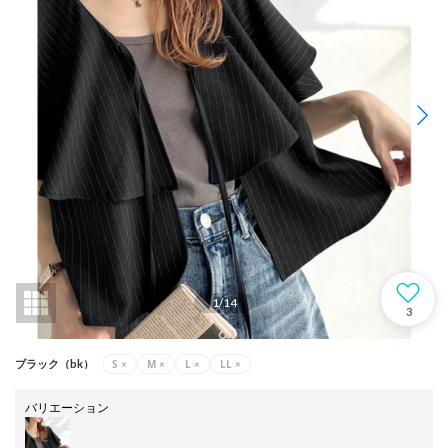
1
/
14
3
S
×
M
×
L
×
LL
×
ブラック（bk）
バリエーション