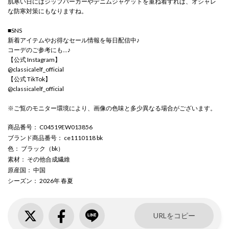
肌寒い日にはジップパーカーやデニムジャケットを重ね着すれば、オシャレ
な防寒対策にもなりますね。
■SNS
新着アイテムやお得なセール情報を毎日配信中♪
コーデのご参考にも...♪
【公式 Instagram】
@classicalelf_official
【公式 TikTok】
@classicalelf_official
※ご覧のモニター環境により、画像の色味と多少異なる場合がございます。
商品番号
： C04519EW013856
ブランド商品番号
： ce1110118 bk
色
： ブラック（bk）
素材
： その他合成繊維
原産国
： 中国
シーズン
： 2026年 春夏
URLをコピー