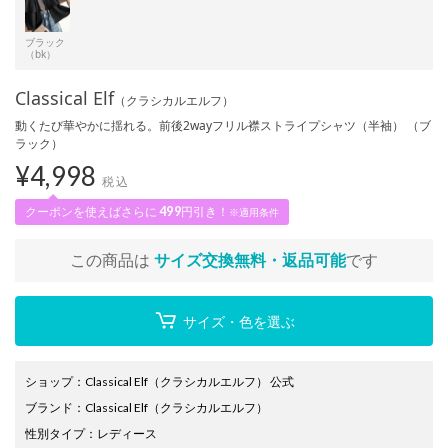
ブラック
（bk）
Classical Elf
（クラシカルエルフ）
動くたび華やかに揺れる。前後2wayフリル襟ストライプシャツ（半袖） （ブ
ラック）
¥
4,998
税込
クーポンを使えばさらに
499
円引き！
※適用条件
この商品は
サイズ交換無料・返品可能
です
サイズ・色を選ぶ
ショップ
：
Classical Elf（クラシカルエルフ） 公式
ブランド
：
Classical Elf
（クラシカルエルフ）
性別タイプ
：
レディース