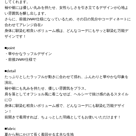
してくれます。
袖や裾には優しい丸みを持たせ、女性らしさを引き立てるデザインが心地よ
い雰囲気を醸し出します。
さらに、前後2WAY仕様になっているため、その日の気分やコーディネートに
合わせてアレンジ自在♪
身体に馴染む程良いボリューム感は、どんなコーデにもサッと馴染む万能デ
ザインです！
■point
・華やかなラッフルデザイン
・前後2WAY仕様で
■detail
たっぷりとしたラッフルが動きに合わせて揺れ、ふんわりと華やかな印象を
演出。
袖や裾にも丸みを持たせ、優しい雰囲気をプラス。
肩を落としてオフショル風に着こなせば、ヘルシーで抜け感のあるスタイル
に◎
身体に馴染む程良いボリューム感で、どんなコーデにも馴染む万能デザイ
ン！
前開きで着用すれば、ちょっとした羽織としてもお使いいただけます！
■fabric
夏から秋にかけて長く着回せる丈夫な生地