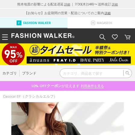
熊本地震の影響による配送遅延
｜ 7/30(木)14時〜 送料改訂
詳細
詳細
【お知らせ】お盆期間の営業・配送についてのご案内
詳細
FASHION WALKER
MAGASEEK
カテゴリ
ブランド
10% OFF
クーポン
が使えます
利用条件を見る
（クラシカルエルフ）
Classical Elf