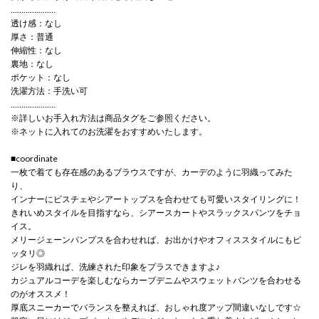
…………………
透け感：なし
厚さ：普通
伸縮性：なし
裏地：なし
ポケット：なし
洗濯方法：手洗い可
…………………
※詳しいお手入れ方法は商品タグをご参照ください。
※ネットに入れてのお洗濯をおすすめいたします。
■coordinate
一枚で着ても存在感のあるブラウスですが、カーデのように羽織ってみた
り、
インナーにビスチェやシアートップスを合わせても可愛いスタイリングに！
きれいめスタイルを目指すなら、シアースカートやスラックスパンツをチョ
イス。
メリージェーンパンプスを合わせれば、お出かけやオフィススタイルにもピ
ッタリ◎
ジレを羽織れば、洗練された印象をプラスできますよ♪
カジュアルコーデを楽しむならカーブデニムやスウェットパンツを合わせる
のがオススメ！
厚底スニーカーでバランスを整えれば、おしゃれ度アップ間違いなしです☆