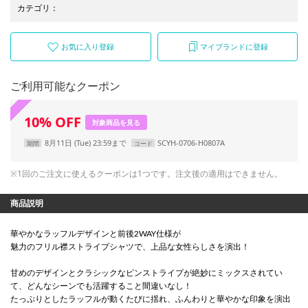
カテゴリ
：
お気に入り登録
マイブランドに登録
ご利用可能なクーポン
10
%
OFF
対象商品を見る
8月11日 (Tue) 23:59まで
SCYH-0706-H0807A
期間
コード
※1回のご注文に使えるクーポンは1つです。注文後の適用はできません。
商品説明
華やかなラッフルデザインと前後2WAY仕様が
魅力のフリル襟ストライプシャツで、上品な女性らしさを演出！
甘めのデザインとクラシックなピンストライプが絶妙にミックスされてい
て、どんなシーンでも活躍すること間違いなし！
たっぷりとしたラッフルが動くたびに揺れ、ふんわりと華やかな印象を演出