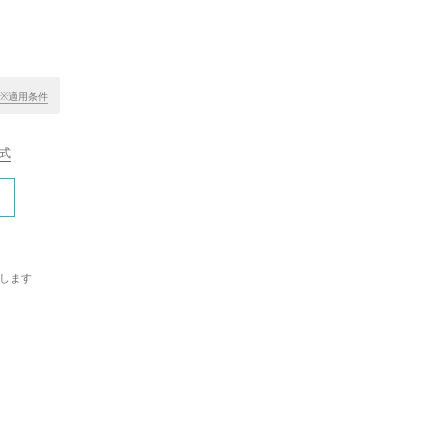
※適用条件
公式
します