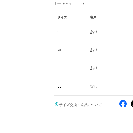
レー（ccgy）
（iv）
サイズ
在庫
S
あり
M
あり
L
あり
LL
なし
サイズ交換・返品について