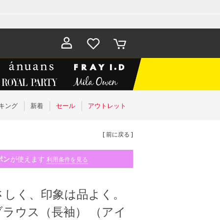
お気に入
カート
り
キング
新着
セール
アウトレット
[ 前に戻る ]
ポン
が使えます
利用条件を見る
さはやさしく、印象は品よく。
ラウス（長袖） （アイ