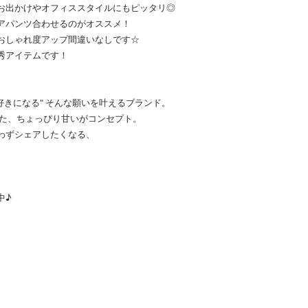
お出かけやオフィススタイルにもピッタリ◎
アパンツ合わせるのがオススメ！
おしゃれ度アップ間違いなしです☆
秀アイテムです！
好きになる" そんな願いを叶えるブランド。
した、ちょっぴり甘いがコンセプト。
わずシェアしたくなる、
中♪