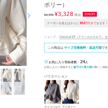
ボリー）
¥
3,328
33%OFF
¥4,998
税込
332
クーポンを使えばさらに
円引き
できます！
ショップ：
Classical Elf（クラシカルエルフ） 
この商品は
サイズ交換無料・返品可能
です
24
お気に入り登録者数：
人
お気に入りに登録すると
値下げ
や
再入荷
の際にご連絡
バリエーション
チャコールグ
アイボリー