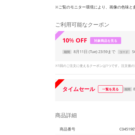
※ご覧のモニター環境により、画像の色味と
ご利用可能なクーポン
10
%
OFF
対象商品を見る
8月11日 (Tue) 23:59まで
S
期間
コード
※1回のご注文に使えるクーポンは1つです。注文後
タイムセール
一覧を見る
期間
商品詳細
商品番号
C04519E