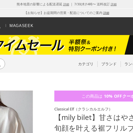
熊本地震の影響による配送遅延
｜ 7/30(木)14時〜 送料改訂
詳細
詳細
【お知らせ】お盆期間の営業・配送についてのご案内
詳細
MAGASEEK
カテゴリ
ブランド
ラン
この商品は
10% OFF
クー
Classical Elf
（クラシカルエルフ）
【mily bilet】甘
旬顔を叶える裾フリルブ