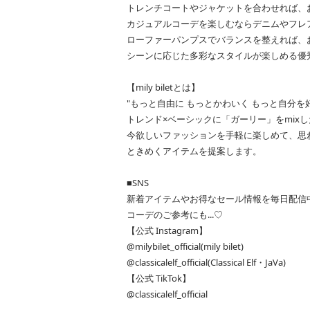
トレンチコートやジャケットを合わせれば、
カジュアルコーデを楽しむならデニムやフレ
ローファーパンプスでバランスを整えれば、
シーンに応じた多彩なスタイルが楽しめる優
【mily biletとは】
"もっと自由に もっとかわいく もっと自分を
トレンド×ベーシックに「ガーリー」をmix
今欲しいファッションを手軽に楽しめて、思
ときめくアイテムを提案します。
■SNS
新着アイテムやお得なセール情報を毎日配信
コーデのご参考にも...♡
【公式 Instagram】
@milybilet_official(mily bilet)
@classicalelf_official(Classical Elf・JaVa)
【公式 TikTok】
@classicalelf_official