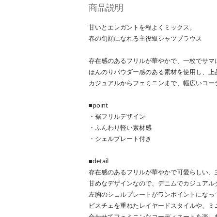
商品説明
甘いとエレガントを程よくミックス。
春の旬顔になれる主役級シャツブラウス
存在感のあるフリルが華やかで、一枚でサマ
ほんのりパウダー感のある素材を使用し、上
カジュアルからフェミニンまで、幅広いコー
■point
・裾フリルデザイン
・ふんわり軽い素材感
・シェルプレート付き
■detail
存在感のあるフリルが華やかで可愛らしい、
甘めなデザインなので、デニムでカジュアル
左胸のシェルプレートがワンポイントになっ
ビスチェを重ねたレイヤードスタイルや、ミ
合わせてフェミニンなコーディネートを楽し