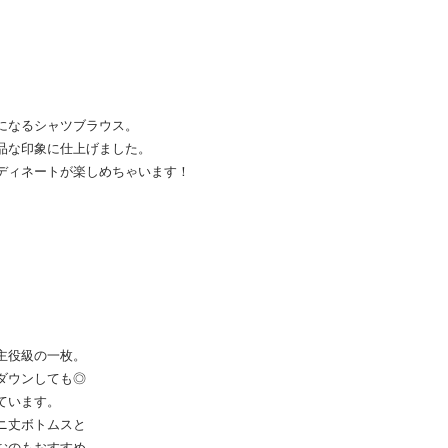
になるシャツブラウス。
品な印象に仕上げました。
ディネートが楽しめちゃいます！
主役級の一枚。
ダウンしても◎
ています。
ニ丈ボトムスと
むのもおすすめ。