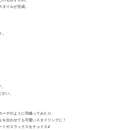
スタイルが完成。
ト。
す。
ださい。
カーデのように羽織ってみたり、
ェを合わせても可愛いスタイリングに！
ートやスラックスをチョイス♪