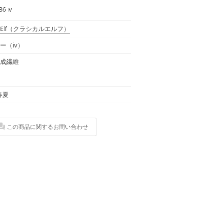
6 iv
Elf
（クラシカルエルフ）
ー（iv）
成繊維
 春夏
この商品に関するお問い合わせ