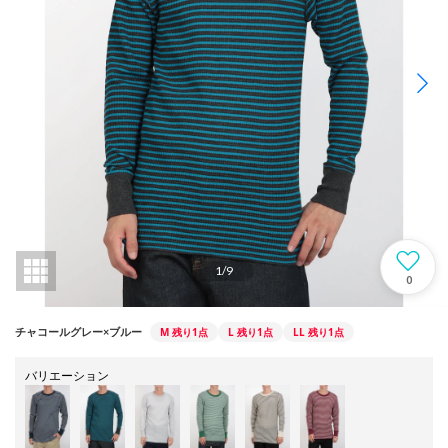
1
/
9
0
M
残り1点
L
残り1点
LL
残り1点
チャコールグレー×ブルー
バリエーション