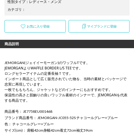
性別タイプ
：
レディース
・
メンズ
カテゴリ
：
お気に入り登録
マイブランドに登録
商品説明
JEMORGAN(ジェイイーモーガン)のワッフルTです。
JEMORGANよりWAFFLE BORDER L/S TEEです。
ロングセラーアイテムの定番長袖Ｔです。
インポート商品として広く販売されていた物を、当時の素材とパッケージで
忠実に再現しています。
一枚でももちろん、ジャケットなどのインナーにもおすすめです。
保温性の高さと肌触りの良いワッフル素材のインナーで、JEMORGANを代表
する商品です。
商品番号
： JE7758EU001468
ブランド商品番号
： JEMORGAN-JC055-52S チャコールグレー×ブルー
色
： チャコールグレー×ブルー
サイズ(cm)
： 肩幅42cm身幅42cm着丈72cm袖丈59cm