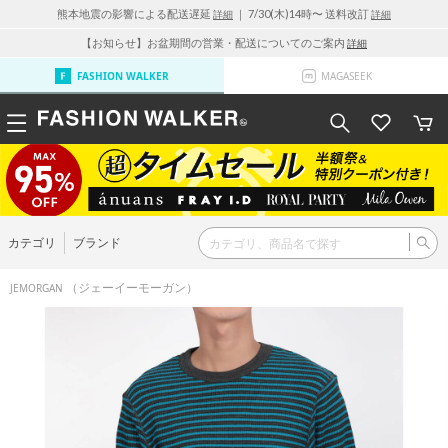
熊本地震の影響による配送遅延
｜ 7/30(木)14時〜 送料改訂
詳細
詳細
【お知らせ】お盆期間の営業・配送についてのご案内
詳細
FASHION WALKER
MAGASEEK
カテゴリ
ブランド
（ジェーイーモーガン）
JEMORGAN