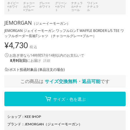
ネイビー
チャコー
グレー×
グリーン
ナチュラ
ワイン×
×ホワイ
ルグレー
ホワイト
×ホワイ
ル×チャ
ナチュラ
ト
×ブルー
ト
コール
ル
JEMORGAN
（ジェーイーモーガン）
JEMORGAN ジェイイーモーガン ワッフルロンT WAFFLE BORDER L/S TEE ワ
ッフルボーダー長袖Tシャツ （チャコールグレー×ブルー）
¥
4,730
税込
お急ぎ便なら
14時間57分14秒
以内
のお支払いで
8月9日(日)
にお届け
詳細
ポスト投函対象品 (単品注文の場合)
この商品は
サイズ交換無料・返品可能
です
サイズ・色を選ぶ
ショップ
：
KEE SHOP
ブランド
：
JEMORGAN
（ジェーイーモーガン）