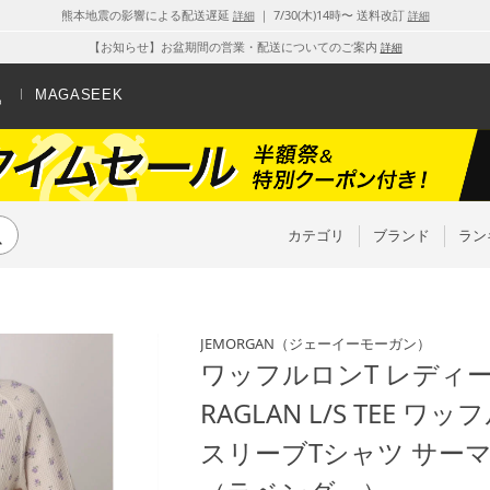
熊本地震の影響による配送遅延
｜ 7/30(木)14時〜 送料改訂
詳細
詳細
【お知らせ】お盆期間の営業・配送についてのご案内
詳細
MAGASEEK
カテゴリ
ブランド
ラン
JEMORGAN
（ジェーイーモーガン）
ワッフルロンT レディース W
RAGLAN L/S TEE 
スリーブTシャツ サーマ