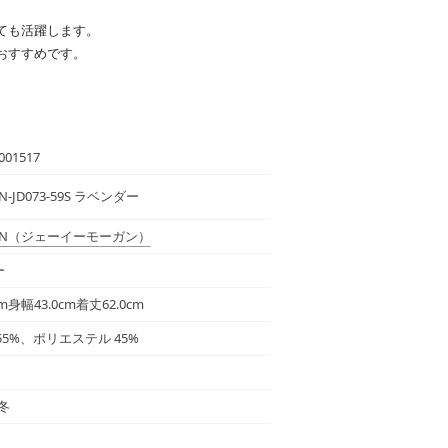
ても活躍します。
おすすめです。
001517
N-JD073-59S ラベンダー
N
（ジェーイーモーガン）
ー
m身幅43.0cm着丈62.0cm
55%、ポリエステル 45%
秋冬