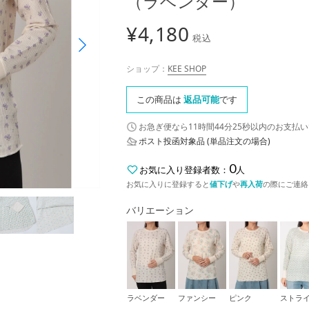
（ラベンダー）
¥
4,180
税込
ショップ：
KEE SHOP
この商品は
返品可能
です
お急ぎ便なら
11時間44分24秒
以内
のお支払い
ポスト投函対象品 (単品注文の場合)
0
お気に入り登録者数：
人
お気に入りに登録すると
値下げ
や
再入荷
の際にご連絡
バリエーション
ラベンダー
ファンシー
ピンク
ストラ