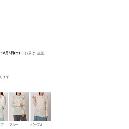
で
8月8日(土)
にお届け
詳細
します
イプ
ブルー
パープル