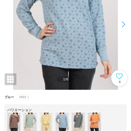
1
/
8
0
FREE
×
ブルー
バリエーション