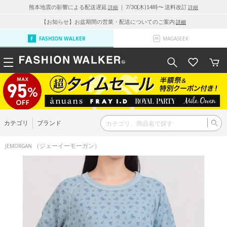
熊本地震の影響による配送遅延
｜ 7/30(木)14時〜 送料改訂
詳細
詳細
【お知らせ】お盆期間の営業・配送についてのご案内
詳細
FASHION WALKER
MAGASEEK
カテゴリ
ブランド
（ジェーイーモーガン）
JEMORGAN