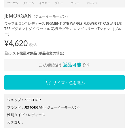
ブラウン
グリーン
イエロー
ブルー
グレー
オレンジ
JEMORGAN
（ジェーイーモーガン）
ワッフルロンT レディース PIGMENT DYE WAFFLE FLOWER PT RAGLAN L/S
TEE ピグメントダイ ワッフル 花柄 ラグラン ロングスリーブTシャツ （ブル
ー）
¥
4,620
税込
ポスト投函対象品 (単品注文の場合)
この商品は
返品可能
です
サイズ・色を選ぶ
ショップ
：
KEE SHOP
ブランド
：
JEMORGAN
（ジェーイーモーガン）
性別タイプ
：
レディース
カテゴリ
：