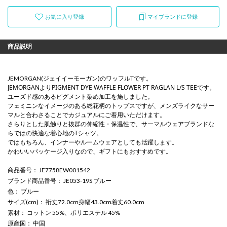
お気に入り登録
マイブランドに登録
商品説明
JEMORGAN(ジェイイーモーガン)のワッフルTです。
JEMORGANよりPIGMENT DYE WAFFLE FLOWER PT RAGLAN L/S TEEです。
ユーズド感のあるピグメント染め加工を施しました。
フェミニンなイメージのある総花柄のトップスですが、メンズライクなサー
マルと合わさることでカジュアルにご着用いただけます。
さらりとした肌触りと抜群の伸縮性・保温性で、サーマルウェアブランドな
らではの快適な着心地のTシャツ。
ではもちろん、インナーやルームウェアとしても活躍します。
かわいいパッケージ入りなので、ギフトにもおすすめです。
商品番号
： JE7758EW001542
ブランド商品番号
： JE053-19S ブルー
色
： ブルー
サイズ(cm)
： 裄丈72.0cm身幅43.0cm着丈60.0cm
素材
： コットン 55%、ポリエステル 45%
原産国
： 中国