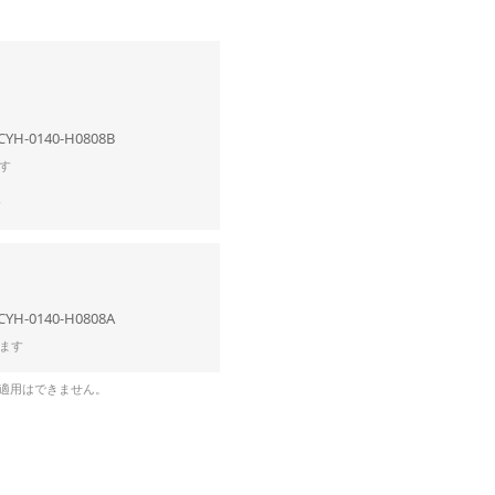
CYH-0140-H0808B
す
合
CYH-0140-H0808A
ます
の適用はできません。