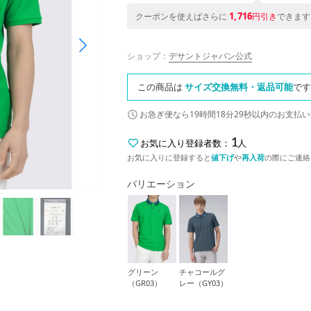
1,716
クーポンを使えばさらに
円引き
できます
ショップ：
デサントジャパン公式
この商品は
サイズ交換無料・返品可能
です
お急ぎ便なら
19時間18分28秒
以内
のお支払い
1
お気に入り登録者数：
人
お気に入りに登録すると
値下げ
や
再入荷
の際にご連絡
バリエーション
グリーン
チャコールグ
（GR03）
レー（GY03）