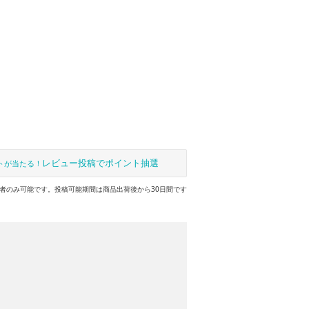
レビュー投稿でポイント抽選
トが当たる！
者のみ可能です。投稿可能期間は商品出荷後から30日間です