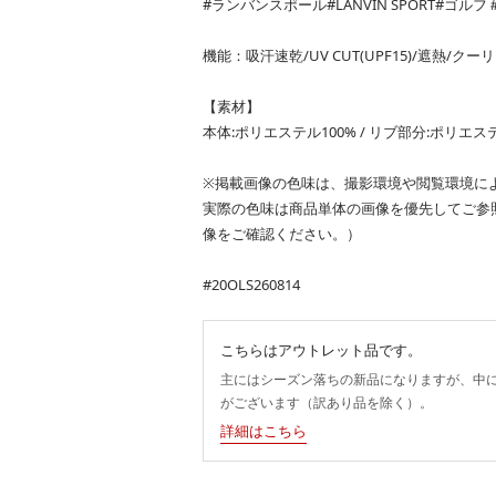
#ランバンスポール#LANVIN SPORT#ゴル
機能：吸汗速乾/UV CUT(UPF15)/遮熱/クーリング
【素材】
本体:ポリエステル100% / リブ部分:ポリエステ
※掲載画像の色味は、撮影環境や閲覧環境に
実際の色味は商品単体の画像を優先してご参
像をご確認ください。）
#20OLS260814
こちらはアウトレット品です。
主にはシーズン落ちの新品になりますが、中
がございます（訳あり品を除く）。
詳細はこちら