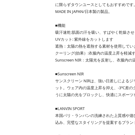
に限らずタウンユースとしてもおすすめです
MADE IN JAPAN/日本製の製品。
■機能
吸汗速乾:肌面の汗を吸い、すばやく乾燥させ
UVカット: 紫外線をカットします
遮熱：太陽の熱を遮熱する素材を使用してい
クーリング(効果）:衣服内の温度上昇を軽減
Sunscreen NIR：太陽光を反射し、衣服
■Sunscreen NIR
サンスクリーン NIRは、強い日差しによるジ
ット。ウェア内の温度上昇を抑え、-3℃差
うに太陽の光をブロックし、快適にスポーツ
■LANVIN SPORT
本国パリ・ランバンの洗練された上質感や遊
込み、完璧なスタイリングを提案するブラン