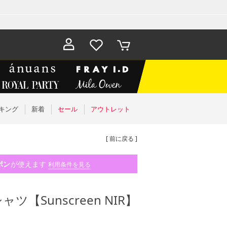
お気に入
カート
り
キング
新着
セール
アウトレット
[ 前に戻る ]
ポン
が使えます
利用条件を見る
【Sunscreen NIR】