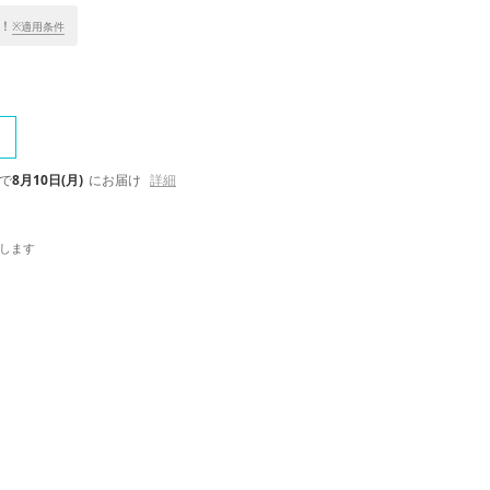
！
※適用条件
で
8月10日(月)
にお届け
詳細
します