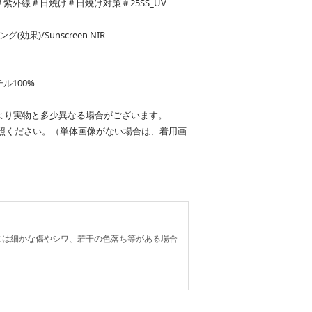
フ＃紫外線＃日焼け＃日焼け対策＃25SS_UV
(効果)/Sunscreen NIR
ル100%
より実物と多少異なる場合がございます。
照ください。（単体画像がない場合は、着用画
には細かな傷やシワ、若干の色落ち等がある場合