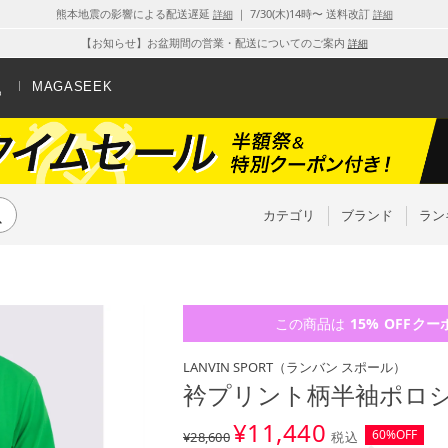
熊本地震の影響による配送遅延
｜ 7/30(木)14時〜 送料改訂
詳細
詳細
【お知らせ】お盆期間の営業・配送についてのご案内
詳細
MAGASEEK
カテゴリ
ブランド
ラン
この商品は
15% OFF
クー
LANVIN SPORT
（ランバン スポール）
衿プリント柄半袖ポロシャツ
¥
11,440
60%OFF
¥28,600
税込