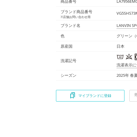
商品番号
LA7956EM0
ブランド商品番号
VG5SHS73
※店舗お問い合わせ用
ブランド名
LANVIN S
色
グリーン（G
原産国
日本
洗濯記号
洗濯表示に
シーズン
2025年 春
マイブランドに登録