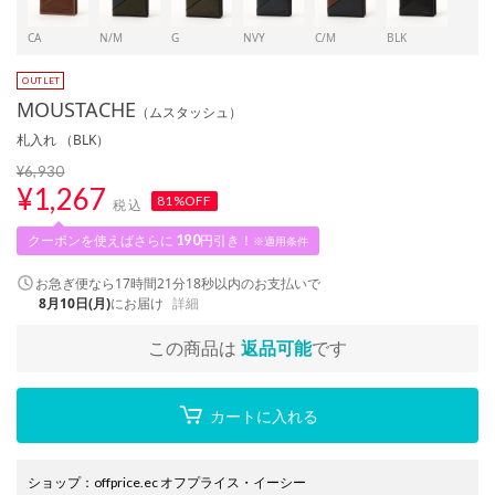
CA
N/M
G
NVY
C/M
BLK
MOUSTACHE
（ムスタッシュ）
札入れ （BLK）
¥6,930
¥
1,267
81%OFF
税込
クーポンを使えばさらに
190
円引き！
※適用条件
お急ぎ便なら
17時間21分18秒
以内
のお支払いで
8月10日(月)
にお届け
詳細
この商品は
返品可能
です
カートに入れる
ショップ
：
offprice.ec オフプライス・イーシー