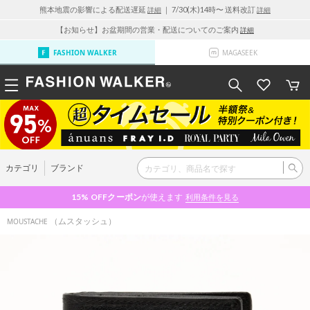
熊本地震の影響による配送遅延
｜ 7/30(木)14時〜 送料改訂
詳細
詳細
【お知らせ】お盆期間の営業・配送についてのご案内
詳細
FASHION WALKER
MAGASEEK
カテゴリ
ブランド
15% OFF
クーポン
が使えます
利用条件を見る
（ムスタッシュ）
MOUSTACHE