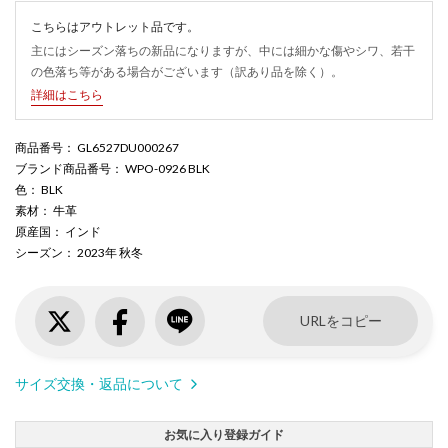
こちらはアウトレット品です。
主にはシーズン落ちの新品になりますが、中には細かな傷やシワ、若干
の色落ち等がある場合がございます（訳あり品を除く）。
詳細はこちら
商品番号
： GL6527DU000267
ブランド商品番号
： WPO-0926 BLK
色
： BLK
素材
： 牛革
原産国
： インド
シーズン
： 2023年 秋冬
URLをコピー
サイズ交換・返品について
お気に入り登録ガイド