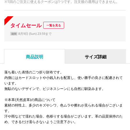
※1回のご注文に使えるクーポンは1つです。注文後の適用はできません。
タイムセール
一覧を見る
8月9日 (Sun) 23:59まで
期間
商品説明
サイズ詳細
落ち着いた表情の二つ折り財布です。
内側にはカードスロットや小銭入れを配置し、使い勝手の良さに配慮されて
います。
無駄のないデザインで、ビジネスシーンにも自然に馴染みます。
※本革(天然皮革)の商品について
素材の特性上、多少のキズやシワ、色ムラや擦れが見られる場合がございま
す。
汗や雨などで濡れた場合、色移りする場合がございます。革の品質保持のた
め、できるだけ濡らさないようご注意下さい。