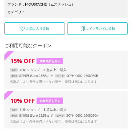
ブランド
：
MOUSTACHE
（ムスタッシュ）
カテゴリ
：
お気に入り登録
マイブランドに登録
ご利用可能なクーポン
15
%
OFF
対象商品を見る
対象
ショップ
5 点以上
条件
8月9日 (Sun) 23:58まで
SCYH-0602-2608050B
期間
コード
※返品により条件を満たさない場合、割引は無効になります
10
%
OFF
対象商品を見る
対象
ショップ
3 点以上
条件
8月9日 (Sun) 23:58まで
SCYH-0602-2608050A
期間
コード
※返品により条件を満たさない場合、割引は無効になります