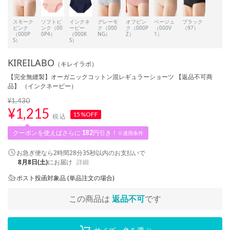
スモーク
ソフトピ
インクネ
グレーモ
オフピン
ベージュ
ブラック
ピンク
ンク（00
ービー
ク（000
ク（000P
（000V
（97）
（000P
0P4）
（000K
NG）
Z）
1）
S）
S）
KIREILABO
（キレイラボ）
【完全無縫製】オーガニックコットン混レギュラーショーツ 【返品不可商
品】 （インクネービー）
¥1,430
¥
1,215
15%OFF
税込
クーポンを使えばさらに
182
円引き！
※適用条件
お急ぎ便なら
2時間28分34秒
以内
のお支払いで
8月8日(土)
にお届け
詳細
ポスト投函対象品 (単品注文の場合)
この商品は
返品不可
です