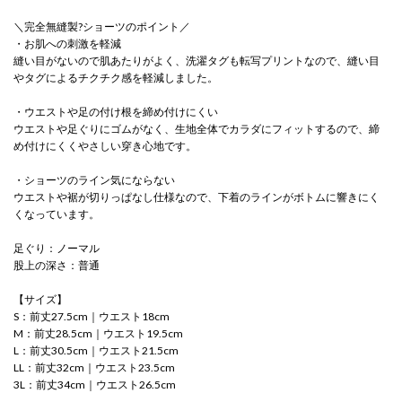
＼完全無縫製?ショーツのポイント／
・お肌への刺激を軽減
縫い目がないので肌あたりがよく、洗濯タグも転写プリントなので、縫い目
やタグによるチクチク感を軽減しました。
・ウエストや足の付け根を締め付けにくい
ウエストや足ぐりにゴムがなく、生地全体でカラダにフィットするので、締
め付けにくくやさしい穿き心地です。
・ショーツのライン気にならない
ウエストや裾が切りっぱなし仕様なので、下着のラインがボトムに響きにく
くなっています。
足ぐり：ノーマル
股上の深さ：普通
【サイズ】
S：前丈27.5cm｜ウエスト18cm
M：前丈28.5cm｜ウエスト19.5cm
L：前丈30.5cm｜ウエスト21.5cm
LL：前丈32cm｜ウエスト23.5cm
3L：前丈34cm｜ウエスト26.5cm