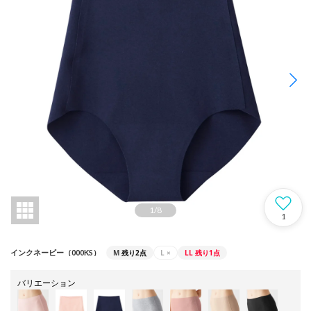
1
/
8
1
M
残り2点
L
×
LL
残り1点
インクネービー（000KS）
バリエーション