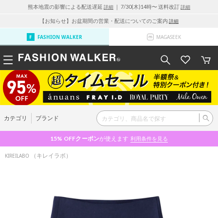
熊本地震の影響による配送遅延
｜ 7/30(木)14時〜 送料改訂
詳細
詳細
【お知らせ】お盆期間の営業・配送についてのご案内
詳細
FASHION WALKER
MAGASEEK
カテゴリ
ブランド
15% OFF
クーポン
が使えます
利用条件を見る
（キレイラボ）
KIREILABO