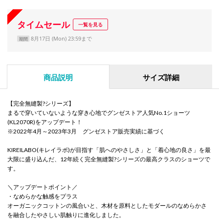
タイムセール
一覧を見る
8月17日 (Mon) 23:59まで
期間
商品説明
サイズ詳細
【完全無縫製?シリーズ】
まるで穿いていないような穿き心地でグンゼストア人気No.1ショーツ
(KL2070R)をアップデート！
※2022年4月～2023年3月 グンゼストア販売実績に基づく
KIREILABO(キレイラボ)が目指す「肌へのやさしさ」と「着心地の良さ」を最
大限に盛り込んだ、12年続く完全無縫製?シリーズの最高クラスのショーツで
す。
＼アップデートポイント／
・なめらかな触感をプラス
オーガニックコットンの風合いと、木材を原料としたモダールのなめらかさ
を融合したやさしい肌触りに進化しました。