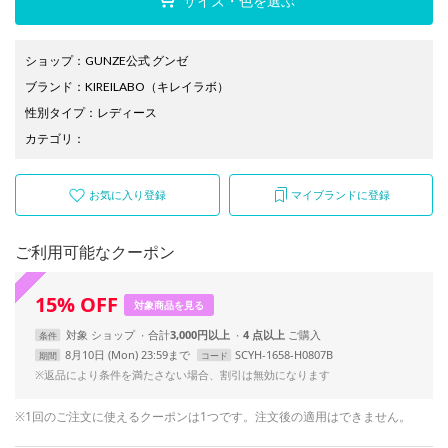
サイズ・色を選ぶ
ショップ
：
GUNZE公式 グンゼ
ブランド
：
KIREILABO
（キレイラボ）
性別タイプ
：
レディース
カテゴリ
：
お気に入り登録
マイブランドに登録
ご利用可能なクーポン
15
%
OFF
対象商品を見る
対象
ショップ
合計
3,000円以上
4 点以上
条件
8月10日 (Mon) 23:59まで
SCYH-1658-H0807B
期間
コード
※返品により条件を満たさない場合、割引は無効になります
※1回のご注文に使えるクーポンは1つです。注文後の適用はできません。