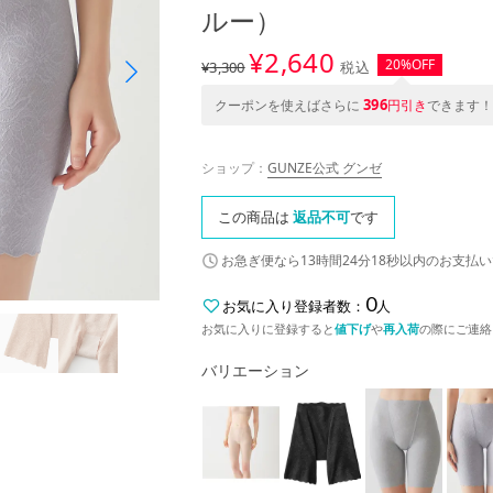
ルー）
¥
2,640
20%OFF
¥3,300
税込
396
クーポンを使えばさらに
円引き
できます！
ショップ：
GUNZE公式 グンゼ
この商品は
返品不可
です
お急ぎ便なら
13時間24分17秒
以内
のお支払い
0
お気に入り登録者数：
人
お気に入りに登録すると
値下げ
や
再入荷
の際にご連絡
バリエーション