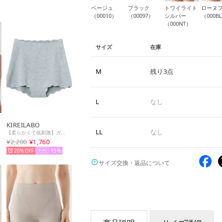
ベージュ
ブラック
トワイライト
ローヌ
（00010）
（00097）
シルバー
（000B
（000NT）
サイズ
在庫
M
残り3点
L
なし
KIREILABO
LL
なし
【柔らかくて低刺激】ガードルファンデ・ショートソフトガードル 保湿【返品不可商品】 （トワイライトシルバー）
¥2,200
¥1,760
20%
15
サイズ交換・返品について