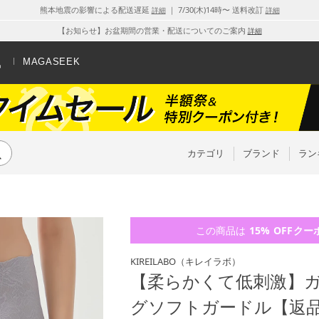
熊本地震の影響による配送遅延
｜ 7/30(木)14時〜 送料改訂
詳細
詳細
【お知らせ】お盆期間の営業・配送についてのご案内
詳細
MAGASEEK
カテゴリ
ブランド
ラン
この商品は
15% OFF
クー
KIREILABO
（キレイラボ）
【柔らかくて低刺激】
グソフトガードル【返品