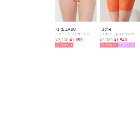
KIREILABO
Tuche
ショートソフトガードル【返品不可商品】 （ロイヤルベージュ）
くびれくっきりロングガードル【返品不可商品】 （オレンジ）
¥2,200
¥1,650
¥3,080
¥1,540
25%
50%
15