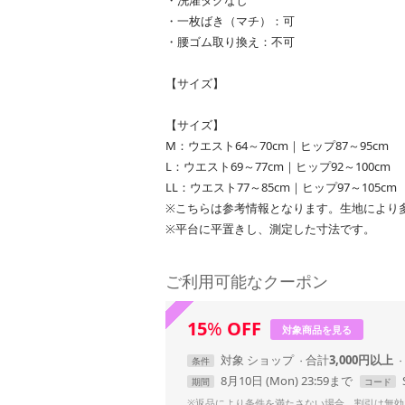
・一枚ばき（マチ）：可
・腰ゴム取り換え：不可
【サイズ】
【サイズ】
M：ウエスト64～70cm｜ヒップ87～95cm
L：ウエスト69～77cm｜ヒップ92～100cm
LL：ウエスト77～85cm｜ヒップ97～105cm
※こちらは参考情報となります。生地により
※平台に平置きし、測定した寸法です。
ご利用可能なクーポン
15
%
OFF
対象商品を見る
対象
ショップ
合計
3,000円以上
条件
8月10日 (Mon) 23:59まで
期間
コード
※返品により条件を満たさない場合、割引は無効