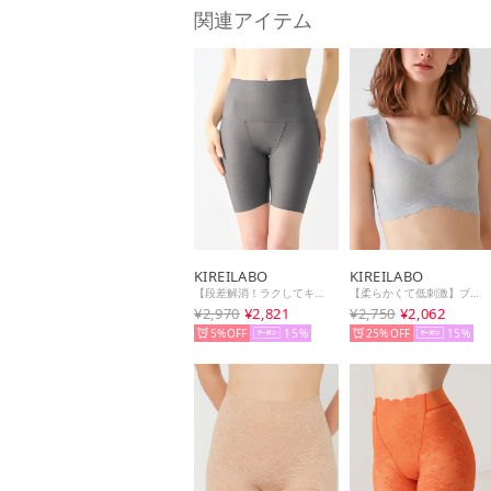
関連アイテム
KIREILABO
KIREILABO
【段差解消！ラクしてキュット】ロングガードル【返品不可商品】 （チャコールグレー）
【柔らかくて低刺激】ブラファンデ ・ノンワイヤーブラジャー 保湿 （トワイライトシルバー）
¥2,970
¥2,821
¥2,750
¥2,062
5%
15
25%
15