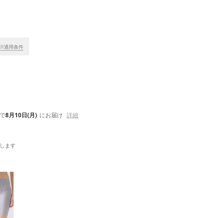
※適用条件
で
8月10日(月)
にお届け
詳細
します