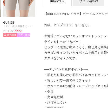
商品説明
サイズ詳細
【KIREILABO/キレイラボ】ガードルファン
GUNZE
お腹、ヒップライン、すっきり。
【ぐぐっとお腹押さえ・キュッと太もも】2分丈ガードルショーツ【返品不可商品】 （ブロアベージュ）
¥1,100
¥990
10%
15
生地端にゴムがないカットオフストレッチレ
ラインをしっかりカバー！
ヒップ下に段差が出来にくく、痩せ見え効果
カラダのラインをひろうボトムを着用する際
ススメなアイテムです。
-----デザイン＆素材ポイント-----
・肌あたり柔らかな肌側パイルカットオフレ
・程よいパワー感で体にフィット
・ボタニカル成分配合（ローズヒップオイル
・保湿
・完全無縫製
・ひびきにくい
・洗濯タグなし