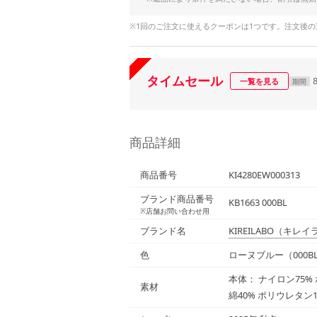
※1回のご注文に使えるクーポンは1つです。注文後
タイムセール
一覧を見る
期間
商品詳細
商品番号
KI4280EW000313
ブランド商品番号
KB1663 000BL
※店舗お問い合わせ用
ブランド名
KIREILABO
（キレイ
色
ローヌブルー（000B
本体： ナイロン75%
素材
綿40% ポリウレタン1