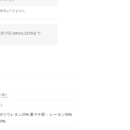
の適用はできません。
8月17日 (Mon) 23:59まで
ラボ）
L）
 ポリウレタン25% 裏マチ部： レーヨン50%
0%