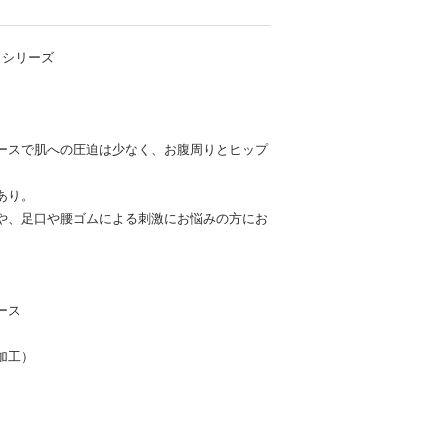
デ シリーズ
ースで肌への圧迫は少なく、お腹周りとヒップ
あり。
や、足口や腰ゴムによる刺激にお悩みの方にお
ース
加工）