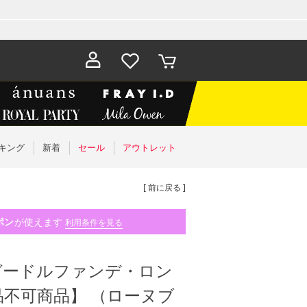
お気に入
カート
り
キング
新着
セール
アウトレット
[ 前に戻る ]
ポン
が使えます
利用条件を見る
ガードルファンデ・ロン
不可商品】 （ローヌブ