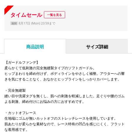
タイムセール
一覧を見る
8月17日 (Mon) 23:59まで
期間
商品説明
サイズ詳細
【ガードルファンデ】
柔らかくて低刺激の完全無縫製タイプのソフトガードル。
ヒップまわりを締め付けず、ボディラインをやさしく補整。アウターへの響
きを気にすることなく、おなかとヒップラインをしっかりカバーします。
・完全無縫製
縫い目や洗濯タグを無くし、肌への刺激を軽減しました。足ぐりや腰のゴム
よる刺激、締め付けにお悩みの方におすすめです。
・カットオフレース
生地端にゴムが無いカットオフのストレッチレースを使用しています。
肌あたりが柔らかな素材なので、レース特有の凹凸を感じにくく、フラット
な着用感です。