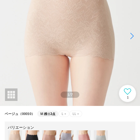
1
/
7
1
M
残り2点
L
×
LL
×
ベージュ（00010）
バリエーション