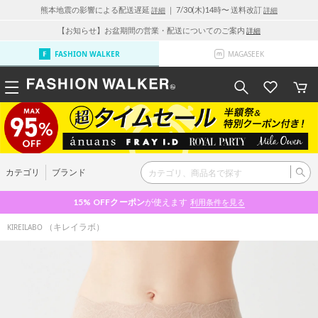
熊本地震の影響による配送遅延
｜ 7/30(木)14時〜 送料改訂
詳細
詳細
【お知らせ】お盆期間の営業・配送についてのご案内
詳細
FASHION WALKER
MAGASEEK
カテゴリ
ブランド
15% OFF
クーポン
が使えます
利用条件を見る
（キレイラボ）
KIREILABO