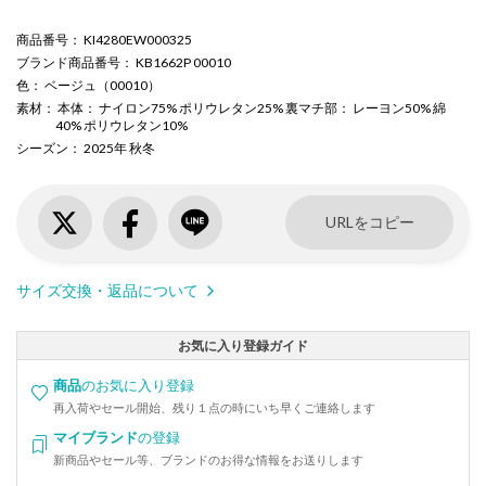
商品番号
： KI4280EW000325
ブランド商品番号
： KB1662P 00010
色
： ベージュ（00010）
素材
： 本体： ナイロン75% ポリウレタン25% 裏マチ部： レーヨン50% 綿
40% ポリウレタン10%
シーズン
： 2025年 秋冬
URLをコピー
サイズ交換・返品について
お気に入り登録ガイド
商品
のお気に入り登録
再入荷やセール開始、残り１点の時にいち早くご連絡します
マイブランド
の登録
新商品やセール等、ブランドのお得な情報をお送りします