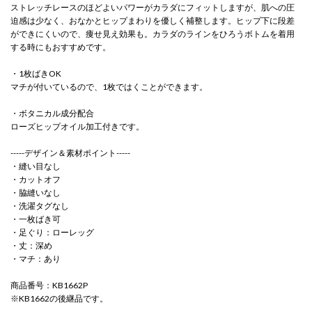
ストレッチレースのほどよいパワーがカラダにフィットしますが、肌への圧
迫感は少なく、おなかとヒップまわりを優しく補整します。ヒップ下に段差
ができにくいので、痩せ見え効果も。カラダのラインをひろうボトムを着用
する時にもおすすめです。
・1枚ばきOK
マチが付いているので、1枚ではくことができます。
・ボタニカル成分配合
ローズヒップオイル加工付きです。
-----デザイン＆素材ポイント-----
・縫い目なし
・カットオフ
・脇縫いなし
・洗濯タグなし
・一枚ばき可
・足ぐり：ローレッグ
・丈：深め
・マチ：あり
商品番号：KB1662P
※KB1662の後継品です。