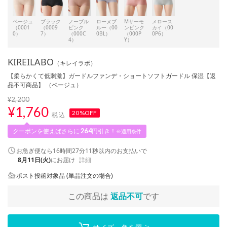
ベージュ
ブラック
ノーブル
ローヌブ
Mサーモ
メロース
（0001
（0009
ピンク
ルー（00
ンピンク
カイ（00
0）
7）
（000C
0BL）
（000P
0P6）
4）
Y）
KIREILABO
（キレイラボ）
【柔らかくて低刺激】ガードルファンデ・ショートソフトガードル 保湿【返
品不可商品】 （ベージュ）
¥2,200
¥
1,760
20%OFF
税込
クーポンを使えばさらに
264
円引き！
※適用条件
お急ぎ便なら
16時間27分10秒
以内
のお支払いで
8月11日(火)
にお届け
詳細
ポスト投函対象品 (単品注文の場合)
この商品は
返品不可
です