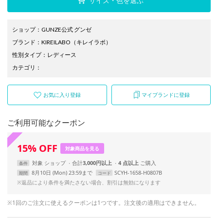
サイズ・色を選ぶ
ショップ
：
GUNZE公式 グンゼ
ブランド
：
KIREILABO
（キレイラボ）
性別タイプ
：
レディース
カテゴリ
：
お気に入り登録
マイブランドに登録
ご利用可能なクーポン
15
%
OFF
対象商品を見る
対象
ショップ
合計
3,000円以上
4 点以上
条件
8月10日 (Mon) 23:59まで
SCYH-1658-H0807B
期間
コード
※返品により条件を満たさない場合、割引は無効になります
※1回のご注文に使えるクーポンは1つです。注文後の適用はできません。