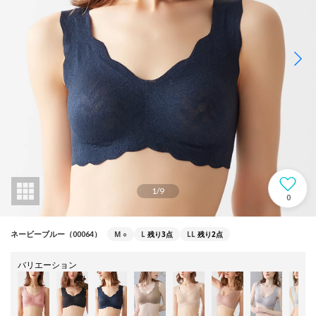
1
/
9
0
M
○
L
残り3点
LL
残り2点
ネービーブルー（00064）
バリエーション