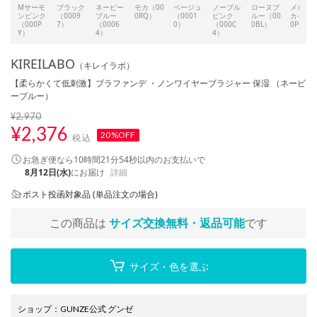
Mサーモ
ブラック
ネービー
モカ（00
ベージュ
ノーブル
ローヌブ
メロー
ンピンク
（0009
ブルー
0RQ）
（0001
ピンク
ルー（00
カイ（0
（000P
7）
（0006
0）
（000C
0BL）
0P6）
Y）
4）
4）
KIREILABO
（キレイラボ）
【柔らかくて低刺激】ブラファンデ ・ノンワイヤーブラジャー 保湿 （ネービ
ーブルー）
¥2,970
¥
2,376
20%OFF
税込
お急ぎ便なら
10時間21分54秒
以内
のお支払いで
8月12日(水)
にお届け
詳細
ポスト投函対象品 (単品注文の場合)
この商品は
サイズ交換無料・返品可能
です
サイズ・色を選ぶ
ショップ
：
GUNZE公式 グンゼ