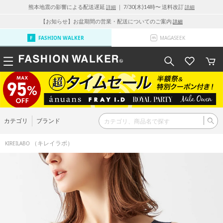
熊本地震の影響による配送遅延
｜ 7/30(木)14時〜 送料改訂
詳細
詳細
【お知らせ】お盆期間の営業・配送についてのご案内
詳細
FASHION WALKER
MAGASEEK
カテゴリ
ブランド
（キレイラボ）
KIREILABO