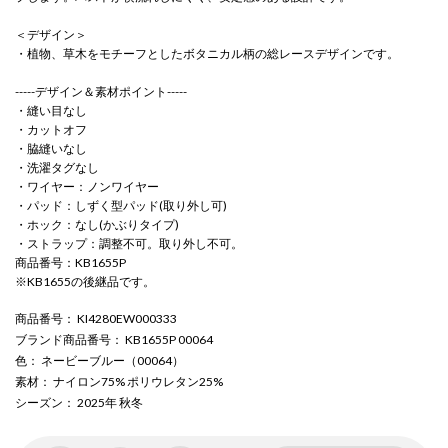
＜デザイン＞
・植物、草木をモチーフとしたボタニカル柄の総レースデザインです。
-----デザイン＆素材ポイント-----
・縫い目なし
・カットオフ
・脇縫いなし
・洗濯タグなし
・ワイヤー：ノンワイヤー
・パッド：しずく型パッド(取り外し可)
・ホック：なし(かぶりタイプ)
・ストラップ：調整不可。取り外し不可。
商品番号：KB1655P
※KB1655の後継品です。
商品番号
： KI4280EW000333
ブランド商品番号
： KB1655P 00064
色
： ネービーブルー（00064）
素材
： ナイロン75% ポリウレタン25%
シーズン
： 2025年 秋冬