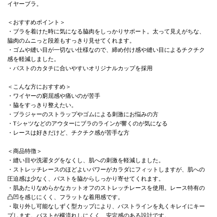
イヤーブラ。
＜おすすめポイント＞
・ブラを着けた時に気になる脇肉をしっかりサポート。太って見えがちな、
脇肉のムニっと段差もすっきり見せてくれます。
・ゴムや縫い目が一切ない仕様なので、締め付け感や縫い目によるチクチク
感を軽減しました。
・バストのカタチに合いやすいオリジナルカップを採用
＜こんな方におすすめ＞
・ワイヤーの窮屈感や痛いのが苦手
・脇をすっきり整えたい。
・ブラジャーのストラップやゴムによる刺激にお悩みの方
・Tシャツなどのアウターにブラのラインが響くのが気になる
・レースは好きだけど、チクチク感が苦手な方
＜商品特徴＞
・縫い目や洗濯タグをなくし、肌への刺激を軽減しました。
・ストレッチレースのほどよいパワーがカラダにフィットしますが、肌への
圧迫感は少なく、バストを脇からしっかり寄せてくれます。
・肌あたりなめらかなカットオフのストレッチレースを使用。レース特有の
凸凹を感じにくく、フラットな着用感です。
・取り外し可能なしずく型カップにより、バストラインを丸くキレイにキー
プします。バストが横流れしにくく、安定感のある設計です。