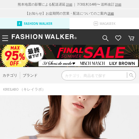
熊本地震の影響による配送遅延
｜ 7/30(木)14時〜 送料改訂
詳細
詳細
【お知らせ】お盆期間の営業・配送についてのご案内
詳細
FASHION WALKER
MAGASEEK
カテゴリ
ブランド
（キレイラボ）
KIREILABO