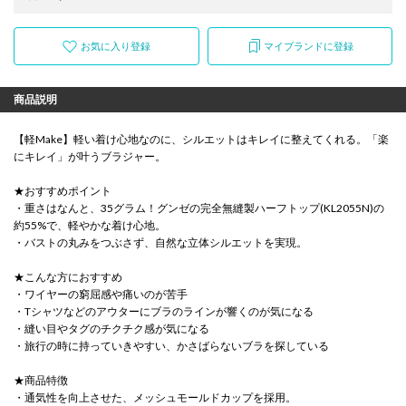
お気に入り登録
マイブランドに登録
商品説明
【軽Make】軽い着け心地なのに、シルエットはキレイに整えてくれる。「楽
にキレイ」が叶うブラジャー。
★おすすめポイント
・重さはなんと、35グラム！グンゼの完全無縫製ハーフトップ(KL2055N)の
約55%で、軽やかな着け心地。
・バストの丸みをつぶさず、自然な立体シルエットを実現。
★こんな方におすすめ
・ワイヤーの窮屈感や痛いのが苦手
・Tシャツなどのアウターにブラのラインが響くのが気になる
・縫い目やタグのチクチク感が気になる
・旅行の時に持っていきやすい、かさばらないブラを探している
★商品特徴
・通気性を向上させた、メッシュモールドカップを採用。