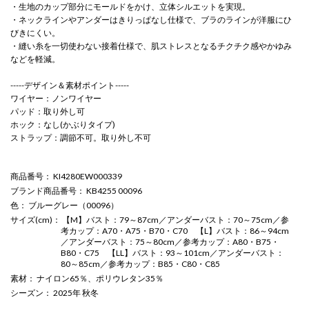
・生地のカップ部分にモールドをかけ、立体シルエットを実現。
・ネックラインやアンダーはきりっぱなし仕様で、ブラのラインが洋服にひ
びきにくい。
・縫い糸を一切使わない接着仕様で、肌ストレスとなるチクチク感やかゆみ
などを軽減。
-----デザイン＆素材ポイント-----
ワイヤー：ノンワイヤー
パッド：取り外し可
ホック：なし(かぶりタイプ)
ストラップ：調節不可。取り外し不可
商品番号
： KI4280EW000339
ブランド商品番号
： KB4255 00096
色
： ブルーグレー（00096）
サイズ(cm)
： 【M】バスト：79～87cm／アンダーバスト：70～75cm／参
考カップ：A70・A75・B70・C70 【L】バスト：86～94cm
／アンダーバスト：75～80cm／参考カップ：A80・B75・
B80・C75 【LL】バスト：93～101cm／アンダーバスト：
80～85cm／参考カップ：B85・C80・C85
素材
： ナイロン65％、ポリウレタン35％
シーズン
： 2025年 秋冬