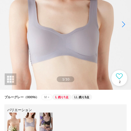
1
/
10
2
M
×
L
残り1点
LL
残り3点
ブルーグレー（00096）
バリエーション