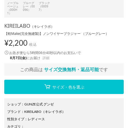
ノーブル
ブルーグ
ブラック
ベージュ
レー（00
（0009
（000H
096）
7）
1）
KIREILABO
（キレイラボ）
【軽Make(完全無縫製)】ノンワイヤーブラジャー （ブルーグレー）
¥
2,200
税込
お急ぎ便なら
5時間06分40秒
以内
のお支払いで
8月7日(金)
にお届け
詳細
この商品は
サイズ交換無料・返品可能
です
サイズ・色を選ぶ
ショップ
：
GUNZE公式 グンゼ
ブランド
：
KIREILABO
（キレイラボ）
性別タイプ
：
レディース
カテゴリ
：