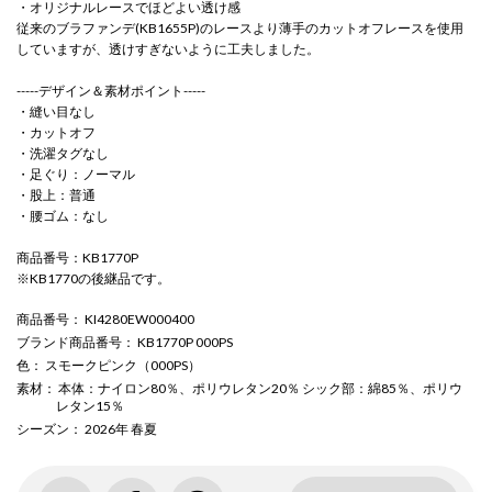
・オリジナルレースでほどよい透け感
従来のブラファンデ(KB1655P)のレースより薄手のカットオフレースを使用
していますが、透けすぎないように工夫しました。
-----デザイン＆素材ポイント-----
・縫い目なし
・カットオフ
・洗濯タグなし
・足ぐり：ノーマル
・股上：普通
・腰ゴム：なし
商品番号：KB1770P
※KB1770の後継品です。
商品番号
： KI4280EW000400
ブランド商品番号
： KB1770P 000PS
色
： スモークピンク（000PS）
素材
： 本体：ナイロン80％、ポリウレタン20％ シック部：綿85％、ポリウ
レタン15％
シーズン
： 2026年 春夏