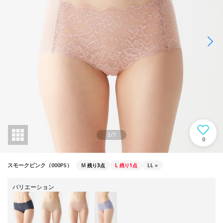
1
/
7
0
M
残り3点
L
残り1点
LL
○
スモークピンク（000PS）
バリエーション