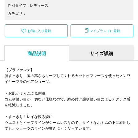
性別タイプ
：
レディース
カテゴリ
：
お気に入り登録
マイブランドに登録
商品説明
サイズ詳細
【ブラファンデ】
脇すっきり、胸の高さもキープしてくれるカットオフレースを使ったノンワ
イヤーブラのペアショーツ。
・お肌がよろこぶ低刺激
ゴムや縫い目が一切ない仕様なので、締め付け感や縫い目によるチクチク感
を軽減しました。
・すっきりキレイな後ろ姿に
ウエストとヒップラインがシームレスなので、タイトなボトムの下に着用し
ても、ショーツのラインが響きにくくなっています。