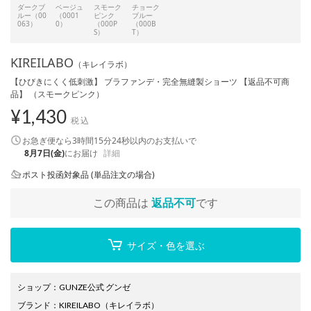
ダークブ
ベージュ
スモーク
チョーク
ルー（00
（0001
ピンク
ブルー
063）
0）
（000P
（000B
S）
T）
KIREILABO
（キレイラボ）
【ひびきにくく低刺激】 ブラファンデ・完全無縫製ショーツ 【返品不可商
品】 （スモークピンク）
¥
1,430
税込
お急ぎ便なら
3時間15分24秒
以内
のお支払いで
8月7日(金)
にお届け
詳細
ポスト投函対象品 (単品注文の場合)
この商品は
返品不可
です
サイズ・色を選ぶ
ショップ
：
GUNZE公式 グンゼ
ブランド
：
KIREILABO
（キレイラボ）