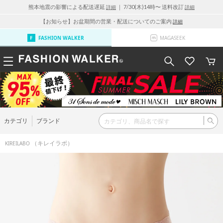
熊本地震の影響による配送遅延
｜ 7/30(木)14時〜 送料改訂
詳細
詳細
【お知らせ】お盆期間の営業・配送についてのご案内
詳細
FASHION WALKER
MAGASEEK
カテゴリ
ブランド
（キレイラボ）
KIREILABO