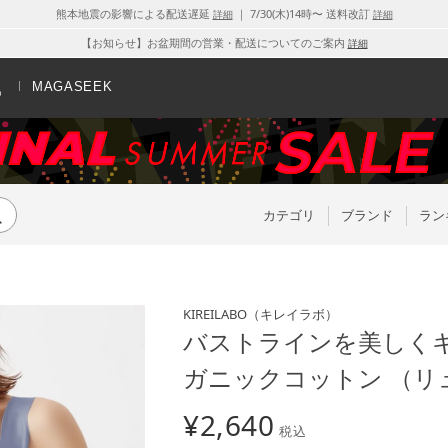
熊本地震の影響による配送遅延
｜ 7/30(木)14時〜 送料改訂
詳細
詳細
【お知らせ】お盆期間の営業・配送についてのご案内
詳細
MAGASEEK
カテゴリ
ブランド
ラン
KIREILABO
（キレイラボ）
バストラインを美しくキ
ガニックコットン （リ
¥
2,640
税込