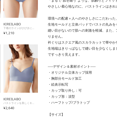
「まるで”肌を纏う”ような、肌触りとフィッ
やさしい着心地なのに、バストラインはきれ
環境への配慮＋人へのやさしさにこだわった
KIREILABO
生地モールドと立体パッドでバストの丸みを
下着のラインがひびきにくい レギュラーショーツ オーガニックコットン【返品不可商品】 （リュエルブルー）
縫い目がないので肌への刺激を軽減、また、
¥1,210
りません。
衿ぐりはスクエア風のスカラカットで華やか
生地端はきりっぱなしで縫い目を少なくしま
ですっきり見えます。
-----デザイン＆素材ポイント-----
・オリジナル立体カップ採用
・胸部分モールド加工
・絵表示転写
・カップ取り外し：可
・カップ形：涙型
KIREILABO
・ハーフトップ/ブラトップ
バストラインを美しくキープ ノンワイヤーブラジャー オーガニックコットン （リュエルブルー）
¥2,640
【サイズ】