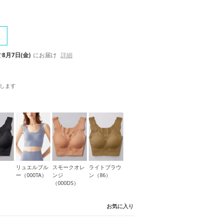
で
8月7日(金)
にお届け
詳細
します
ク
リュエルブル
スモークオレ
ライトブラウ
ー（000TA）
ンジ
ン（86）
（000DS）
お気に入り