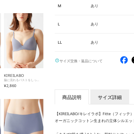
M
あり
L
あり
LL
あり
サイズ交換・返品について
KIREILABO
脇に流れるバストをしっかりキープ ノンワイヤーブラジャー オーガニックコットン （リュエルブルー）
¥2,860
商品説明
サイズ詳細
【KIREILABO/キレイラボ】Fitte（フィッテ）
オーガニックコットン生まれの立体シルエッ