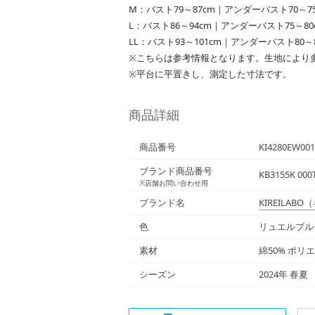
M：バスト79～87cm｜アンダーバスト70～75
L：バスト86～94cm｜アンダーバスト75～80
LL：バスト93～101cm｜アンダーバスト80～
※こちらは参考情報となります。生地により
※平台に平置きし、測定した寸法です。
商品詳細
商品番号
KI4280EW001
ブランド商品番号
KB3155K 000
※店舗お問い合わせ用
ブランド名
KIREILABO
（
色
リュエルブルー
素材
綿50% ポリ
シーズン
2024年 春夏