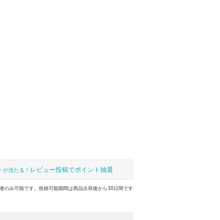
レビュー投稿でポイント抽選
トが当たる！
者のみ可能です。投稿可能期間は商品出荷後から30日間です