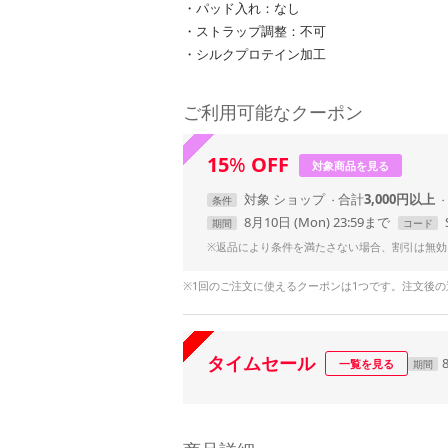
・パッド入れ：なし
・ストラップ調整：不可
・シルクプロテイン加工
ご利用可能なクーポン
15
%
OFF
対象商品を見る
対象
ショップ
合計
3,000円以上
条件
8月10日 (Mon) 23:59まで
期間
コード
※返品により条件を満たさない場合、割引は無効
※1回のご注文に使えるクーポンは1つです。注文後
タイムセール
一覧を見る
期間