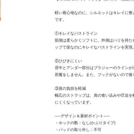
軽い着心地なのに、シルエットはキレイに整
です。
①キレイなバストライン
肌側は柔らかくソフトに、外側はハリを持た
ップで楽なのにキレイなバストラインを実現
②ひびきにくい
背中とアンダー部分はブラジャーのラインが
邪魔をしません。また、フックがないので後
③肩の負担を軽減
幅広のストラップは、肩の食い込みや圧迫を
にくくなっています。
-----デザイン＆素材ポイント-----
・ホックの数：なし(かぶりタイプ)
・パッドの取り外し：不可