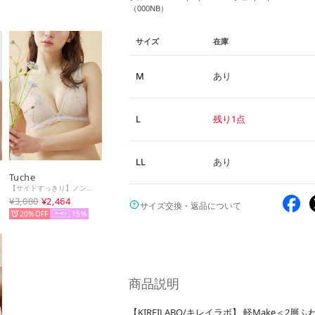
（000NB）
サイズ
在庫
M
あり
L
残り1点
LL
あり
Tuche
【サイドすっきり】ノンワイヤーブラジャー （マルシェホワイト）
¥3,080
¥2,464
サイズ交換・返品について
20%
15
商品説明
【KIREILABO/キレイラボ】 軽Make＜2