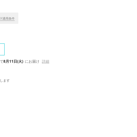
※適用条件
で
8月11日(火)
にお届け
詳細
します