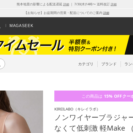
熊本地震の影響による配送遅延
｜ 7/30(木)14時〜 送料改訂
詳細
詳細
【お知らせ】お盆期間の営業・配送についてのご案内
詳細
MAGASEEK
カテゴリ
ブランド
ラン
この商品は
15% OFF
クー
KIREILABO
（キレイラボ）
ノンワイヤーブラジャー
なくて低刺激 軽Make