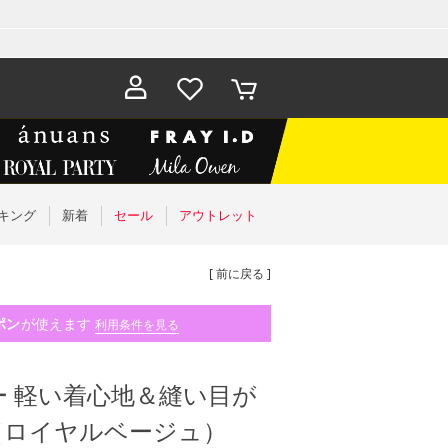
お気に入
カート
り
キング
新着
セール
アウトレット
[ 前に戻る ]
ポン
が使えます
利用条件を見る
 軽い着心地＆縫い目が
 （ロイヤルベージュ）