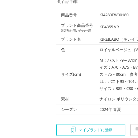
商品詳細
商品番号
KI4280EW00180
ブランド商品番号
KB4355 VR
※店舗お問い合わせ用
ブランド名
KIREILABO
（キレイ
色
ロイヤルベージュ（V
M：バスト79～87c
イズ：A70・A75・B
サイズ(cm)
スト75～80cm 参
LL：バスト93～10
サイズ：B85・C80・C
素材
ナイロン ポリウレタ
シーズン
2024年 春夏
マイブランドに登録