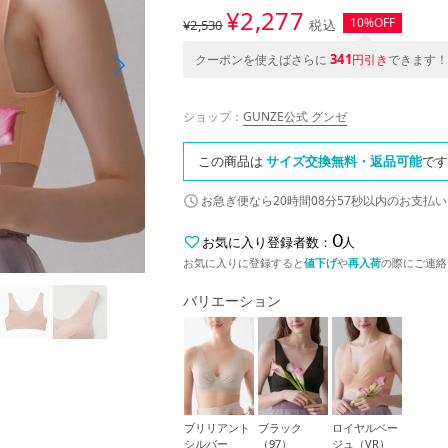
¥
2,277
10%OFF
¥2,530
税込
341
クーポンを使えばさらに
円引き
できます！
ショップ：
GUNZE公式 グンゼ
この商品は
サイズ交換無料・返品可能
です
お急ぎ便なら
20時間08分56秒
以内
のお支払い
0
お気に入り登録者数：
人
お気に入りに登録すると
値下げ
や
再入荷
の際にご連絡
バリエーション
ブリリアント
ブラック
ロイヤルベー
シルバー
（97）
ジュ（VR）