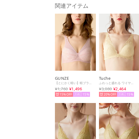
関連アイテム
GUNZE
Tuche
【とにかく軽い】軽ブラ しっかり包むノンワイヤーブラジャー （アンティックローズ）
ふわっと盛れる ワイヤレスブラジャー Sweet Make Bra （スィートイエロー）
¥1,760
¥1,496
¥3,080
¥2,464
15%
15
20%
15