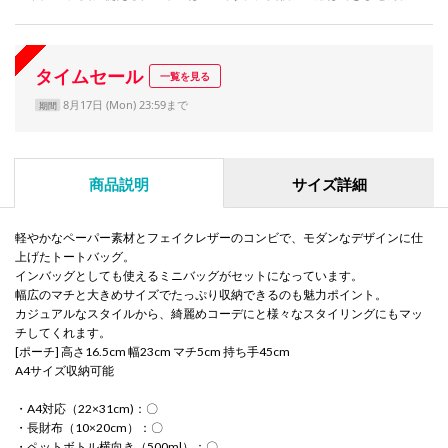
タイムセール
一覧を見る
8月17日 (Mon) 23:59まで
期間
商品説明
サイズ詳細
軽やかなペーパー素材とフェイクレザーのコンビで、モダンなデザインに仕
上げたトートバッグ。
インバッグとしても使えるミニバッグがセットになっています。
幅広のマチと大きめサイズでたっぷり収納できるのも魅力ポイント。
カジュアルなスタイルから、綺麗めコーデにと様々なスタイリングにもマッ
チしてくれます。
[ポーチ] 高さ16.5cm 幅23cm マチ5cm 持ち手45cm
A4サイズ収納可能
・A4対応（22×31cm)：〇
・長財布（10×20cm）：〇
・ペットボトル横向き（500ml）：〇