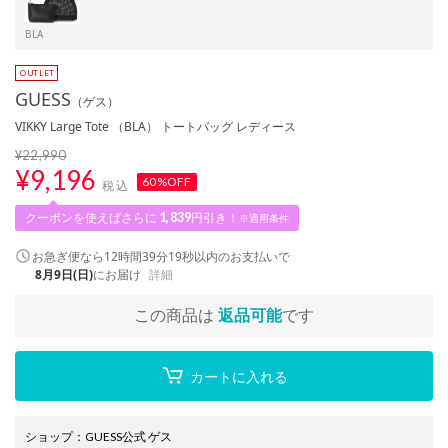
BLA
GUESS
（ゲス）
VIKKY Large Tote （BLA） トートバッグ レディース
¥22,990
¥
9,196
60%OFF
税込
クーポンを使えばさらに
1,839
円引き！
※適用条件
お急ぎ便なら
12時間39分18秒
以内
のお支払いで
8月9日(日)
にお届け
詳細
この商品は
返品可能
です
カートに入れる
ショップ
：
GUESS公式 ゲス