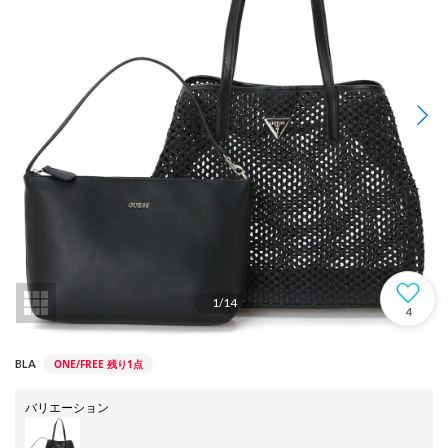
1
/
14
4
ONE/FREE
残り1点
BLA
バリエーション