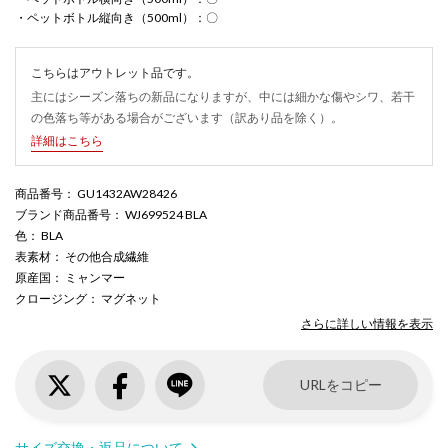
・ペットボトル縦向き（500ml）：〇
こちらはアウトレット品です。
主にはシーズン落ちの新品になりますが、中には細かな傷やシワ、若干
の色落ち等がある場合がございます（訳あり品を除く）。
詳細はこちら
商品番号
： GU1432AW28426
ブランド商品番号
： WJ699524 BLA
色
： BLA
表素材
： その他合成繊維
原産国
： ミャンマー
クロージング
： マグネット
さらに詳しい情報を表示
URLをコピー
サイズ交換・返品について