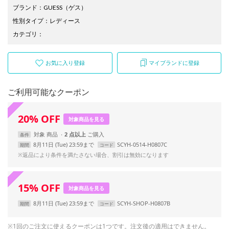
ブランド
：
GUESS
（ゲス）
性別タイプ
：
レディース
カテゴリ
：
お気に入り登録
マイブランドに登録
ご利用可能なクーポン
20
%
OFF
対象商品を見る
対象
商品
2 点以上
条件
8月11日 (Tue) 23:59まで
SCYH-0514-H0807C
期間
コード
※返品により条件を満たさない場合、割引は無効になります
15
%
OFF
対象商品を見る
8月11日 (Tue) 23:59まで
SCYH-SHOP-H0807B
期間
コード
※1回のご注文に使えるクーポンは1つです。注文後の適用はできません。