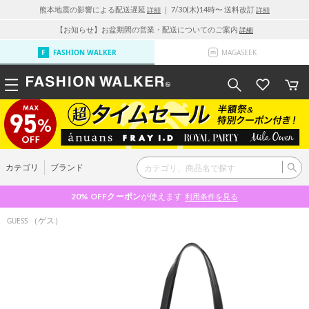
熊本地震の影響による配送遅延
｜ 7/30(木)14時〜 送料改訂
詳細
詳細
【お知らせ】お盆期間の営業・配送についてのご案内
詳細
FASHION WALKER
MAGASEEK
カテゴリ
ブランド
20% OFF
クーポン
が使えます
利用条件を見る
（ゲス）
GUESS