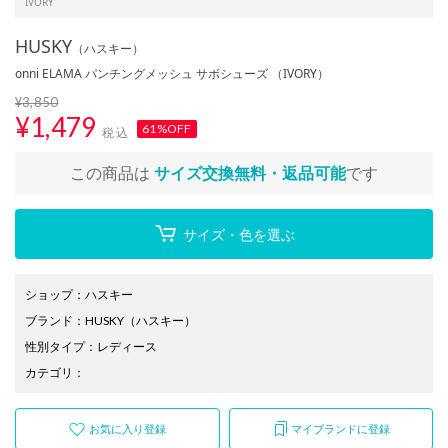
IVORY
HUSKY
（ハスキー）
onni ELAMA パンチングメッシュ サボシューズ （IVORY）
¥3,850
¥
1,479
61%OFF
税込
この商品は
サイズ交換無料・返品可能
です
サイズ・色を選ぶ
ショップ
：
ハスキー
ブランド
：
HUSKY
（ハスキー）
性別タイプ
：
レディース
カテゴリ
：
お気に入り登録
マイブランドに登録