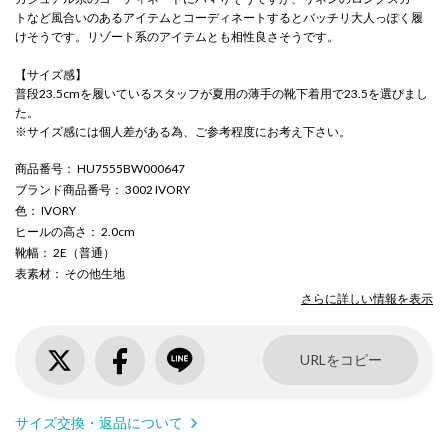
トなど風合いのあるアイテムとコーディネートするとバッチリ大人っぽく履
けそうです。リゾート系のアイテムとも相性良さそうです。
【サイズ感】
普段23.5cmを履いているスタッフが夏用の薄手の靴下着用で23.5を選びまし
た。
※サイズ感には個人差がある為、ご参考程度にお考え下さい。
商品番号
： HU7555BW000647
ブランド商品番号
： 3002 IVORY
色
： IVORY
ヒールの高さ
： 2.0cm
靴幅
： 2E（普通）
表素材
： その他生地
さらに詳しい情報を表示
URLをコピー
サイズ交換・返品について