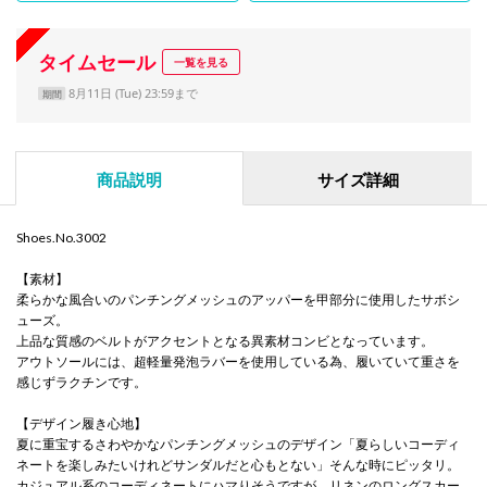
タイムセール
一覧を見る
8月11日 (Tue) 23:59まで
期間
商品説明
サイズ詳細
Shoes.No.3002
【素材】
柔らかな風合いのパンチングメッシュのアッパーを甲部分に使用したサボシ
ューズ。
上品な質感のベルトがアクセントとなる異素材コンビとなっています。
アウトソールには、超軽量発泡ラバーを使用している為、履いていて重さを
感じずラクチンです。
【デザイン履き心地】
夏に重宝するさわやかなパンチングメッシュのデザイン「夏らしいコーディ
ネートを楽しみたいけれどサンダルだと心もとない」そんな時にピッタリ。
カジュアル系のコーディネートにハマりそうですが、リネンのロングスカー