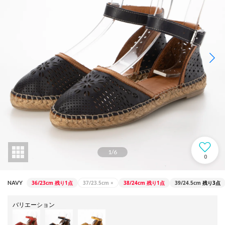
1
/
6
0
36/23cm
残り1点
37/23.5cm
×
38/24cm
残り1点
39/24.5cm
残り3点
NAVY
バリエーション