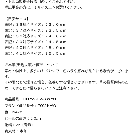
・トルコ製※普段着用のサイズをおすすめ。
幅広甲高の方は、１サイズ上をお選びください。
【目安サイズ】
表記：３６対応サイズ：２３．０ｃｍ
表記：３７対応サイズ：２３．５ｃｍ
表記：３８対応サイズ：２４．０ｃｍ
表記：３９対応サイズ：２４．５ｃｍ
表記：４０対応サイズ：２５．０ｃｍ
表記：４１対応サイズ：２５．５ｃｍ
※本革(天然皮革)の商品について
素材の特性上、多少のキズやシワ、色ムラや擦れが見られる場合がございま
す。
汗や雨などで濡れた場合、色移りする場合がございます。革の品質保持のた
め、できるだけ濡らさないようご注意下さい。
商品番号
： HU7555BW000731
ブランド商品番号
： 7005 NAVY
色
： NAVY
ヒールの高さ
： 2.0cm
靴幅
： 2E（普通）
表素材
： 本革