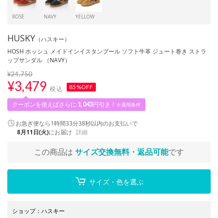
ROSE
NAVY
YELLOW
HUSKY
（ハスキー）
HOSH ホッシュ メイドインイスタンブール ソフト牛革 ジュート巻き ストラ
ップサンダル （NAVY）
¥24,750
¥
3,479
85%OFF
税込
クーポンを使えばさらに
1,043
円引き！
※適用条件
お急ぎ便なら
1時間33分38秒
以内
のお支払いで
8月11日(火)
にお届け
詳細
この商品は
サイズ交換無料・返品可能
です
サイズ・色を選ぶ
ショップ
：
ハスキー