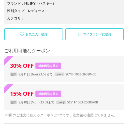
ブランド
：
HUSKY
（ハスキー）
性別タイプ
：
レディース
カテゴリ
：
お気に入り登録
マイブランドに登録
ご利用可能なクーポン
30
%
OFF
対象商品を見る
8月11日 (Tue) 23:58まで
SCYH-1063-2608040E
期間
コード
15
%
OFF
対象商品を見る
8月10日 (Mon) 23:58まで
SCYH-1063-2608070B
期間
コード
※1回のご注文に使えるクーポンは1つです。注文後の適用はできません。