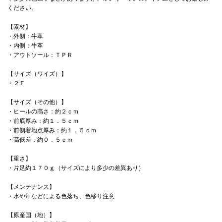
ください。
【素材】
・外側：牛革
・内側：牛革
・アウトソール：ＴＰＲ
【サイズ（ワイズ）】
・２Ｅ
【サイズ（その他）】
・ヒールの高さ：約２ｃｍ
・前底厚み：約１．５ｃｍ
・前側着地点厚み：約１．５ｃｍ
・高低差：約０．５ｃｍ
【重さ】
・片足約１７０ｇ（サイズにより多少の差異あり）
【メンテナンス】
・水や汗などによる色落ち、色移り注意
【原産国（地）】