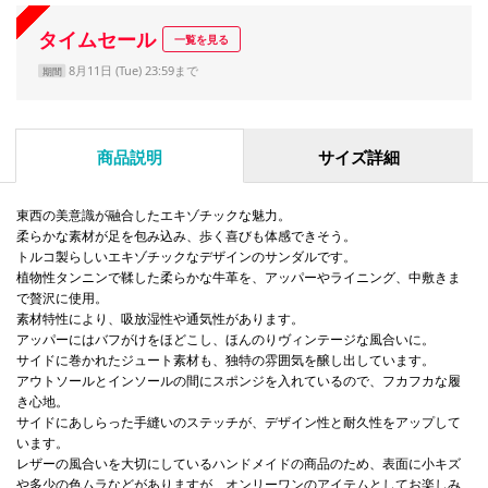
タイムセール
一覧を見る
8月11日 (Tue) 23:59まで
期間
商品説明
サイズ詳細
東西の美意識が融合したエキゾチックな魅力。
柔らかな素材が足を包み込み、歩く喜びも体感できそう。
トルコ製らしいエキゾチックなデザインのサンダルです。
植物性タンニンで鞣した柔らかな牛革を、アッパーやライニング、中敷きま
で贅沢に使用。
素材特性により、吸放湿性や通気性があります。
アッパーにはバフがけをほどこし、ほんのりヴィンテージな風合いに。
サイドに巻かれたジュート素材も、独特の雰囲気を醸し出しています。
アウトソールとインソールの間にスポンジを入れているので、フカフカな履
き心地。
サイドにあしらった手縫いのステッチが、デザイン性と耐久性をアップして
います。
レザーの風合いを大切にしているハンドメイドの商品のため、表面に小キズ
や多少の色ムラなどがありますが、オンリーワンのアイテムとしてお楽しみ