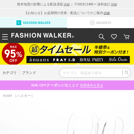
熊本地震の影響による配送遅延
｜ 7/30(木)14時〜 送料改訂
詳細
詳細
【お知らせ】お盆期間の営業・配送についてのご案内
詳細
FASHION WALKER
MAGASEEK
カテゴリ
ブランド
30% OFF
クーポン
が使えます
利用条件を見る
（ハスキー）
HUSKY