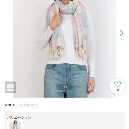
1
/
5
0
FREE/FREE
×
WHITE
バリエーション