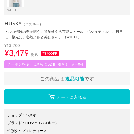
WHITE
HUSKY
（ハスキー）
トルコ伝統の美を纏う。通年使える万能ストール「ペシュテマル」。日常
に、旅先に、心地よさと美しさを。 （WHITE）
¥13,200
¥
3,479
73%OFF
税込
クーポンを使えばさらに
521
円引き！
※適用条件
この商品は
返品可能
です
カートに入れる
ショップ
：
ハスキー
ブランド
：
HUSKY
（ハスキー）
性別タイプ
：
レディース