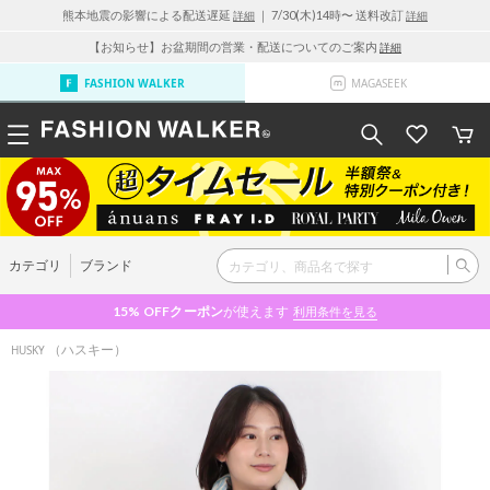
熊本地震の影響による配送遅延
｜ 7/30(木)14時〜 送料改訂
詳細
詳細
【お知らせ】お盆期間の営業・配送についてのご案内
詳細
FASHION WALKER
MAGASEEK
カテゴリ
ブランド
15% OFF
クーポン
が使えます
利用条件を見る
（ハスキー）
HUSKY