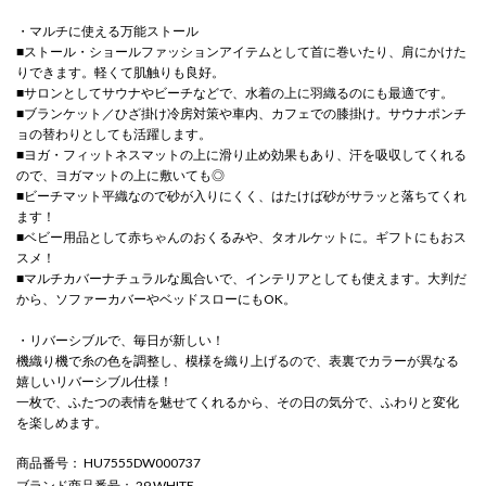
・マルチに使える万能ストール
■ストール・ショールファッションアイテムとして首に巻いたり、肩にかけた
りできます。軽くて肌触りも良好。
■サロンとしてサウナやビーチなどで、水着の上に羽織るのにも最適です。
■ブランケット／ひざ掛け冷房対策や車内、カフェでの膝掛け。サウナポンチ
ョの替わりとしても活躍します。
■ヨガ・フィットネスマットの上に滑り止め効果もあり、汗を吸収してくれる
ので、ヨガマットの上に敷いても◎
■ビーチマット平織なので砂が入りにくく、はたけば砂がサラッと落ちてくれ
ます！
■ベビー用品として赤ちゃんのおくるみや、タオルケットに。ギフトにもおス
スメ！
■マルチカバーナチュラルな風合いで、インテリアとしても使えます。大判だ
から、ソファーカバーやベッドスローにもOK。
・リバーシブルで、毎日が新しい！
機織り機で糸の色を調整し、模様を織り上げるので、表裏でカラーが異なる
嬉しいリバーシブル仕様！
一枚で、ふたつの表情を魅せてくれるから、その日の気分で、ふわりと変化
を楽しめます。
商品番号
： HU7555DW000737
ブランド商品番号
： 29 WHITE