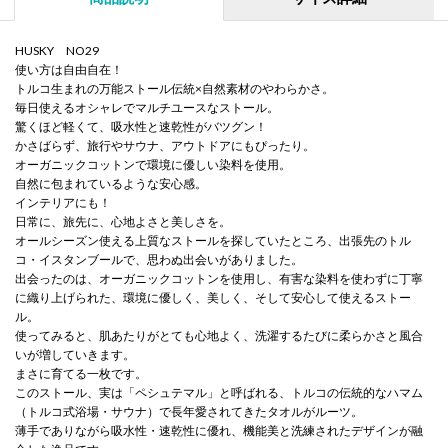
HUSKY NO29
使い方は自由自在！
トルコ生まれの万能ストール伝統×自然素材のやわらかさ。
毎日使えるオシャレでマルチユースなストール。
驚くほど軽くて、吸水性と速乾性がバツグン！
かさばらず、旅行やサウナ、アウトドアにもぴったり。
オーガニックコットンで環境に優しい染料を使用。
自然に包まれているような安心感。
インテリアにも！
日常に、旅先に、心地よさと美しさを。
オールシーズン使える上質なストールを探していたところ、出張先のトル
コ・イスタンブールで、思わぬ出会いがありました。
出会ったのは、オーガニックコットンを使用し、有害な染料を使わずに丁寧
に織り上げられた、環境に優しく、美しく、そして安心して使えるストー
ル。
使ってみると、肌あたりがとても心地よく、洗濯するたびに柔らかさと風合
いが増していきます。
まさに育てる一枚です。
このストール、実は「ペシュテマル」と呼ばれる、トルコの伝統的なハマム
（トルコ式浴場・サウナ）で長年愛されてきたタオルがルーツ。
薄手でありながら吸水性・速乾性に優れ、機能美と洗練されたデザインが融