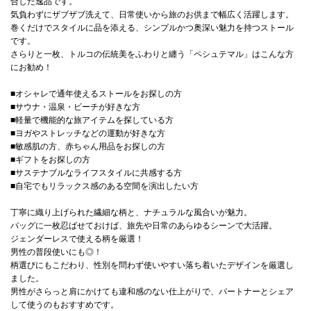
合した逸品です。
気負わずにザブザブ洗えて、日常使いから旅のお供まで幅広く活躍します。
巻くだけでスタイルに品を添える、シンプルかつ奥深い魅力を持つストール
です。
さらりと一枚、トルコの伝統美をふわりと纏う「ペシュテマル」はこんな方
にお勧め！
■オシャレで通年使えるストールをお探しの方
■サウナ・温泉・ビーチが好きな方
■軽量で機能的な旅アイテムを探している方
■ヨガやストレッチなどの運動が好きな方
■敏感肌の方、赤ちゃん用品をお探しの方
■ギフトをお探しの方
■サステナブルなライフスタイルに共感する方
■自宅でもリラックス感のある空間を演出したい方
丁寧に織り上げられた繊細な柄と、ナチュラルな風合いが魅力。
バッグに一枚忍ばせておけば、旅先や日常のあらゆるシーンで大活躍。
ジェンダーレスで使える柄を厳選！
男性の普段使いにも◎！
柄選びにもこだわり、性別を問わず使いやすい落ち着いたデザインを厳選し
ました。
男性がさらっと肩にかけても違和感のない仕上がりで、パートナーとシェア
して使うのもおすすめです。