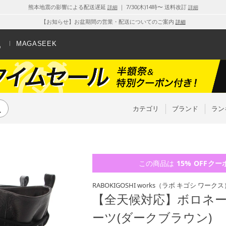
熊本地震の影響による配送遅延
｜ 7/30(木)14時〜 送料改訂
詳細
詳細
【お知らせ】お盆期間の営業・配送についてのご案内
詳細
MAGASEEK
カテゴリ
ブランド
ラン
この商品は
15% OFF
クー
RABOKIGOSHI works
（ラボ キゴシ ワークス
【全天候対応】ボロネ
ーツ(ダークブラウン)