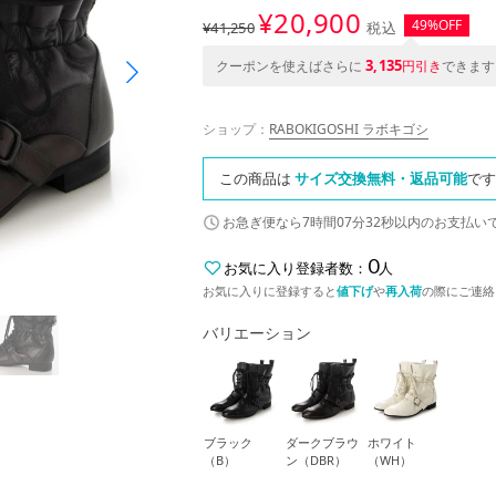
¥
20,900
49%OFF
¥41,250
税込
3,135
クーポンを使えばさらに
円引き
できます
ショップ：
RABOKIGOSHI ラボキゴシ
この商品は
サイズ交換無料・返品可能
です
お急ぎ便なら
7時間07分31秒
以内
のお支払い
0
お気に入り登録者数：
人
お気に入りに登録すると
値下げ
や
再入荷
の際にご連絡
バリエーション
ブラック
ダークブラウ
ホワイト
（B）
ン（DBR）
（WH）