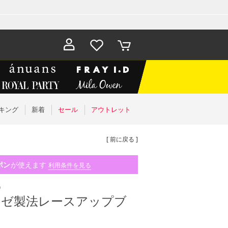
お気に入
カート
り
キング
新着
セール
アウトレット
[ 前に戻る ]
ポン
が使えます
利用条件を見る
）
ーゼ製法レースアップブ