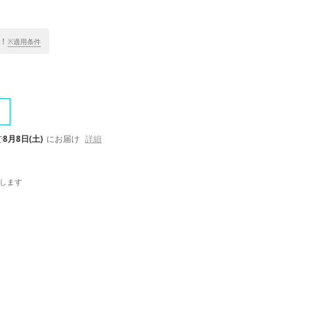
！
※適用条件
で
8月8日(土)
にお届け
詳細
します