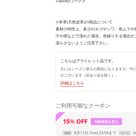
※worksワークス
※本革(天然皮革)の商品について
素材の特性上、多少のキズやシワ、色ムラや
汗や雨などで濡れた場合、色移りする場合が
濡らさないようご注意下さい。
こちらはアウトレット品です。
主にはシーズン落ちの新品になりますが、中
がございます（訳あり品を除く）。
詳細はこちら
ご利用可能なクーポン
15
%
OFF
対象商品を見る
8月11日 (Tue) 23:59まで
S
期間
コード