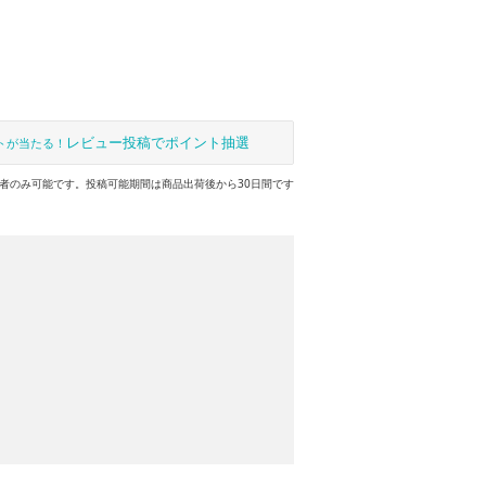
レビュー投稿でポイント抽選
トが当たる！
者のみ可能です。投稿可能期間は商品出荷後から30日間です