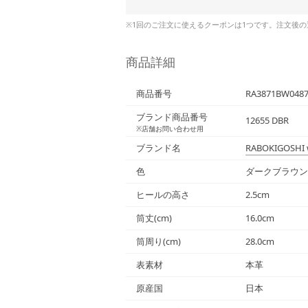
※1回のご注文に使えるクーポンは1つです。注文後
商品詳細
商品番号
RA3871BW048
ブランド商品番号
12655 DBR
※店舗お問い合わせ用
ブランド名
RABOKIGOSHI 
色
ダークブラウン
ヒールの高さ
2.5cm
筒丈(cm)
16.0cm
筒周り(cm)
28.0cm
表素材
本革
原産国
日本