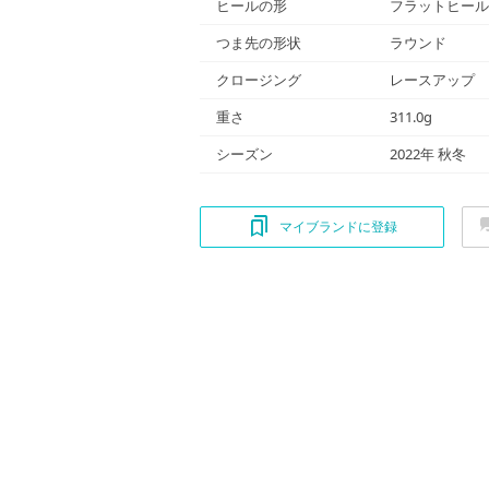
ヒールの形
フラットヒール
つま先の形状
ラウンド
クロージング
レースアップ
重さ
311.0g
シーズン
2022年 秋冬
マイブランドに登録