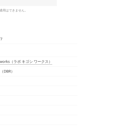
の適用はできません。
77
works
（ラボ キゴシ ワークス）
（DBR）