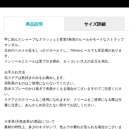
商品説明
サイズ詳細
甲に刻んだシャープなスラッシュと変形5角形のヒールがモードなストラップ
サンダル。
太めのベルトが足をしっかりホールドし、70mmヒールでも安定感がありま
す。
インソールとヒールは黒で引き締め、カッコいい大人の足元を演出。
お手入れ方法
箔ステアは乾拭きのみをお薦めします。
溶剤系のものはご使用にならないでください。
防水スプレーのかけ過ぎで表面がくもる場合がございますのでご注意くださ
い。
ステアどのクリームもご使用になれますが、クリームをご使用になる際は分
量に注意し、あらかじめ目立たない部分でお試しください。
※本革(天然皮革)の商品について
素材の特性上、多少のキズやシワ、色ムラや擦れが見られる場合がございま