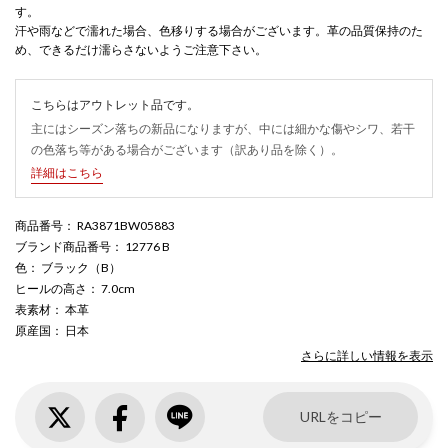
す。
汗や雨などで濡れた場合、色移りする場合がございます。革の品質保持のた
め、できるだけ濡らさないようご注意下さい。
こちらはアウトレット品です。
主にはシーズン落ちの新品になりますが、中には細かな傷やシワ、若干
の色落ち等がある場合がございます（訳あり品を除く）。
詳細はこちら
商品番号
： RA3871BW05883
ブランド商品番号
： 12776 B
色
： ブラック（B）
ヒールの高さ
： 7.0cm
表素材
： 本革
原産国
： 日本
さらに詳しい情報を表示
URLをコピー