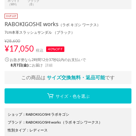
ホワイト
ブラック
（WH）
（B）
RABOKIGOSHI works
（ラボ キゴシ ワークス）
7cm本革スラッシュサンダル （ブラック）
¥28,600
¥
17,050
40%OFF
税込
お急ぎ便なら
2時間12分36秒
以内
のお支払いで
8月7日(金)
にお届け
詳細
この商品は
サイズ交換無料・返品可能
です
サイズ・色を選ぶ
ショップ
：
RABOKIGOSHI ラボキゴシ
ブランド
：
RABOKIGOSHI works
（ラボ キゴシ ワークス）
性別タイプ
：
レディース