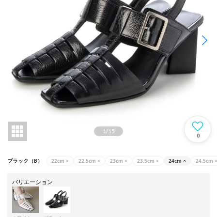
1
/
15
0
22cm
×
22.5cm
×
23cm
×
23.5cm
×
24cm
○
24.5cm
ブラック（B）
バリエーション