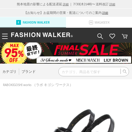
熊本地震の影響による配送遅延
｜ 7/30(木)14時〜 送料改訂
詳細
詳細
【お知らせ】お盆期間の営業・配送についてのご案内
詳細
FASHION WALKER
MAGASEEK
カテゴリ
ブランド
（ラボ キゴシ ワークス）
RABOKIGOSHI works