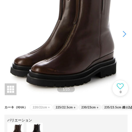
1
/
25
0
220/22cm
×
225/22.5cm
○
230/23cm
○
235/23.5cm
残り2
カーキ（KHA）
バリエーション