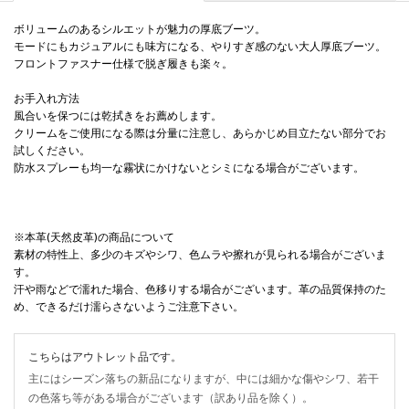
ボリュームのあるシルエットが魅力の厚底ブーツ。
モードにもカジュアルにも味方になる、やりすぎ感のない大人厚底ブーツ。
フロントファスナー仕様で脱ぎ履きも楽々。
お手入れ方法
風合いを保つには乾拭きをお薦めします。
クリームをご使用になる際は分量に注意し、あらかじめ目立たない部分でお
試しください。
防水スプレーも均一な霧状にかけないとシミになる場合がございます。
※本革(天然皮革)の商品について
素材の特性上、多少のキズやシワ、色ムラや擦れが見られる場合がございま
す。
汗や雨などで濡れた場合、色移りする場合がございます。革の品質保持のた
め、できるだけ濡らさないようご注意下さい。
こちらはアウトレット品です。
主にはシーズン落ちの新品になりますが、中には細かな傷やシワ、若干
の色落ち等がある場合がございます（訳あり品を除く）。