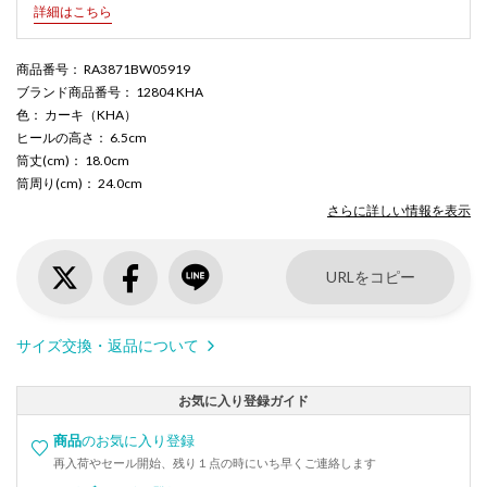
詳細はこちら
商品番号
： RA3871BW05919
ブランド商品番号
： 12804 KHA
色
： カーキ（KHA）
ヒールの高さ
： 6.5cm
筒丈(cm)
： 18.0cm
筒周り(cm)
： 24.0cm
さらに詳しい情報を表示
URLをコピー
サイズ交換・返品について
お気に入り登録ガイド
商品
のお気に入り登録
再入荷やセール開始、残り１点の時にいち早くご連絡します