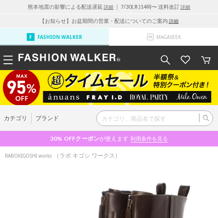
熊本地震の影響による配送遅延
｜ 7/30(木)14時〜 送料改訂
詳細
詳細
【お知らせ】お盆期間の営業・配送についてのご案内
詳細
FASHION WALKER
MAGASEEK
カテゴリ
ブランド
30% OFF
クーポン
が使えます
利用条件を見る
（ラボ キゴシ ワークス）
RABOKIGOSHI works