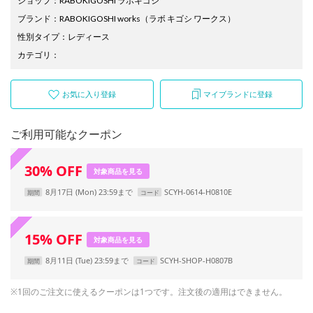
ショップ
：
RABOKIGOSHI ラボキゴシ
ブランド
：
RABOKIGOSHI works
（ラボ キゴシ ワークス）
性別タイプ
：
レディース
カテゴリ
：
お気に入り登録
マイブランドに登録
ご利用可能なクーポン
30
%
OFF
対象商品を見る
8月17日 (Mon) 23:59まで
SCYH-0614-H0810E
期間
コード
15
%
OFF
対象商品を見る
8月11日 (Tue) 23:59まで
SCYH-SHOP-H0807B
期間
コード
※1回のご注文に使えるクーポンは1つです。注文後の適用はできません。