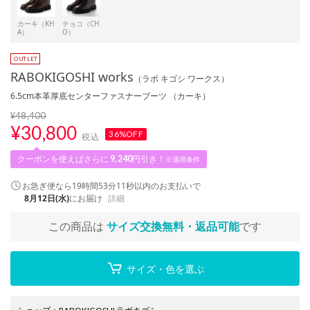
カーキ（KH
チョコ（CH
A）
O）
RABOKIGOSHI works
（ラボ キゴシ ワークス）
6.5cm本革厚底センターファスナーブーツ （カーキ）
¥48,400
¥
30,800
36%OFF
税込
クーポンを使えばさらに
9,240
円引き！
※適用条件
お急ぎ便なら
19時間53分10秒
以内
のお支払いで
8月12日(水)
にお届け
詳細
この商品は
サイズ交換無料・返品可能
です
サイズ・色を選ぶ