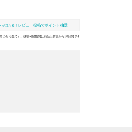
レビュー投稿でポイント抽選
トが当たる！
者のみ可能です。投稿可能期間は商品出荷後から30日間です