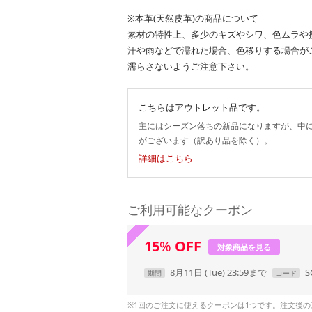
※本革(天然皮革)の商品について
素材の特性上、多少のキズやシワ、色ムラや
汗や雨などで濡れた場合、色移りする場合が
濡らさないようご注意下さい。
こちらはアウトレット品です。
主にはシーズン落ちの新品になりますが、中
がございます（訳あり品を除く）。
詳細はこちら
ご利用可能なクーポン
15
%
OFF
対象商品を見る
8月11日 (Tue) 23:59まで
S
期間
コード
※1回のご注文に使えるクーポンは1つです。注文後