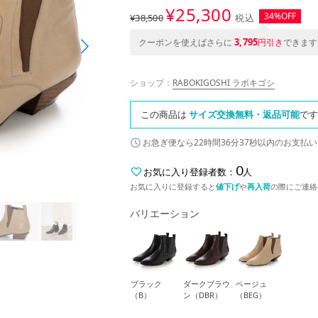
¥
25,300
34%OFF
¥38,500
税込
3,795
クーポンを使えばさらに
円引き
できます
ショップ：
RABOKIGOSHI ラボキゴシ
この商品は
サイズ交換無料・返品可能
です
お急ぎ便なら
22時間36分36秒
以内
のお支払い
0
お気に入り登録者数：
人
お気に入りに登録すると
値下げ
や
再入荷
の際にご連絡
バリエーション
ブラック
ダークブラウ
ベージュ
（B）
ン（DBR）
（BEG）