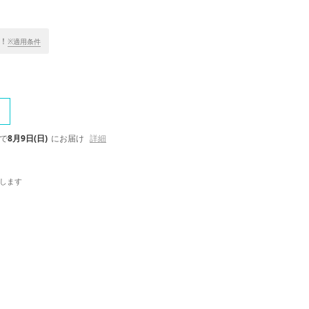
！
※適用条件
で
8月9日(日)
にお届け
詳細
します