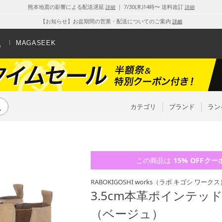
熊本地震の影響による配送遅延
｜ 7/30(木)14時〜 送料改訂
詳細
詳細
【お知らせ】お盆期間の営業・配送についてのご案内
詳細
MAGASEEK
カテゴリ
ブランド
ラン
この商品は
15% OFF
クー
RABOKIGOSHI works
（ラボ キゴシ ワークス
3.5cm本革ポインテ
（ベージュ）