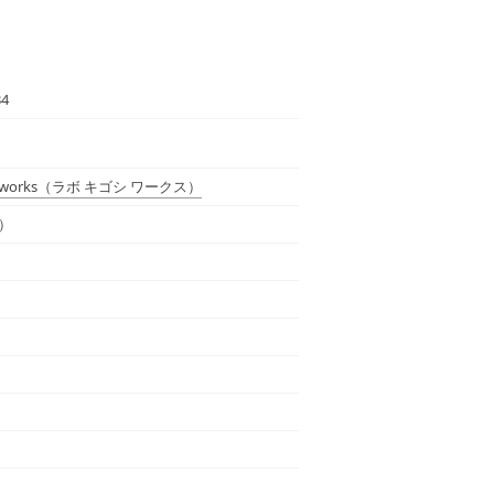
34
works
（ラボ キゴシ ワークス）
）