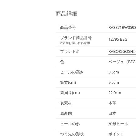
商品詳細
商品番号
RA3871BW059
ブランド商品番号
12795 BEG
※店舗お問い合わせ用
ブランド名
RABOKIGOSHI 
色
ベージュ（BEG
ヒールの高さ
3.5cm
筒丈(cm)
9.5cm
筒周り(cm)
22.0cm
表素材
本革
原産国
日本
ヒールの形
変形ヒール
つま先の形状
ポイント