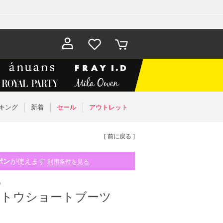
お気に入
カート
り
キング
新着
セール
アウトレット
[ 前に戻る ]
ポン
が使えます
利用条件を見る
）
ッドトウショートブーツ