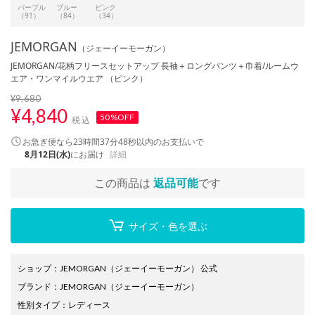
パープル
ブルー
ピンク
（91）
（84）
（34）
JEMORGAN
（ジェーイーモーガン）
JEMORGAN/花柄フリースセットアップ 長袖＋ロングパンツ＋巾着/ルームウ
エア・ワンマイルウエア （ピンク）
¥9,680
¥
4,840
50%OFF
税込
お急ぎ便なら
23時間37分47秒
以内
のお支払いで
8月12日(水)
にお届け
詳細
この商品は
返品可能
です
サイズ・色を選ぶ
ショップ
：
JEMORGAN（ジェーイーモーガン） 公式
ブランド
：
JEMORGAN
（ジェーイーモーガン）
性別タイプ
：
レディース