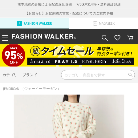
熊本地震の影響による配送遅延
｜ 7/30(木)14時〜 送料改訂
詳細
詳細
【お知らせ】お盆期間の営業・配送についてのご案内
詳細
FASHION WALKER
MAGASEEK
カテゴリ
ブランド
（ジェーイーモーガン）
JEMORGAN