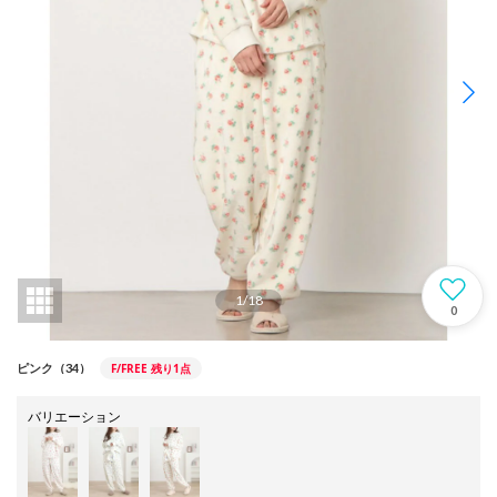
1
/
18
0
F/FREE
残り1点
ピンク（34）
バリエーション