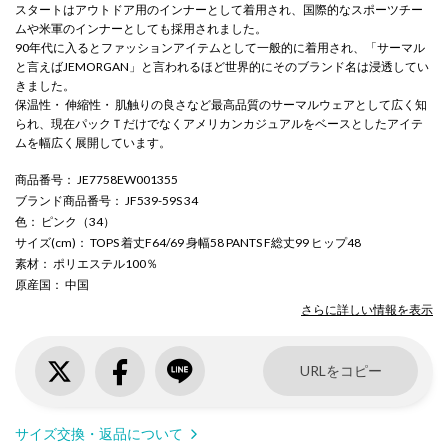
スタートはアウトドア用のインナーとして着用され、国際的なスポーツチー
ムや米軍のインナーとしても採用されました。
90年代に入るとファッションアイテムとして一般的に着用され、「サーマル
と言えばJEMORGAN」と言われるほど世界的にそのブランド名は浸透してい
きました。
保温性・ 伸縮性・ 肌触りの良さなど最高品質のサーマルウェアとして広く知
られ、現在パックＴだけでなくアメリカンカジュアルをベースとしたアイテ
ムを幅広く展開しています。
商品番号
： JE7758EW001355
ブランド商品番号
： JF539-59S 34
色
： ピンク（34）
サイズ(cm)
： TOPS 着丈F64/69 身幅58 PANTS F総丈99 ヒップ48
素材
： ポリエステル100％
原産国
： 中国
さらに詳しい情報を表示
URLをコピー
サイズ交換・返品について