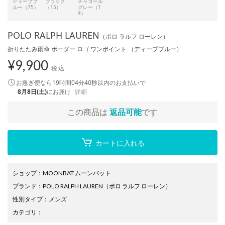
ディープブ
ブラック
チャコール
ルー（75）
（15）
グレー（1
4）
POLO RALPH LAUREN
（ポロ ラルフ ローレン）
折りたたみ雨傘 ボーダー ロゴ ワンポイント （ディープブルー）
¥
9,900
税込
お急ぎ便なら
19時間04分40秒
以内
のお支払いで
8月8日(土)
にお届け
詳細
この商品は
返品可能
です
カートに入れる
ショップ
：
MOONBAT ムーンバット
ブランド
：
POLO RALPH LAUREN
（ポロ ラルフ ローレン）
性別タイプ
：
メンズ
カテゴリ
：