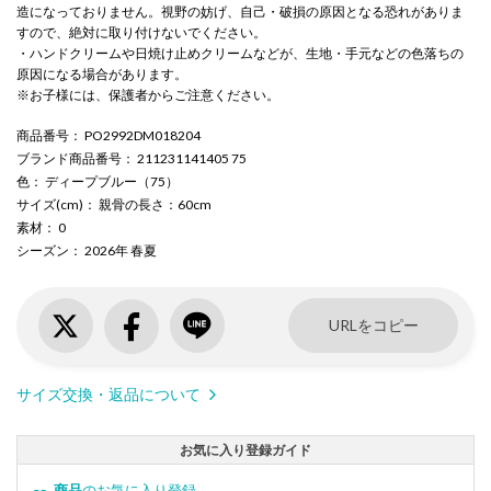
造になっておりません。視野の妨げ、自己・破損の原因となる恐れがありま
すので、絶対に取り付けないでください。
・ハンドクリームや日焼け止めクリームなどが、生地・手元などの色落ちの
原因になる場合があります。
※お子様には、保護者からご注意ください。
商品番号
： PO2992DM018204
ブランド商品番号
： 211231141405 75
色
： ディープブルー（75）
サイズ(cm)
： 親骨の長さ：60cm
素材
： 0
シーズン
： 2026年 春夏
URLをコピー
サイズ交換・返品について
お気に入り登録ガイド
商品
のお気に入り登録