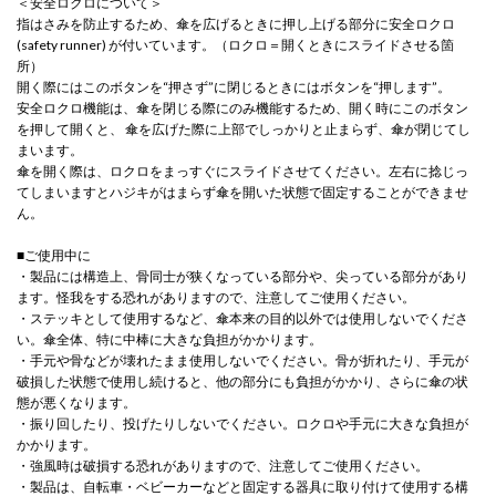
＜安全ロクロについて＞
指はさみを防止するため、傘を広げるときに押し上げる部分に安全ロクロ
(safety runner) が付いています。（ロクロ＝開くときにスライドさせる箇
所）
開く際にはこのボタンを“押さず”に閉じるときにはボタンを“押します”。
安全ロクロ機能は、傘を閉じる際にのみ機能するため、開く時にこのボタン
を押して開くと、 傘を広げた際に上部でしっかりと止まらず、傘が閉じてし
まいます。
傘を開く際は、ロクロをまっすぐにスライドさせてください。左右に捻じっ
てしまいますとハジキがはまらず傘を開いた状態で固定することができませ
ん。
■ご使用中に
・製品には構造上、骨同士が狭くなっている部分や、尖っている部分があり
ます。怪我をする恐れがありますので、注意してご使用ください。
・ステッキとして使用するなど、傘本来の目的以外では使用しないでくださ
い。傘全体、特に中棒に大きな負担がかかります。
・手元や骨などが壊れたまま使用しないでください。骨が折れたり、手元が
破損した状態で使用し続けると、他の部分にも負担がかかり、さらに傘の状
態が悪くなります。
・振り回したり、投げたりしないでください。ロクロや手元に大きな負担が
かかります。
・強風時は破損する恐れがありますので、注意してご使用ください。
・製品は、自転車・ベビーカーなどと固定する器具に取り付けて使用する構