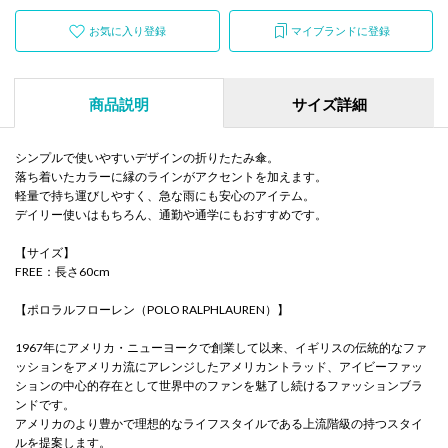
お気に入り登録
マイブランドに登録
商品説明
サイズ詳細
シンプルで使いやすいデザインの折りたたみ傘。
落ち着いたカラーに縁のラインがアクセントを加えます。
軽量で持ち運びしやすく、急な雨にも安心のアイテム。
デイリー使いはもちろん、通勤や通学にもおすすめです。
【サイズ】
FREE：長さ60cm
【ポロラルフローレン（POLO RALPHLAUREN）】
1967年にアメリカ・ニューヨークで創業して以来、イギリスの伝統的なファ
ッションをアメリカ流にアレンジしたアメリカントラッド、アイビーファッ
ションの中心的存在として世界中のファンを魅了し続けるファッションブラ
ンドです。
アメリカのより豊かで理想的なライフスタイルである上流階級の持つスタイ
ルを提案します。