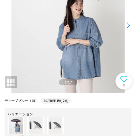
1
/
17
0
60/FREE
残り2点
ディープブルー（75）
バリエーション