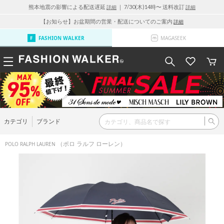
熊本地震の影響による配送遅延
｜ 7/30(木)14時〜 送料改訂
詳細
詳細
【お知らせ】お盆期間の営業・配送についてのご案内
詳細
FASHION WALKER
MAGASEEK
カテゴリ
ブランド
（ポロ ラルフ ローレン）
POLO RALPH LAUREN