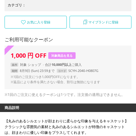
カテゴリ
：
お気に入り登録
マイブランドに登録
ご利用可能なクーポン
1,000
円
OFF
対象商品を見る
対象
ショップ
合計
10,000円以上
条件
8月9日 (Sun) 23:59まで
SCYH-2040-H0807G
期間
コード
※1回のご注文につき1,000円OFFになります。
※返品により条件を満たさない場合、割引は無効になります
※1回のご注文に使えるクーポンは1つです。注文後の適用はできません。
商品説明
【丸みのあるシルエットが顔まわりに柔らかな印象を与えるキャスケット】
クラシックな雰囲気の素材と丸みのあるシルエットが特徴のキャスケット
は、顔まわりに優しい印象をプラスしてくれます。