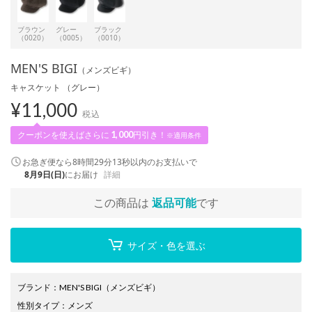
ブラウン
グレー
ブラック
（0020）
（0005）
（0010）
MEN'S BIGI
（メンズビギ）
キャスケット （グレー）
¥
11,000
税込
クーポンを使えばさらに
1,000
円引き！
※適用条件
お急ぎ便なら
8時間29分12秒
以内
のお支払いで
8月9日(日)
にお届け
詳細
この商品は
返品可能
です
サイズ・色を選ぶ
ブランド
：
MEN'S BIGI
（メンズビギ）
性別タイプ
：
メンズ