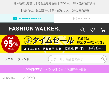
熊本地震の影響による配送遅延
｜ 7/30(木)14時〜 送料改訂
詳細
詳細
【お知らせ】お盆期間の営業・配送についてのご案内
詳細
FASHION WALKER
MAGASEEK
カテゴリ
ブランド
1,000円OFF
クーポン
が使えます
利用条件を見る
（メンズビギ）
MEN'S BIGI