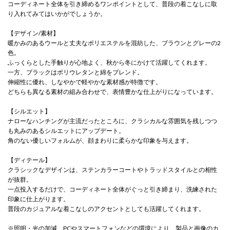
コーディネート全体を引き締めるワンポイントとして、普段の着こなしに取
り入れてみてはいかがでしょうか。
【デザイン/素材】
暖かみのあるウールと丈夫なポリエステルを混紡した、ブラウンとグレーの2
色。
ふっくらとした手触りが心地よく、秋から冬にかけて活躍してくれます。
一方、ブラックはポリウレタンと綿をブレンド。
伸縮性に優れ、しなやかで軽やかな素材感が特徴です。
どちらも異なる素材の組み合わせで、表情豊かな仕上がりになっています。
【シルエット】
ナローなハンチングが主流だったところに、クラシカルな雰囲気を残しつつ
も丸みのあるシルエットにアップデート。
角のない優しいフォルムが、顔まわりに柔らかな印象を与えます。
【ディテール】
クラシックなデザインは、ステンカラーコートやトラッドスタイルとの相性
が抜群。
一点投入するだけで、コーディネート全体がぐっと引き締まり、洗練された
印象に仕上がります。
普段のカジュアルな着こなしのアクセントとしても活躍してくれます。
※照明・光の加減、PCやスマートフォンなどの環境により、製品と画像のカ