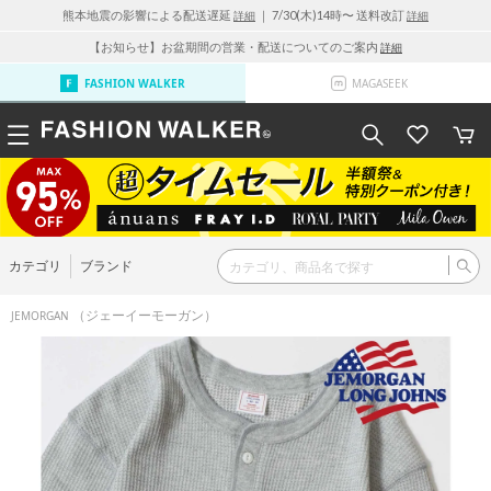
熊本地震の影響による配送遅延
｜ 7/30(木)14時〜 送料改訂
詳細
詳細
【お知らせ】お盆期間の営業・配送についてのご案内
詳細
FASHION WALKER
MAGASEEK
カテゴリ
ブランド
（ジェーイーモーガン）
JEMORGAN