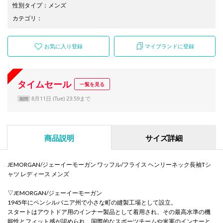
性別タイプ
：
メンズ
カテゴリ
：
お気に入り登録
マイブランドに登録
タイムセール
一覧を見る
8月11日 (Tue) 23:59まで
期間
商品説明
サイズ詳細
JEMORGAN/ジェーイーモーガン ワッフル/フライス ヘンリーネック長袖Tシ
ャツ レディース メンズ
▽JEMORGAN/ジェーイーモーガン
1945年にペンシルバニア州で小さな町の縫製工場として設立。
スタートはアウトドア用のインナー製品として着用され、その最高水準の機
能性とフィット感が認められ、国際的なスポーツチームや米軍のインナーと