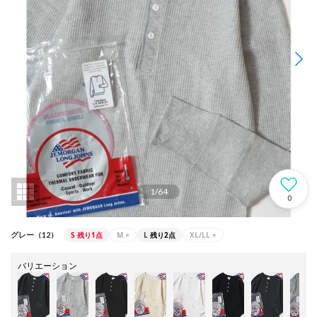
1
/
64
0
S
残り1点
M
×
L
残り2点
XL/LL
×
グレー（12）
バリエーション