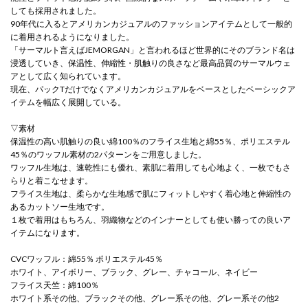
しても採用されました。
90年代に入るとアメリカンカジュアルのファッションアイテムとして一般的
に着用されるようになりました。
「サーマルト言えばJEMORGAN」と言われるほど世界的にそのブランド名は
浸透していき、保温性、伸縮性・肌触りの良さなど最高品質のサーマルウェ
アとして広く知られています。
現在、パックTだけでなくアメリカンカジュアルをベースとしたベーシックア
イテムを幅広く展開している。
▽素材
保温性の高い肌触りの良い綿100％のフライス生地と綿55％、ポリエステル
45％のワッフル素材の2パターンをご用意しました。
ワッフル生地は、速乾性にも優れ、素肌に着用しても心地よく、一枚でもさ
らりと着こなせます。
フライス生地は、柔らかな生地感で肌にフィットしやすく着心地と伸縮性の
あるカットソー生地です。
１枚で着用はもちろん、羽織物などのインナーとしても使い勝っての良いア
イテムになります。
CVCワッフル：綿55％ ポリエステル45％
ホワイト、アイボリー、ブラック、グレー、チャコール、ネイビー
フライス天竺：綿100％
ホワイト系その他、ブラックその他、グレー系その他、グレー系その他2