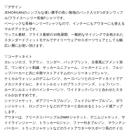
▽デザイン
JEMORGANのシンプルな使い勝手の良い無地のパック入り3つボタンワッフ
ル/フライスヘンリー長袖Tシャツです。
ベーシックな長袖ヘンリーTシャツなので、インナーにもアウターにも使える
マルチアイテムです。
ワッフル素材、フライス素材の10色展開、一般的なサイジングで企画された
スタンダードフィットモデルでデイリーウェアやスポーツウェアとしても幅
広い層にお使い頂けます。
▽コーディネイト
カレッジロゴ、ラグラン、リンガー、バックプリント、古着風ピグメント加
工、ワンポイント刺繍、サッカーユニフォーム、ジャガードニット、フルジ
ップパーカーと共に今期マストアイテムのヘンリーネックTシャツ。
ケミカルウォッシュのデニムパンツ、カーゴパンツとのコーディネイトでア
メカジスタイルに、タイトシルエットのブラックジーンズ、シェフパンツ、
ルーズシルエットのペインターパンツ、ワイドタックパンツと合わせたスタ
イルがおすすめです。
シャツジャケット、ボアフリースブルゾン、フェイクレザーブルゾン、ダウ
ンジャケット、ロングコートなどのアウターと合わせるとトレンド感アップ
します。
アウターは、フリースリバーシブル2WAYジャケット、デニムジャケット、サ
イドラインジャージ、トラッカーGジャン、ファー付きブルゾン、マウンテン
パーカー、トラックジャケットなどのライトアウターやスポーツ系のナイロ