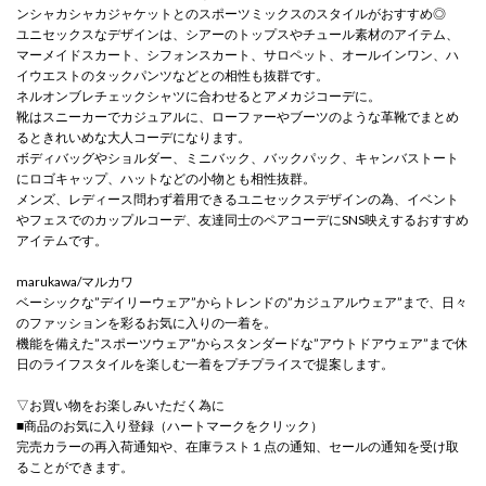
ンシャカシャカジャケットとのスポーツミックスのスタイルがおすすめ◎
ユニセックスなデザインは、シアーのトップスやチュール素材のアイテム、
マーメイドスカート、シフォンスカート、サロペット、オールインワン、ハ
イウエストのタックパンツなどとの相性も抜群です。
ネルオンブレチェックシャツに合わせるとアメカジコーデに。
靴はスニーカーでカジュアルに、ローファーやブーツのような革靴でまとめ
るときれいめな大人コーデになります。
ボディバッグやショルダー、ミニバック、バックパック、キャンバストート
にロゴキャップ、ハットなどの小物とも相性抜群。
メンズ、レディース問わず着用できるユニセックスデザインの為、イベント
やフェスでのカップルコーデ、友達同士のペアコーデにSNS映えするおすすめ
アイテムです。
marukawa/マルカワ
ベーシックな”デイリーウェア”からトレンドの”カジュアルウェア”まで、日々
のファッションを彩るお気に入りの一着を。
機能を備えた”スポーツウェア”からスタンダードな”アウトドアウェア”まで休
日のライフスタイルを楽しむ一着をプチプライスで提案します。
▽お買い物をお楽しみいただく為に
■商品のお気に入り登録（ハートマークをクリック）
完売カラーの再入荷通知や、在庫ラスト１点の通知、セールの通知を受け取
ることができます。