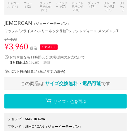
チャコー
グレー
ブラック
アイボリ
ホワイト
ブラック
グレー系
グレー
ル（14）
（12）
系その他
ー（07）
系その他
（17）
その他2
その他
（91）
（90）
（93）
（92）
JEMORGAN
（ジェーイーモーガン）
ワッフル/フライス ヘンリーネック長袖Tシャツ レディース メンズ ロンT
¥4,400
¥
3,960
10%OFF
税込
お急ぎ便なら
11時間03分19秒
以内
のお支払いで
8月8日(土)
にお届け
詳細
ポスト投函対象品 (単品注文の場合)
この商品は
サイズ交換無料・返品可能
です
サイズ・色を選ぶ
ショップ
：
MARUKAWA
ブランド
：
JEMORGAN
（ジェーイーモーガン）