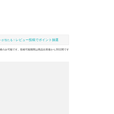
レビュー投稿でポイント抽選
トが当たる！
者のみ可能です。投稿可能期間は商品出荷後から30日間です