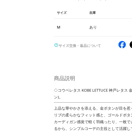
サイズ
在庫
M
あり
サイズ交換・返品について
商品説明
◇コウベレタス KOBE LETTUCE 神戸レタス
ン)。
上品な華やかさを添える、金ボタンが目を惹
リブの柔らかなフィット感と、ゴールドボタ
カーディガン感覚で軽く羽織ったり、一枚で
るから、シンプルコーデの主役として活躍し