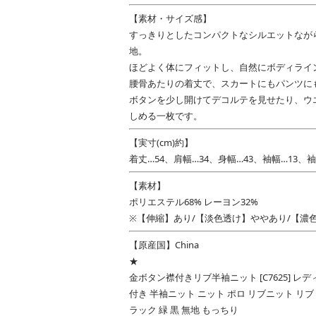
【素材・サイズ感】
すっきりとしたコンパクトなシルエットなが
地。
ほどよく体にフィットし、自然にボディライ
腰骨あたりの着丈で、スカートにもパンツに
ボタンを少し開けてデコルテを見せたり、ウ
しめる一枚です。
【実寸(cm)約】
着丈…54、肩幅…34、身幅…43、袖幅…13、袖
【素材】
ポリエステル68% レーヨン32%
※【伸縮】あり/【淡色透け】ややあり/【濃
【原産国】China
★
金ボタン襟付きリブ半袖ニット [C7625] レディー
付き 半袖ニット ニット ポロ リブニット リブ
ラック 緑 黒 無地 もっちり