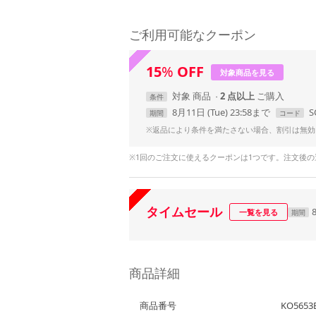
ご利用可能なクーポン
15
%
OFF
対象商品を見る
対象
商品
2 点以上
条件
8月11日 (Tue) 23:58まで
S
期間
コード
※返品により条件を満たさない場合、割引は無効
※1回のご注文に使えるクーポンは1つです。注文後
タイムセール
一覧を見る
期間
商品詳細
商品番号
KO5653