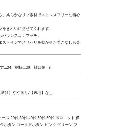
ら、柔らかなリブ素材でストレスフリーな着心
ンをきれいに見せてくれます。
もバランスよくマッチ。
エストインでメリハリを効かせた着こなしも楽
丈…24、裾幅…29、袖口幅…8
色透け】ややあり/【裏地】なし
ス 20代 30代 40代 50代 60代 ポロニット 襟
 金ボタン ゴールドボタン ピンク グリーン ブ