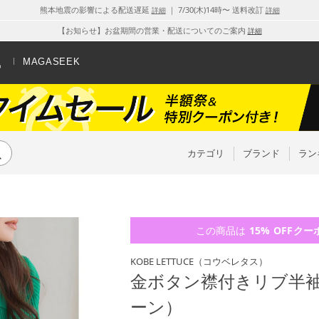
熊本地震の影響による配送遅延
｜ 7/30(木)14時〜 送料改訂
詳細
詳細
【お知らせ】お盆期間の営業・配送についてのご案内
詳細
MAGASEEK
カテゴリ
ブランド
ラン
この商品は
15% OFF
クー
KOBE LETTUCE
（コウベレタス）
金ボタン襟付きリブ半袖ニッ
ーン）