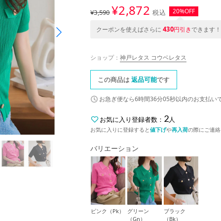
¥
2,872
20%OFF
¥3,590
税込
430
クーポンを使えばさらに
円引き
できます！
ショップ：
神戸レタス コウベレタス
この商品は
返品可能
です
お急ぎ便なら
6時間36分05秒
以内
のお支払い
2
お気に入り登録者数：
人
お気に入りに登録すると
値下げ
や
再入荷
の際にご連絡
バリエーション
ピンク（Pk）
グリーン
ブラック
（Gn）
（Bk）