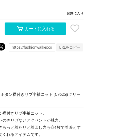
お気に入り
カートに入れる
URLをコピー
 金ボタン襟付きリブ半袖ニット [C7625](グリー
く襟付きリブ半袖ニット。
ンのさりげないアクセントが魅力。
さらっと着たりと着回し力も◎1枚で着映えす
てくれるアイテムです。