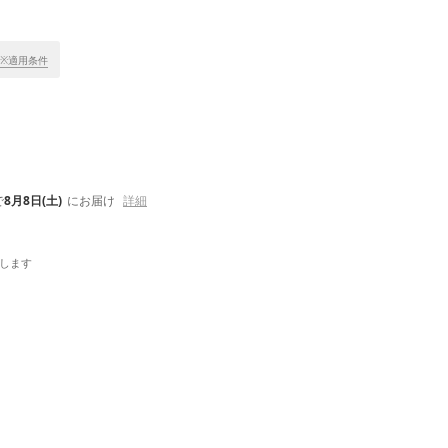
※適用条件
で
8月8日(土)
にお届け
詳細
します