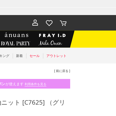
お気に入
カート
り
キング
新着
セール
アウトレット
[ 前に戻る ]
ポン
が使えます
利用条件を見る
ト [C7625] （グリ