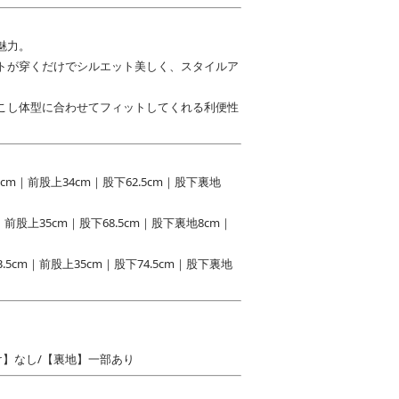
魅力。
トが穿くだけでシルエット美しく、スタイルア
こし体型に合わせてフィットしてくれる利便性
5cm｜前股上34cm｜股下62.5cm｜股下裏地
m｜前股上35cm｜股下68.5cm｜股下裏地8cm｜
.5cm｜前股上35cm｜股下74.5cm｜股下裏地
け】なし/【裏地】一部あり