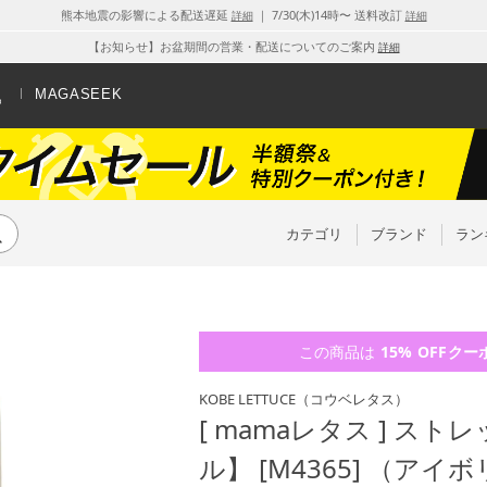
熊本地震の影響による配送遅延
｜ 7/30(木)14時〜 送料改訂
詳細
詳細
【お知らせ】お盆期間の営業・配送についてのご案内
詳細
MAGASEEK
カテゴリ
ブランド
ラン
この商品は
15% OFF
クー
KOBE LETTUCE
（コウベレタス）
[ mamaレタス ] ス
ル】 [M4365] （アイ