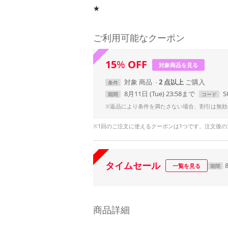
★
ご利用可能なクーポン
15
%
OFF
対象商品を見る
対象
商品
2 点以上
条件
8月11日 (Tue) 23:58まで
S
期間
コード
※返品により条件を満たさない場合、割引は無効
※1回のご注文に使えるクーポンは1つです。注文後
タイムセール
一覧を見る
期間
商品詳細