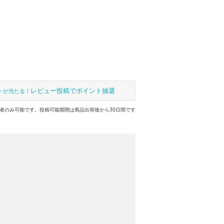
レビュー投稿でポイント抽選
トが当たる！
者のみ可能です。投稿可能期間は商品出荷後から30日間です