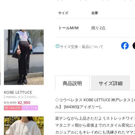
サイズ
在庫
トールM/M
残り2点
サイズ交換・返品について
商品説明
サイズ詳細
KOBE LETTUCE
[ mamaレタス ] のびのびストレッチマタニティタイトスカート [M3867] （ブラック）
◇コウベレタス KOBE LETTUCE 神戸レタス
¥3,490
¥2,990
ル】 [M4365](アイボリー)。
14%
15
楽チンながら上品さただようストレッチワイ
マタニティ期から産後までのスタイル変化に
カジュアルにもキレイめにも洗練されたママ