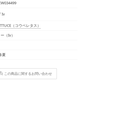
EW034499
 Iv
ETTUCE
（コウベレタス）
ー（Iv）
 春夏
この商品に関するお問い合わせ