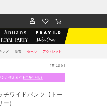
お気に入
カート
り
キング
新着
セール
アウトレット
[ 前に戻る ]
ポン
が使えます
利用条件を見る
トレッチワイドパンツ【トー
ボリー）