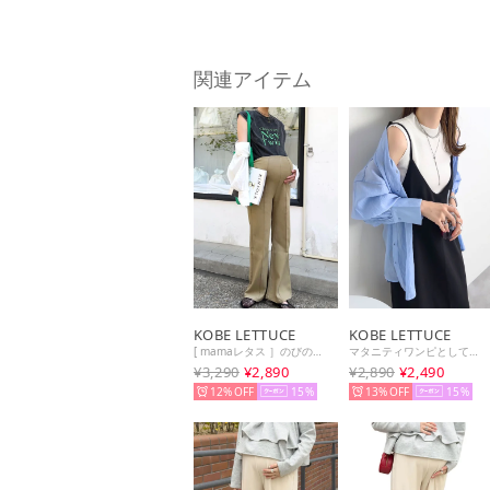
関連アイテム
KOBE LETTUCE
KOBE LETTUCE
[ mamaレタス ］のびのびストレッチセンターラインマタニティパンツ [M2833]（ベージュ）
マタニティワンピとしても使える Vネックロングキャミワンピース【ノーマル】 [E2802] （ブラック）
¥3,290
¥2,890
¥2,890
¥2,490
12%
15
13%
15