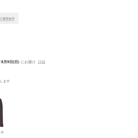
※適用条件
で
8月9日(日)
にお届け
詳細
します
ール