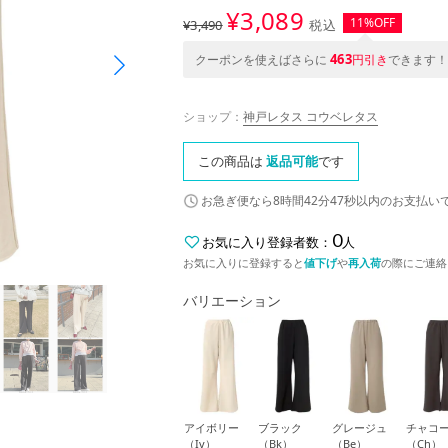
¥
3,089
11%OFF
¥3,490
税込
463
クーポンを使えばさらに
円引き
できます！
ショップ：
神戸レタス コウベレタス
この商品は
返品可能
です
お急ぎ便なら
8時間42分47秒
以内
のお支払い
0
お気に入り登録者数：
人
お気に入りに登録すると
値下げ
や
再入荷
の際にご連絡
バリエーション
アイボリー
ブラック
グレージュ
チャコ
（Iv）
（Bk）
（Be）
（Ch）