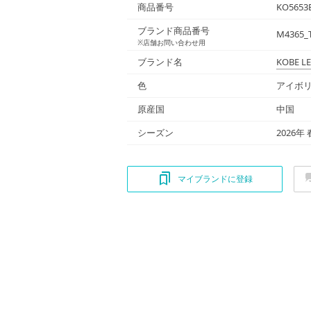
商品番号
KO5653
ブランド商品番号
M4365_T
※店舗お問い合わせ用
ブランド名
KOBE L
色
アイボリ
原産国
中国
シーズン
2026年
マイブランドに登録