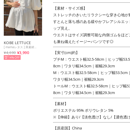
【素材・サイズ感】
ストレッチのきいたリラクシーな穿き心地が
すとんと落ち感のある緩やかフレアシルエッ
ップ見え。
ウエストはサイズ調整可能な内側ゴムをほど
も兼ね備えたイージーパンツです◎
KOBE LETTUCE
[ mamaレタス ] 異素材ペプラムバルーンカーディガン [C7651] （オフホワイト）
¥4,690
¥3,990
【実寸(cm)約】
14%
プチM：ウエスト幅32.5-58cm｜ヒップ幅53.
8cm｜ワタリ幅34.5cm｜裾幅29.3cm
M：ウエスト幅32.5-58cm｜ヒップ幅53.5c
ワタリ幅34.5cm｜裾幅29.3cm
トールM：ウエスト幅32.5-58cm｜ヒップ幅53
8cm｜ワタリ幅34.5cm｜裾幅29.3cm
【素材】
ポリエステル 95% ポリウレタン 5%
※【伸縮】あり/【淡色透け】なし/【濃色透
【原産国】China