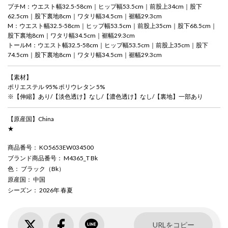
プチM：ウエスト幅32.5-58cm｜ヒップ幅53.5cm｜前股上34cm｜股下
62.5cm｜股下裏地8cm｜ワタリ幅34.5cm｜裾幅29.3cm
M：ウエスト幅32.5-58cm｜ヒップ幅53.5cm｜前股上35cm｜股下68.5cm｜
股下裏地8cm｜ワタリ幅34.5cm｜裾幅29.3cm
トールM：ウエスト幅32.5-58cm｜ヒップ幅53.5cm｜前股上35cm｜股下
74.5cm｜股下裏地8cm｜ワタリ幅34.5cm｜裾幅29.3cm
【素材】
ポリエステル 95% ポリウレタン 5%
※【伸縮】あり/【淡色透け】なし/【濃色透け】なし/【裏地】一部あり
【原産国】China
★
商品番号
： KO5653EW034500
ブランド商品番号
： M4365_T Bk
色
： ブラック（Bk）
原産国
： 中国
シーズン
： 2026年 春夏
URLをコピー