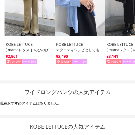
KOBE LETTUCE
KOBE LETTUCE
KOBE LETTUCE
[ mamaレタス ］のびのびストレッチセンターラインマタニティパンツ [M2833]（ベージュ）
マタニティワンピとしても使える Vネックロングキャミワンピース【ノーマル】 [E2802] （ブラック）
¥2,961
¥2,490
¥3,141
10%
10
13%
10
10%
10
ワイドロングパンツの人気アイテム
現在おすすめアイテムはありません。
KOBE LETTUCEの人気アイテム