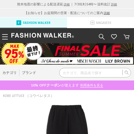
熊本地震の影響による配送遅延
｜ 7/30(木)14時〜 送料改訂
詳細
詳細
【お知らせ】お盆期間の営業・配送についてのご案内
詳細
FASHION WALKER
MAGASEEK
カテゴリ
ブランド
10% OFF
クーポン
が使えます
利用条件を見る
（コウベレタス）
KOBE LETTUCE