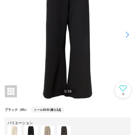
1
/
18
0
トールM/M
残り2点
ブラック（Bk）
バリエーション