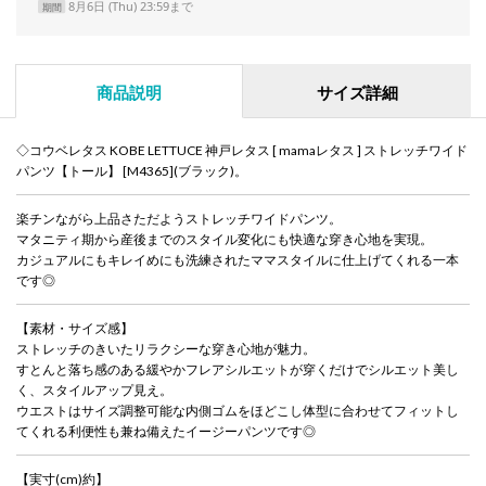
8月6日 (Thu) 23:59まで
期間
商品説明
サイズ詳細
◇コウベレタス KOBE LETTUCE 神戸レタス [ mamaレタス ] ストレッチワイド
パンツ【トール】 [M4365](ブラック)。
楽チンながら上品さただようストレッチワイドパンツ。
マタニティ期から産後までのスタイル変化にも快適な穿き心地を実現。
カジュアルにもキレイめにも洗練されたママスタイルに仕上げてくれる一本
です◎
【素材・サイズ感】
ストレッチのきいたリラクシーな穿き心地が魅力。
すとんと落ち感のある緩やかフレアシルエットが穿くだけでシルエット美し
く、スタイルアップ見え。
ウエストはサイズ調整可能な内側ゴムをほどこし体型に合わせてフィットし
てくれる利便性も兼ね備えたイージーパンツです◎
【実寸(cm)約】