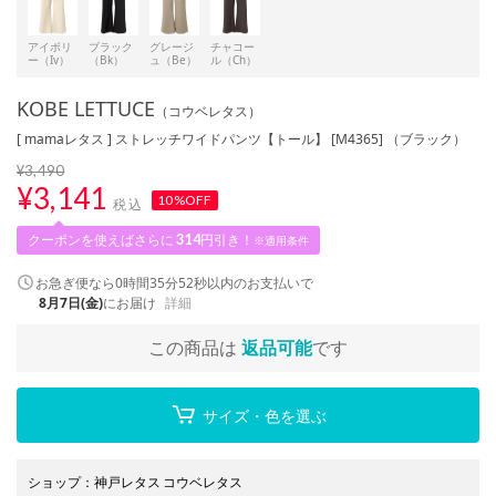
アイボリ
ブラック
グレージ
チャコー
ー（Iv）
（Bk）
ュ（Be）
ル（Ch）
KOBE LETTUCE
（コウベレタス）
[ mamaレタス ] ストレッチワイドパンツ【トール】 [M4365] （ブラック）
¥3,490
¥
3,141
10%OFF
税込
クーポンを使えばさらに
314
円引き！
※適用条件
お急ぎ便なら
0時間35分51秒
以内
のお支払いで
8月7日(金)
にお届け
詳細
この商品は
返品可能
です
サイズ・色を選ぶ
ショップ
：
神戸レタス コウベレタス