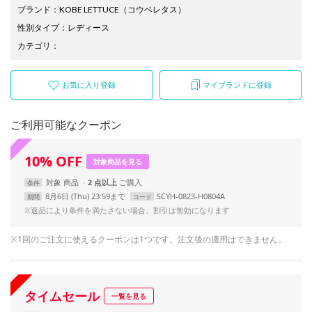
ブランド
：
KOBE LETTUCE
（コウベレタス）
性別タイプ
：
レディース
カテゴリ
：
お気に入り登録
マイブランドに登録
ご利用可能なクーポン
10
%
OFF
対象商品を見る
対象
商品
2 点以上
条件
8月6日 (Thu) 23:59まで
SCYH-0823-H0804A
期間
コード
※返品により条件を満たさない場合、割引は無効になります
※1回のご注文に使えるクーポンは1つです。注文後の適用はできません。
タイムセール
一覧を見る