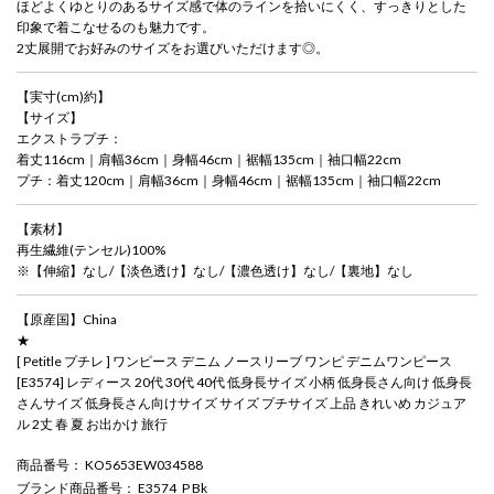
ほどよくゆとりのあるサイズ感で体のラインを拾いにくく、すっきりとした
印象で着こなせるのも魅力です。
2丈展開でお好みのサイズをお選びいただけます◎。
【実寸(cm)約】
【サイズ】
エクストラプチ：
着丈116cm｜肩幅36cm｜身幅46cm｜裾幅135cm｜袖口幅22cm
プチ：着丈120cm｜肩幅36cm｜身幅46cm｜裾幅135cm｜袖口幅22cm
【素材】
再生繊維(テンセル)100%
※【伸縮】なし/【淡色透け】なし/【濃色透け】なし/【裏地】なし
【原産国】China
★
[ Petitle プチレ ] ワンピース デニム ノースリーブ ワンピ デニムワンピース
[E3574] レディース 20代 30代 40代 低身長サイズ 小柄 低身長さん向け 低身長
さんサイズ 低身長さん向けサイズ サイズ プチサイズ 上品 きれいめ カジュア
ル 2丈 春 夏 お出かけ 旅行
商品番号
： KO5653EW034588
ブランド商品番号
： E3574_P Bk