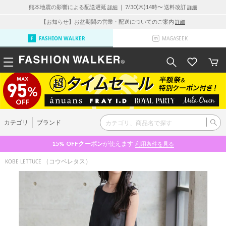
熊本地震の影響による配送遅延
｜ 7/30(木)14時〜 送料改訂
詳細
詳細
【お知らせ】お盆期間の営業・配送についてのご案内
詳細
FASHION WALKER
MAGASEEK
カテゴリ
ブランド
15% OFF
クーポン
が使えます
利用条件を見る
（コウベレタス）
KOBE LETTUCE