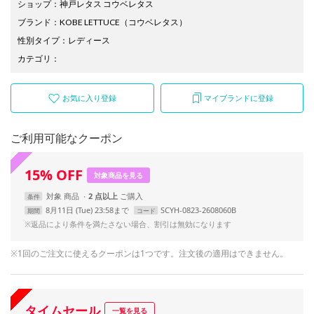
ショップ
：
神戸レタス コウベレタス
ブランド
：
KOBE LETTUCE
（コウベレタス）
性別タイプ
：
レディース
カテゴリ
：
お気に入り登録
マイブランドに登録
ご利用可能なクーポン
15
%
OFF
対象商品を見る
対象
商品
2 点以上
条件
8月11日 (Tue) 23:58まで
SCYH-0823-2608060B
期間
コード
※返品により条件を満たさない場合、割引は無効になります
※1回のご注文に使えるクーポンは1つです。注文後の適用はできません。
タイムセール
一覧を見る