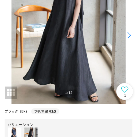
1
/
15
1
プチ/M
残り2点
ブラック（Bk）
バリエーション