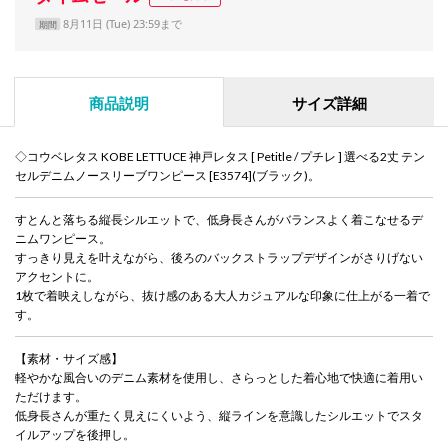
8月11日 (Tue) 23:59まで
期間
商品説明
サイズ詳細
◇コウベレタス KOBE LETTUCE 神戸レタス [ Petitle / プチレ ] 選べる2丈 テン
セルデニムノースリーブワンピース [E3574](ブラック)。
すとんと落ちる縦長シルエットで、低身長さんがバランスよく着こなせるデ
ニムワンピース。
すっきり見えを叶えながら、後ろのバックストラップデザインがさりげない
アクセントに。
1枚で着映えしながら、抜け感のある大人カジュアルな印象に仕上がる一着で
す。
【素材・サイズ感】
軽やかな風合いのデニム素材を使用し、さらっとした着心地で快適に着用い
ただけます。
低身長さんが重たく見えにくいよう、縦ラインを意識したシルエットでスタ
イルアップを後押し。