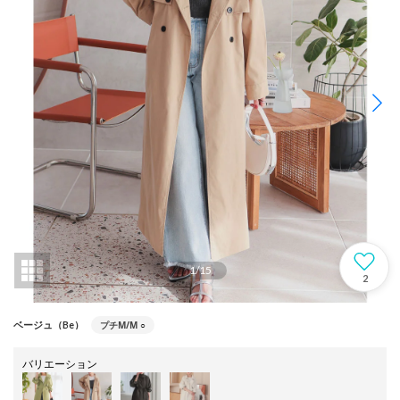
1
/
15
2
プチM/M
○
ベージュ（Be）
バリエーション