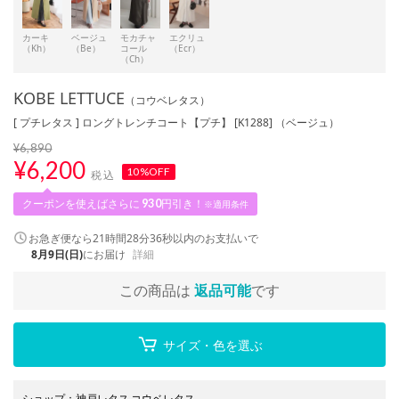
カーキ
ベージュ
モカチャ
エクリュ
（Kh）
（Be）
コール
（Ecr）
（Ch）
KOBE LETTUCE
（コウベレタス）
[ プチレタス ] ロングトレンチコート【プチ】 [K1288] （ベージュ）
¥6,890
¥
6,200
10%OFF
税込
クーポンを使えばさらに
930
円引き！
※適用条件
お急ぎ便なら
21時間28分35秒
以内
のお支払いで
8月9日(日)
にお届け
詳細
この商品は
返品可能
です
サイズ・色を選ぶ
ショップ
：
神戸レタス コウベレタス