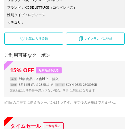
ブランド
：
KOBE LETTUCE
（コウベレタス）
性別タイプ
：
レディース
カテゴリ
：
お気に入り登録
マイブランドに登録
ご利用可能なクーポン
15
%
OFF
対象商品を見る
対象
商品
2 点以上
条件
8月11日 (Tue) 23:58まで
SCYH-0823-2608060B
期間
コード
※返品により条件を満たさない場合、割引は無効になります
※1回のご注文に使えるクーポンは1つです。注文後の適用はできません。
タイムセール
一覧を見る