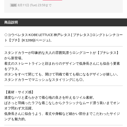
8月11日 (Tue) 23:59まで
期間
商品説明
◇コウベレタス KOBE LETTUCE 神戸レタス [ プチレタス ] ロングトレンチコー
ト【プチ】 [K1288](ベージュ)。
スタンドカラーが印象的な大人の雰囲気漂うロングコートが【プチレタス】
から新登場。
着丈のストレートラインと顔まわりのデザインで低身長さんにも似合う要素
をプラス。
ボタンをすべて閉じても、開けて羽織で着ても様になるデザインが嬉しい。
スタンドカラーでマニッシュなスタイリングにも◎。
【素材・サイズ感】
適度なハリと柔らかさで着心地の良さを叶えるツイル素材。
ばさっと羽織ったラフな着こなしからクラシックなムード漂う装いまでオン
オフ問わず大活躍。
低身長さんに似合うよう、着丈や身幅など細かい部分までこだわったサイジ
ングも魅力的。