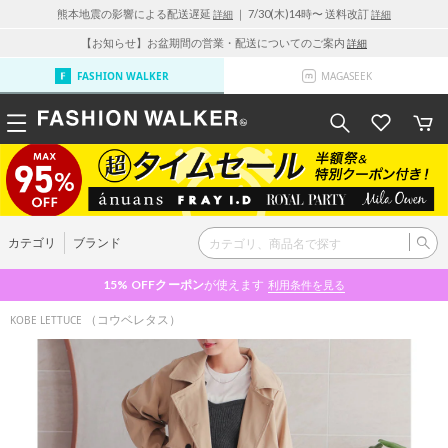
熊本地震の影響による配送遅延
｜ 7/30(木)14時〜 送料改訂
詳細
詳細
【お知らせ】お盆期間の営業・配送についてのご案内
詳細
FASHION WALKER
MAGASEEK
カテゴリ
ブランド
15% OFF
クーポン
が使えます
利用条件を見る
（コウベレタス）
KOBE LETTUCE