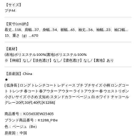
【サイズ】
プチM
【実寸(cm)約】
着丈…118、肩幅…37、身幅…54、裾幅…65、袖丈…56、袖幅…23、袖口幅…
15、重さ（g）…670
【素材】
(表地)ポリエステル100%(裏地)ポリエステル100%
※【伸縮】なし/【淡色透け】なし/【濃色透け】なし/【裏地】あり
【原産国】China
★
[ 低身長 ] ロング トレンチコート レディース プチ プチサイズ 小柄 ロングコー
ト トレンチ 春コート 春アウター アウター ライトアウター 春 ウエストリボン
小さいサイズ 小さめ 丈短め スタンドカラー ベージュ 白 ホワイト チャコール
グレー 20代 30代 40代 [K1288]
商品番号
： KO5653EW25405
ブランド商品番号
： K1288_P Be
色
： ベージュ（Be）
原産国
： 中国