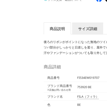
商品説明
サイズ詳細
後ろのリボンがポイントになった無地のツイ
ツバ部分がしっかりと日差しを遮り、屋外で
汗やファンデーションがついても取り外して
商品詳細
商品番号
FI534EW019707
ブランド商品番号
753920 BE
※店舗お問い合わせ用
ブランド名
FILA
（フィラ）
色
BE