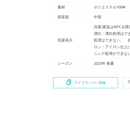
素材
ポリエステル100%
原産国
中国
洗濯:液温は40℃
漂白：漂白処理はで
洗濯表示
処理はできない。 
ロン：アイロン仕上
ニング処理ができな
シーズン
2025年 春夏
マイブランドに登録