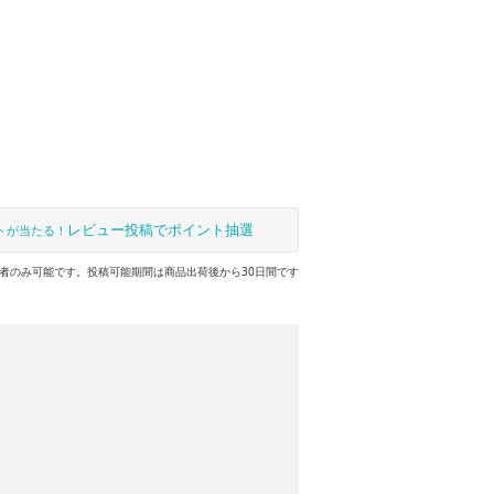
レビュー投稿でポイント抽選
トが当たる！
者のみ可能です。投稿可能期間は商品出荷後から30日間です