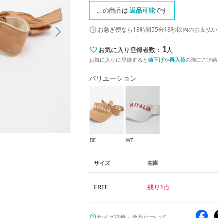
この商品は
返品可能
です
お急ぎ便なら
18時間55分18秒
以内
のお支払い
1
お気に入り登録者数：
人
お気に入りに登録すると
値下げ
や
再入荷
の際にご連絡
バリエーション
BE
WT
サイズ
在庫
FREE
残り1点
サイズ交換・返品について