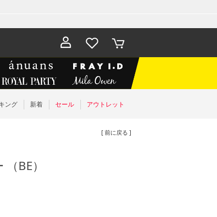
お気に入
カート
り
キング
新着
セール
アウトレット
[ 前に戻る ]
 （BE）