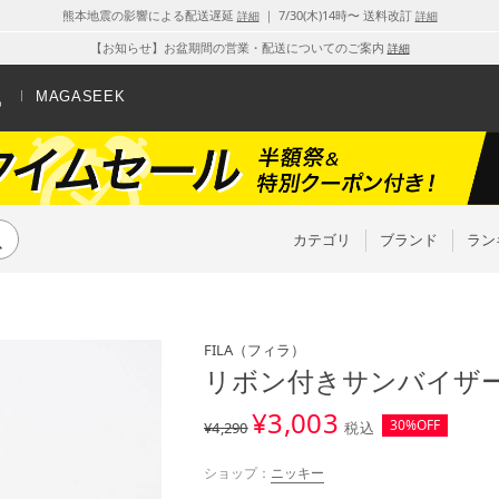
熊本地震の影響による配送遅延
｜ 7/30(木)14時〜 送料改訂
詳細
詳細
【お知らせ】お盆期間の営業・配送についてのご案内
詳細
MAGASEEK
カテゴリ
ブランド
ラン
FILA
（フィラ）
リボン付きサンバイザー
¥
3,003
30%OFF
¥4,290
税込
ショップ：
ニッキー