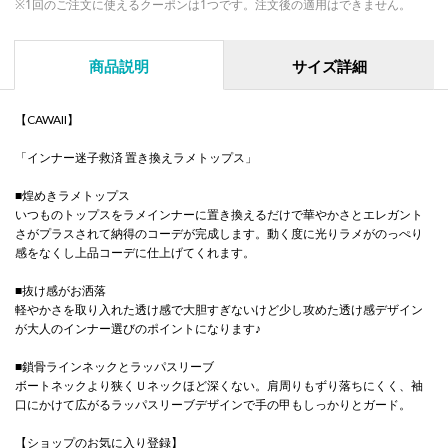
※1回のご注文に使えるクーポンは1つです。注文後の適用はできません。
商品説明
サイズ詳細
【CAWAII】
「インナー迷子救済 置き換えラメトップス」
■煌めきラメトップス
いつものトップスをラメインナーに置き換えるだけで華やかさとエレガント
さがプラスされて納得のコーデが完成します。動く度に光りラメがのっぺり
感をなくし上品コーデに仕上げてくれます。
■抜け感がお洒落
軽やかさを取り入れた透け感で大胆すぎないけど少し攻めた透け感デザイン
が大人のインナー選びのポイントになります♪
■鎖骨ラインネックとラッパスリーブ
ボートネックより狭くＵネックほど深くない。肩周りもずり落ちにくく、袖
口にかけて広がるラッパスリーブデザインで手の甲もしっかりとガード。
【ショップのお気に入り登録】