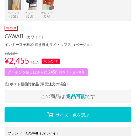
ベージュ
ブルー
オレンジ
（BGE）
（BLU）
（ORA）
CAWAII
（カワイイ）
インナー迷子救済 置き換えラメトップス （ベージュ）
¥8,184
¥
2,455
70%OFF
税込
クーポンを使えばさらに
245
円引き！
※適用条件
ポスト投函対象品 (単品注文の場合)
この商品は
返品可能
です
サイズ・色を選ぶ
ブランド
：
CAWAII
（カワイイ）