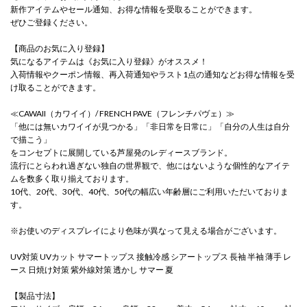
新作アイテムやセール通知、お得な情報を受取ることができます。
ぜひご登録ください。
【商品のお気に入り登録】
気になるアイテムは《お気に入り登録》がオススメ！
入荷情報やクーポン情報、再入荷通知やラスト1点の通知などお得な情報を受
け取ることができます。
≪CAWAII（カワイイ）/ FRENCH PAVE（フレンチパヴェ）≫
「他には無いカワイイが見つかる」「非日常を日常に」「自分の人生は自分
で描こう」
をコンセプトに展開している芦屋発のレディースブランド。
流行にとらわれ過ぎない独自の世界観で、他にはないような個性的なアイテ
ムを数多く取り揃えております。
10代、20代、30代、40代、50代の幅広い年齢層にご利用いただいておりま
す。
※お使いのディスプレイにより色味が異なって見える場合がございます。
UV対策 UVカット サマートップス 接触冷感 シアートップス 長袖 半袖 薄手 レ
ース 日焼け対策 紫外線対策 透かし サマー 夏
【製品寸法】