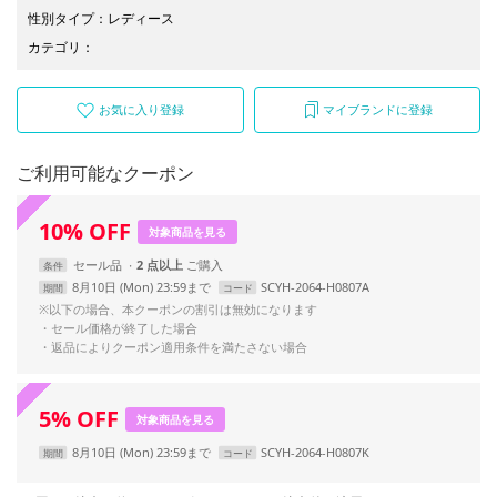
性別タイプ
：
レディース
カテゴリ
：
お気に入り登録
マイブランドに登録
ご利用可能なクーポン
10
%
OFF
対象商品を見る
セール品
2 点以上
条件
8月10日 (Mon) 23:59まで
SCYH-2064-H0807A
期間
コード
※以下の場合、本クーポンの割引は無効になります
・セール価格が終了した場合
・返品によりクーポン適用条件を満たさない場合
5
%
OFF
対象商品を見る
8月10日 (Mon) 23:59まで
SCYH-2064-H0807K
期間
コード