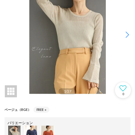
1
/
27
0
FREE
○
ベージュ（BGE）
バリエーション