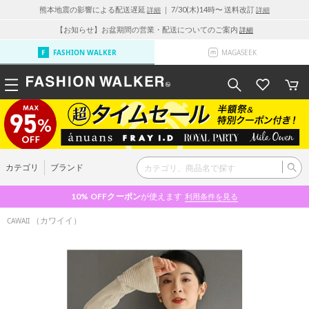
熊本地震の影響による配送遅延
｜ 7/30(木)14時〜 送料改訂
詳細
詳細
【お知らせ】お盆期間の営業・配送についてのご案内
詳細
FASHION WALKER
MAGASEEK
カテゴリ
ブランド
10% OFF
クーポン
が使えます
利用条件を見る
（カワイイ）
CAWAII