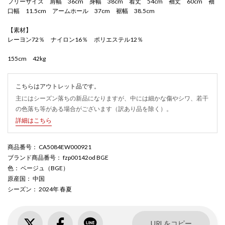
フリーサイズ 肩幅 36cm 身幅 38cm 着丈 54cm 袖丈 60cm 袖
口幅 11.5cm アームホール 37cm 裾幅 38.5cm
【素材】
レーヨン72％ ナイロン16％ ポリエステル12％
155cm 42kg
こちらはアウトレット品です。
主にはシーズン落ちの新品になりますが、中には細かな傷やシワ、若干
の色落ち等がある場合がございます（訳あり品を除く）。
詳細はこちら
商品番号
： CA5084EW000921
ブランド商品番号
： fzp00142od BGE
色
： ベージュ（BGE）
原産国
： 中国
シーズン
： 2024年 春夏
URLをコピー