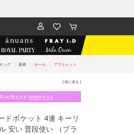
お気に入
カート
り
キング
新着
セール
アウトレット
[ 前に戻る ]
ポン
が使えます
利用条件を見る
ードポケット 4連 キーリ
ル 安い 普段使い （ブラ