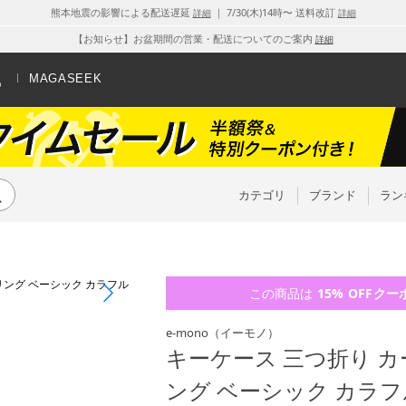
熊本地震の影響による配送遅延
｜ 7/30(木)14時〜 送料改訂
詳細
詳細
【お知らせ】お盆期間の営業・配送についてのご案内
詳細
MAGASEEK
カテゴリ
ブランド
ラン
この商品は
15% OFF
クー
e-mono
（イーモノ）
キーケース 三つ折り カ
ング ベーシック カラフ