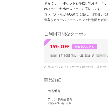
さらにカードポケットも搭載しており、IC
れひとつで外出がスマートに完結します。
コンパクトながら収納力に優れ、日常使いに
豊富なカラーバリエーションで性別問わず選
ご利用可能なクーポン
15
%
OFF
対象商品を見る
8月10日 (Mon) 23:58まで
期間
コード
※1回のご注文に使えるクーポンは1つです。注文後
商品詳細
商品番号
ブランド商品番号
※店舗お問い合わせ用