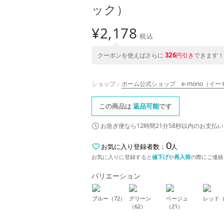
ック）
¥
2,178
税込
326
クーポンを使えばさらに
円引き
できます！
ショップ：
ポーム公式ショップ e-mono（イー
この商品は
返品可能
です
お急ぎ便なら
12時間21分57秒
以内
のお支払い
0
お気に入り登録者数：
人
お気に入りに登録すると
値下げ
や
再入荷
の際にご連絡
バリエーション
ブルー（72）
グリーン
ベージュ
レッド（
（62）
（21）