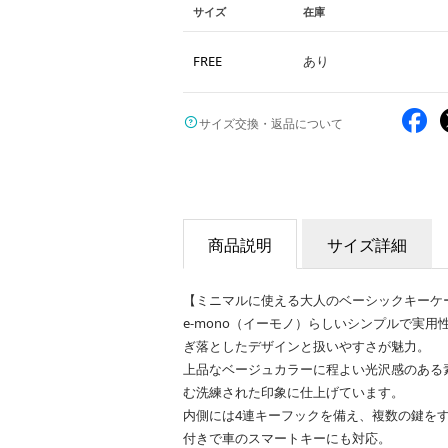
サイズ
在庫
FREE
あり
サイズ交換・返品について
商品説明
サイズ詳細
【ミニマルに使える大人のベーシックキーケ
e-mono（イーモノ）らしいシンプルで実
ぎ落としたデザインと扱いやすさが魅力。
上品なベージュカラーに程よい光沢感のある
む洗練された印象に仕上げています。
内側には4連キーフックを備え、複数の鍵を
付きで車のスマートキーにも対応。