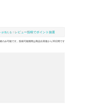
レビュー投稿でポイント抽選
トが当たる！
者のみ可能です。投稿可能期間は商品出荷後から30日間です