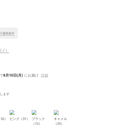
※適用条件
モノ）
で
8月10日(月)
にお届け
詳細
します
32）
ピンク（31）
ブラック
キャメル
（12）
（25）