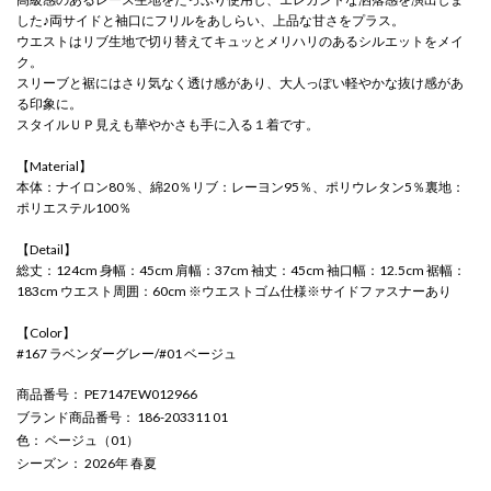
した♪両サイドと袖口にフリルをあしらい、上品な甘さをプラス。
ウエストはリブ生地で切り替えてキュッとメリハリのあるシルエットをメイ
ク。
スリーブと裾にはさり気なく透け感があり、大人っぽい軽やかな抜け感があ
る印象に。
スタイルＵＰ見えも華やかさも手に入る１着です。
【Material】
本体：ナイロン80％、綿20％リブ：レーヨン95％、ポリウレタン5％裏地：
ポリエステル100％
【Detail】
総丈：124cm 身幅：45cm 肩幅：37cm 袖丈：45cm 袖口幅：12.5cm 裾幅：
183cm ウエスト周囲：60cm ※ウエストゴム仕様※サイドファスナーあり
【Color】
#167 ラベンダーグレー/#01 ベージュ
商品番号
： PE7147EW012966
ブランド商品番号
： 186-203311 01
色
： ベージュ（01）
シーズン
： 2026年 春夏