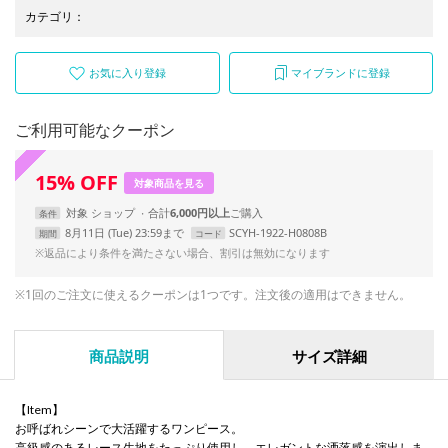
カテゴリ
：
お気に入り登録
マイブランドに登録
ご利用可能なクーポン
15
%
OFF
対象商品を見る
対象
ショップ
合計
6,000円以上
条件
8月11日 (Tue) 23:59まで
SCYH-1922-H0808B
期間
コード
※返品により条件を満たさない場合、割引は無効になります
※1回のご注文に使えるクーポンは1つです。注文後の適用はできません。
商品説明
サイズ詳細
【Item】
お呼ばれシーンで大活躍するワンピース。
高級感のあるレース生地をたっぷり使用し、エレガントな洒落感を演出しま