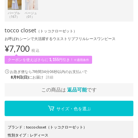
パープル
ベージュ
（167）
（01）
tocco closet
（トッコクローゼット）
お呼ばれシーンで大活躍するウエストリブフリルレースワンピース
¥
7,700
税込
クーポンを使えばさらに
1,155
円引き！
※適用条件
お急ぎ便なら
7時間34分05秒
以内
のお支払いで
8月9日(日)
にお届け
詳細
この商品は
返品可能
です
サイズ・色を選ぶ
ブランド
：
tocco closet
（トッコクローゼット）
性別タイプ
：
レディース