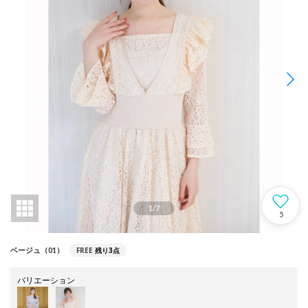
1
/
7
5
FREE
残り3点
ベージュ（01）
バリエーション