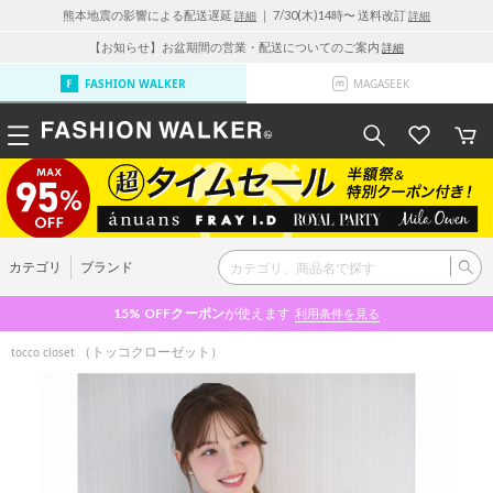
熊本地震の影響による配送遅延
｜ 7/30(木)14時〜 送料改訂
詳細
詳細
【お知らせ】お盆期間の営業・配送についてのご案内
詳細
FASHION WALKER
MAGASEEK
カテゴリ
ブランド
15% OFF
クーポン
が使えます
利用条件を見る
（トッコクローゼット）
tocco closet