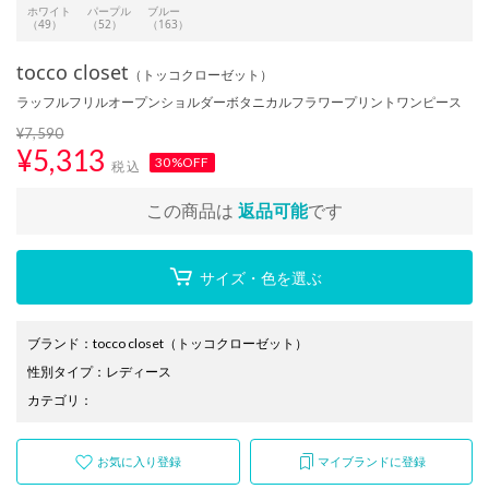
ホワイト
パープル
ブルー
（49）
（52）
（163）
tocco closet
（トッコクローゼット）
ラッフルフリルオープンショルダーボタニカルフラワープリントワンピース
¥7,590
¥
5,313
30%OFF
税込
この商品は
返品可能
です
サイズ・色を選ぶ
ブランド
：
tocco closet
（トッコクローゼット）
性別タイプ
：
レディース
カテゴリ
：
お気に入り登録
マイブランドに登録