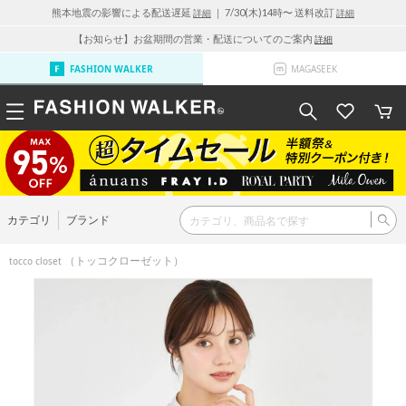
熊本地震の影響による配送遅延
｜ 7/30(木)14時〜 送料改訂
詳細
詳細
【お知らせ】お盆期間の営業・配送についてのご案内
詳細
FASHION WALKER
MAGASEEK
カテゴリ
ブランド
（トッコクローゼット）
tocco closet