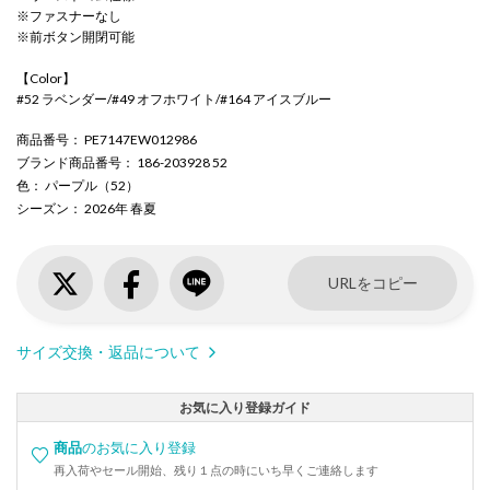
※ファスナーなし
※前ボタン開閉可能
【Color】
#52 ラベンダー/#49 オフホワイト/#164 アイスブルー
商品番号
： PE7147EW012986
ブランド商品番号
： 186-203928 52
色
： パープル（52）
シーズン
： 2026年 春夏
URLをコピー
サイズ交換・返品について
お気に入り登録ガイド
商品
のお気に入り登録
再入荷やセール開始、残り１点の時にいち早くご連絡します