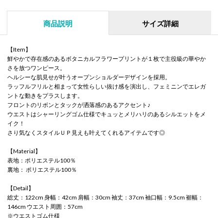
商品説明
サイズ詳細
【Item】
鮮やかで存在感のあるボタニカルフラワープリントが１枚で主役級の華やか
さを放つワンピース。
ヘルシーな肌見せが叶うオープンショルダーデザインを採用。
ラッフルフリルと相まって女性らしい抜け感を演出し、フェミニンでエレガ
ントな動きをプラスします。
フロントのリボンとタックが洒落感のあるアクセント♪
ウエストはシャーリングゴム仕様でキュッとメリハリのあるシルエットをメ
イク！
さり気なくスタイルＵＰ見えも叶えてくれるアイテムです◎
【Material】
表地：ポリエステル100％
裏地： ポリエステル100％
【Detail】
総丈：122cm 身幅：42cm 肩幅：30cm 袖丈：37cm 袖口幅：9.5cm 裾幅：
146cm ウエスト周囲：57cm
※ウエストゴム仕様