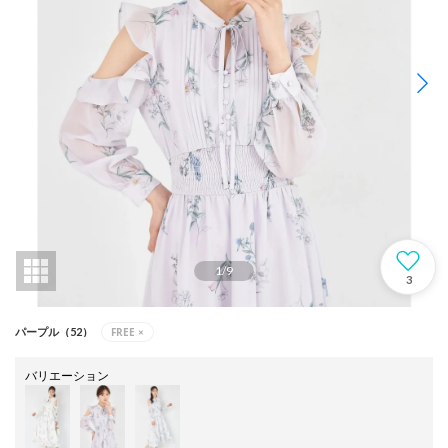
1
/
9
3
FREE
×
パープル（52）
バリエーション