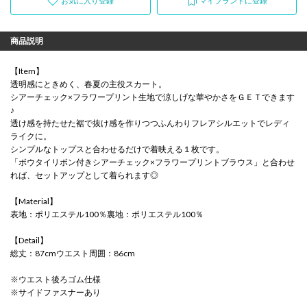
お気に入り登録
マイブランドに登録
商品説明
【Item】
透明感にときめく、春夏の主役スカート。
シアーチェック×フラワープリント生地で涼しげな華やかさをＧＥＴできます
♪
透け感を持たせた裾で抜け感を作りつつふんわりフレアシルエットでレディ
ライクに。
シンプルなトップスと合わせるだけで着映える１枚です。
「ボウタイリボン付きシアーチェック×フラワープリントブラウス」と合わせ
れば、セットアップとして着られます◎
【Material】
表地：ポリエステル100％裏地：ポリエステル100％
【Detail】
総丈：87cmウエスト周囲：86cm
※ウエスト後ろゴム仕様
※サイドファスナーあり