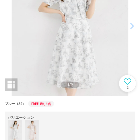
1
/
9
1
FREE
残り1点
ブルー（32）
バリエーション