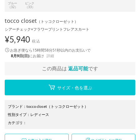
ブルー
ピンク
（32）
（33）
tocco closet
（トッコクローゼット）
シアーチェック×フラワープリントフレアスカート
¥
5,940
税込
お急ぎ便なら
15時間58分50秒
以内
のお支払いで
8月9日(日)
にお届け
詳細
この商品は
返品可能
です
サイズ・色を選ぶ
ブランド
：
tocco closet
（トッコクローゼット）
性別タイプ
：
レディース
カテゴリ
：