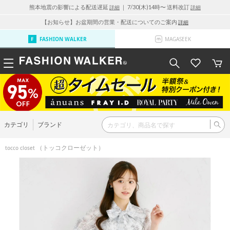
熊本地震の影響による配送遅延
｜ 7/30(木)14時〜 送料改訂
詳細
詳細
【お知らせ】お盆期間の営業・配送についてのご案内
詳細
FASHION WALKER
MAGASEEK
カテゴリ
ブランド
（トッコクローゼット）
tocco closet