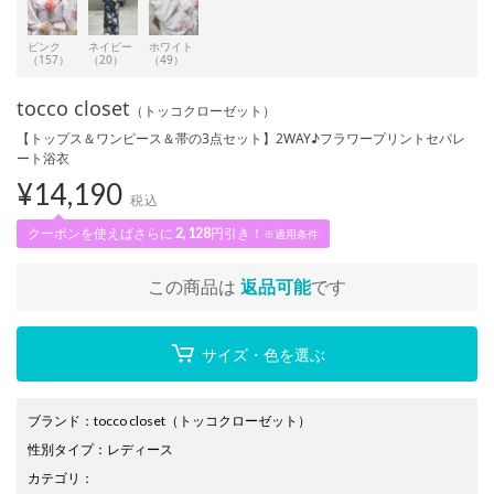
ピンク
ネイビー
ホワイト
（157）
（20）
（49）
tocco closet
（トッコクローゼット）
【トップス＆ワンピース＆帯の3点セット】2WAY♪フラワープリントセパレ
ート浴衣
¥
14,190
税込
クーポンを使えばさらに
2,128
円引き！
※適用条件
この商品は
返品可能
です
サイズ・色を選ぶ
ブランド
：
tocco closet
（トッコクローゼット）
性別タイプ
：
レディース
カテゴリ
：