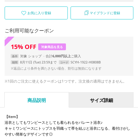
お気に入り登録
マイブランドに登録
ご利用可能なクーポン
15
%
OFF
対象商品を見る
対象
ショップ
合計
6,000円以上
条件
8月11日 (Tue) 23:59まで
SCYH-1922-H0808B
期間
コード
※返品により条件を満たさない場合、割引は無効になります
※1回のご注文に使えるクーポンは1つです。注文後の適用はできません。
商品説明
サイズ詳細
【Item】
浴衣としてもワンピースとしても着られるセパレート浴衣♪
キャミワンピースにトップスを羽織って帯を結ぶと浴衣になる、着付けがし
やすい簡単なデザインです◎