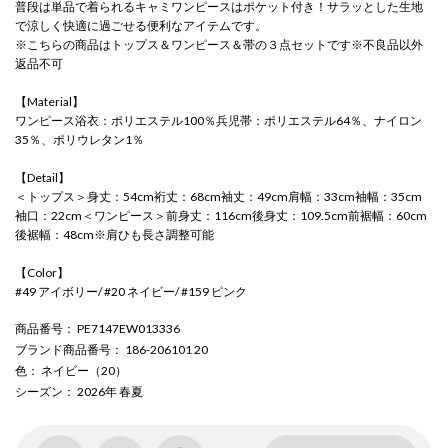
普段は単品で着られるキャミワンピースはポケット付き！サラッとした生地
で涼しく快適に過ごせる便利なアイテムです。
※こちらの商品はトップス＆ワンピース＆帯の３点セットです※不良品以外
返品不可
【Material】
ワンピース浴衣：ポリエステル100％兵児帯：ポリエステル64％、ナイロン
35％、ポリウレタン1％
【Detail】
＜トップス＞身丈：54cm裄丈：68cm袖丈：49cm肩幅：33cm袖幅：35cm
袖口：22cm＜ワンピース＞前身丈：116cm後身丈：109.5cm前裾幅：60cm
後裾幅：48cm※肩ひも長さ調整可能
【Color】
#49 アイボリー/ #20 ネイビー/ #159 ピンク
商品番号
： PE7147EW013336
ブランド商品番号
： 186-206101 20
色
： ネイビー（20）
シーズン
： 2026年 春夏