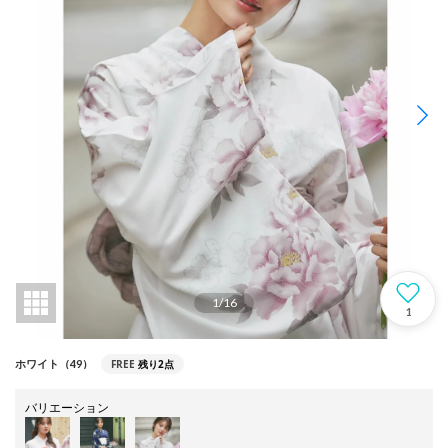
1
/
16
1
FREE
残り2点
ホワイト（49）
バリエーション