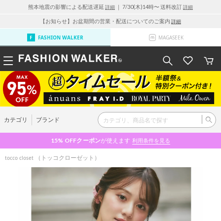
熊本地震の影響による配送遅延
｜ 7/30(木)14時〜 送料改訂
詳細
詳細
【お知らせ】お盆期間の営業・配送についてのご案内
詳細
FASHION WALKER
MAGASEEK
カテゴリ
ブランド
15% OFF
クーポン
が使えます
利用条件を見る
（トッコクローゼット）
tocco closet