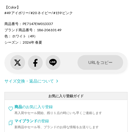
【Color】
#49 アイボリー/ #20 ネイビー/ #159 ピンク
商品番号
： PE7147EW013337
ブランド商品番号
： 186-206101 49
色
： ホワイト（49）
シーズン
： 2026年 春夏
URLをコピー
サイズ交換・返品について
お気に入り登録ガイド
商品
のお気に入り登録
再入荷やセール開始、残り１点の時にいち早くご連絡します
マイブランド
の登録
新商品やセール等、ブランドのお得な情報をお送りします