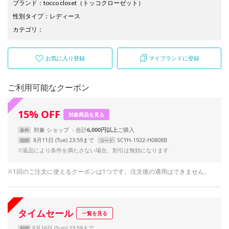
ブランド
：
tocco closet
（トッコクローゼット）
性別タイプ
：
レディース
カテゴリ
：
お気に入り登録
マイブランドに登録
ご利用可能なクーポン
15
%
OFF
対象商品を見る
対象
ショップ
合計
6,000円以上
条件
8月11日 (Tue) 23:59まで
SCYH-1922-H0808B
期間
コード
※返品により条件を満たさない場合、割引は無効になります
※1回のご注文に使えるクーポンは1つです。注文後の適用はできません。
タイムセール
一覧を見る
8月16日 (Sun) 23:59まで
期間