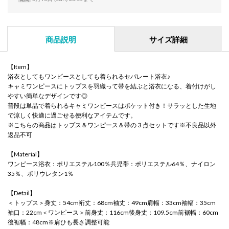
商品説明
サイズ詳細
【Item】
浴衣としてもワンピースとしても着られるセパレート浴衣♪
キャミワンピースにトップスを羽織って帯を結ぶと浴衣になる、着付けがし
やすい簡単なデザインです◎
普段は単品で着られるキャミワンピースはポケット付き！サラッとした生地
で涼しく快適に過ごせる便利なアイテムです。
※こちらの商品はトップス＆ワンピース＆帯の３点セットです※不良品以外
返品不可
【Material】
ワンピース浴衣：ポリエステル100％兵児帯：ポリエステル64％、ナイロン
35％、ポリウレタン1％
【Detail】
＜トップス＞身丈：54cm裄丈：68cm袖丈：49cm肩幅：33cm袖幅：35cm
袖口：22cm＜ワンピース＞前身丈：116cm後身丈：109.5cm前裾幅：60cm
後裾幅：48cm※肩ひも長さ調整可能