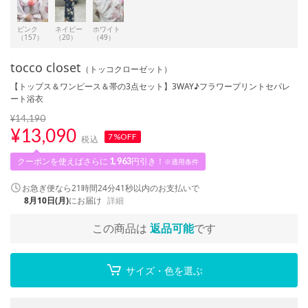
ピンク
ネイビー
ホワイト
（157）
（20）
（49）
tocco closet
（トッコクローゼット）
【トップス＆ワンピース＆帯の3点セット】3WAY♪フラワープリントセパレ
ート浴衣
¥14,190
¥
13,090
7%OFF
税込
クーポンを使えばさらに
1,963
円引き！
※適用条件
お急ぎ便なら
21時間24分40秒
以内
のお支払いで
8月10日(月)
にお届け
詳細
この商品は
返品可能
です
サイズ・色を選ぶ