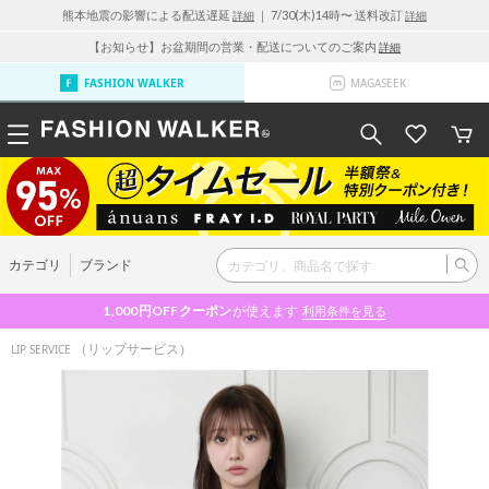
熊本地震の影響による配送遅延
｜ 7/30(木)14時〜 送料改訂
詳細
詳細
【お知らせ】お盆期間の営業・配送についてのご案内
詳細
FASHION WALKER
MAGASEEK
カテゴリ
ブランド
1,000円OFF
クーポン
が使えます
利用条件を見る
（リップサービス）
LIP SERVICE