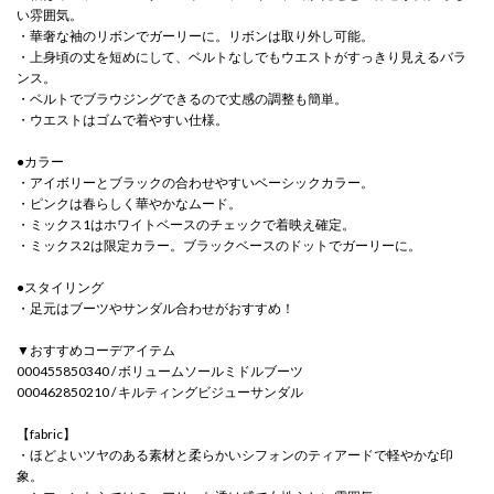
い雰囲気。
・華奢な袖のリボンでガーリーに。リボンは取り外し可能。
・上身頃の丈を短めにして、ベルトなしでもウエストがすっきり見えるバラ
ンス。
・ベルトでブラウジングできるので丈感の調整も簡単。
・ウエストはゴムで着やすい仕様。
●カラー
・アイボリーとブラックの合わせやすいベーシックカラー。
・ピンクは春らしく華やかなムード。
・ミックス1はホワイトベースのチェックで着映え確定。
・ミックス2は限定カラー。ブラックベースのドットでガーリーに。
●スタイリング
・足元はブーツやサンダル合わせがおすすめ！
▼おすすめコーデアイテム
000455850340 / ボリュームソールミドルブーツ
000462850210 / キルティングビジューサンダル
【fabric】
・ほどよいツヤのある素材と柔らかいシフォンのティアードで軽やかな印
象。