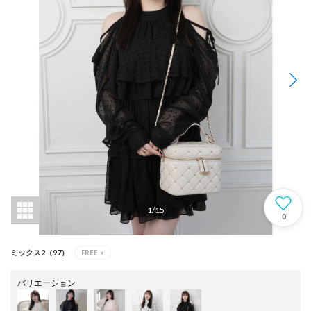
1
/
15
0
FREE
×
ミックス2（97）
バリエーション