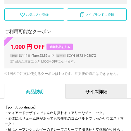
お気に入り登録
マイブランドに登録
ご利用可能なクーポン
1,000
円
OFF
対象商品を見る
8月11日 (Tue) 23:59まで
SCYH-0872-H0807G
期間
コード
※1回のご注文につき1,000円OFFになります。
※1回のご注文に使えるクーポンは1つです。注文後の適用はできません。
商品説明
サイズ詳細
【point/coordinate】
・ティアードデザインでふんわり揺れるエアリーなチュニック。
・全体にボリューム感があっても共生地のゴムベルトでしっかりウエストマ
ーク！
・袖はオープンショルダーのドレープスリーブで肌見せと立体感が女性らし