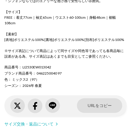
・シフォンならではのエアリーな透け感で女性らしい雰囲気。
【サイズ】
FREE：着丈77cm｜袖丈65cm｜ウエスト60-100cm｜身幅48cm｜裾幅
108cm
【素材】
[表地]ポリエステル100% [裏地]ポリエステル100% [別布]ポリエステル100%
※サイズ表記について商品によって同サイズや同色等であっても各商品毎に
誤差がある為、サイズ表記はあくまでも目安としてご参照ください。
商品番号
： LI2530EW013042
ブランド商品番号
： 0462250040 97
色
： ミックス2（97）
シーズン
： 2026年 春夏
URLをコピー
サイズ交換・返品について