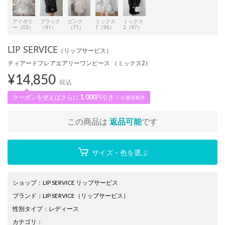
アイボリ
ブラック
ピンク
ミックス
ミックス
ー（03）
（91）
（71）
1（96）
2（97）
LIP SERVICE
（リップサービス）
ティアードフレアエアリーワンピース （ミックス2）
¥
14,850
税込
クーポンを使えばさらに
1,000
円引き！
※適用条件
この商品は
返品可能
です
サイズ・色を選ぶ
ショップ
：
LIP SERVICE リップサービス
ブランド
：
LIP SERVICE
（リップサービス）
性別タイプ
：
レディース
カテゴリ
：