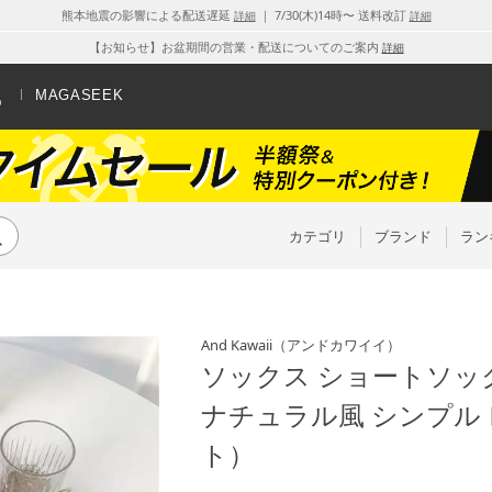
熊本地震の影響による配送遅延
｜ 7/30(木)14時〜 送料改訂
詳細
詳細
【お知らせ】お盆期間の営業・配送についてのご案内
詳細
MAGASEEK
カテゴリ
ブランド
ラン
And Kawaii
（アンドカワイイ）
ソックス ショートソッ
ナチュラル風 シンプル
ト）