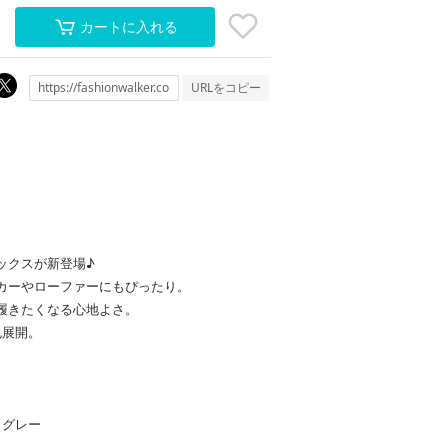
カートに入れる
URLをコピー
ックスが新登場♪
カーやローファーにもぴったり。
履きたくなる心地よさ。
色展開。
クグレー