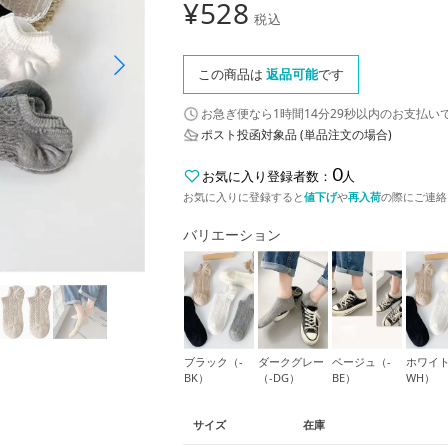
¥
528
税込
この商品は
返品可能
です
お急ぎ便なら
1時間14分28秒
以内
のお支払い
ポスト投函対象品 (単品注文の場合)
0
お気に入り登録者数：
人
お気に入りに登録すると
値下げ
や
再入荷
の際にご連絡
バリエーション
ブラック（-
ダークグレー
ベージュ（-
ホワイト
BK）
（-DG）
BE）
WH）
サイズ
在庫