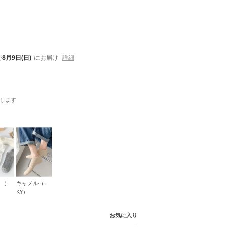
で
8月9日(日)
にお届け
詳細
します
（-
キャメル（-
KY）
お気に入り