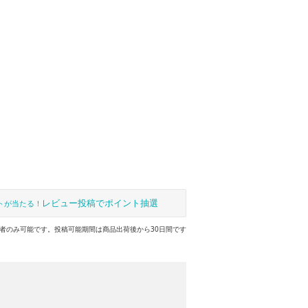
レビュー投稿でポイント抽選
トが当たる！
者のみ可能です。投稿可能期間は商品出荷後から30日間です