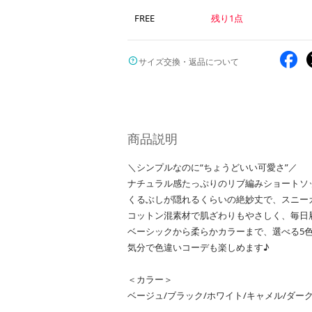
FREE
残り1点
サイズ交換・返品について
商品説明
＼シンプルなのに“ちょうどいい可愛さ”／
ナチュラル感たっぷりのリブ編みショートソ
くるぶしが隠れるくらいの絶妙丈で、スニー
コットン混素材で肌ざわりもやさしく、毎日
ベーシックから柔らかカラーまで、選べる5
気分で色違いコーデも楽しめます♪
＜カラー＞
ベージュ/ブラック/ホワイト/キャメル/ダー
----------------