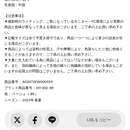
生産国：中国
【注意事項】
▼撮影時のライティング、ご覧になっているモニター・PC環境により実際の
商品と色味が異なって見える場合がございます。ご了承の上お買い求め下さ
い。
▼記載サイズは全て平置き採寸であり、商品一つ一つにより多少の誤差が生
じる場合がございます。
▼商品によっては染料の性質上、汗や摩擦により、色落ちしたり他に色移り
することがありますので、ご了承の上お買い求め下さい。
▼大量に仕入れている為に商品によってはシワなどが多い場合もございま
す。また、混紡繊維によって生地の織りに他繊維が混紡している場合もござ
いますが品質上の問題はございません。ご了承の上お買い求め下さい。
商品番号
： A03972EW000939
ブランド商品番号
： NY-002 -BE
色
： ベージュ（-BE）
シーズン
： 2025年 春夏
URLをコピー