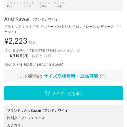
ピンク（-
ブラック
ベージュ
ホワイト
PK）
（-BK）
（-BE）
（-WH）
And Kawaii
（アンドカワイイ）
ブラトップ ナイトブラ インナー パッド付き フロントレース レディース （ベ
ージュ）
¥
2,223
税込
お急ぎ便なら
9時間07分07秒
以内
のお支払いで
8月10日(月)
にお届け
詳細
ポスト投函対象品 (単品注文の場合)
この商品は
サイズ交換無料・返品可能
です
サイズ・色を選ぶ
ブランド
：
And Kawaii
（アンドカワイイ）
性別タイプ
：
レディース
カテゴリ
：