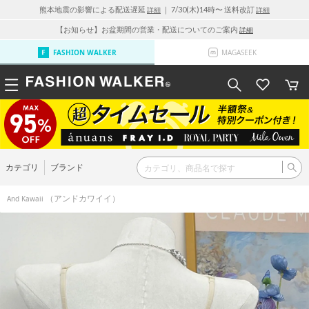
熊本地震の影響による配送遅延
｜ 7/30(木)14時〜 送料改訂
詳細
詳細
【お知らせ】お盆期間の営業・配送についてのご案内
詳細
FASHION WALKER
MAGASEEK
カテゴリ
ブランド
（アンドカワイイ）
And Kawaii