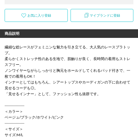
お気に入り登録
マイブランドに登録
商品説明
繊細な総レースがフェミニンな魅力を引き立てる、大人気のレースブラトッ
プ。
柔らかくストレッチ性のある生地で、肌触りが良く、長時間の着用もストレ
スフリー。
ノンワイヤーながらしっかりと胸元をホールドしてくれるパッド付きで、一
枚での着用もOK！
インナーとしてはもちろん、シアートップスやカーディガンの下に合わせて
見せるコーデも◎。
「見せるインナー」として、ファッション性も抜群です。
----------------
＜カラー＞
ベージュ/ブラック/ホワイト/ピンク
----------------
＜サイズ＞
サイズ:M/L