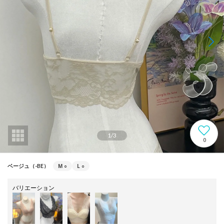
1
/
3
0
M
○
L
○
ベージュ（-BE）
バリエーション