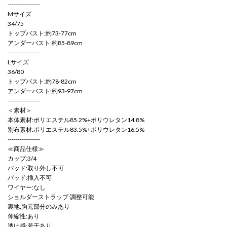
----------------
Mサイズ
34/75
トップバスト:約73-77cm
アンダーバスト:約85-89cm
----------------
Lサイズ
36/80
トップバスト:約78-82cm
アンダーバスト:約93-97cm
----------------
＜素材＞
本体素材:ポリエステル85.2%+ポリウレタン14.8%
別布素材:ポリエステル83.5%+ポリウレタン16.5%
----------------
≪商品仕様≫
カップ:3/4
パッド:取り外し不可
パッド:挿入不可
ワイヤー:なし
ショルダーストラップ:調整可能
裏地:胸元部分のみあり
伸縮性:あり
透け感:若干あり