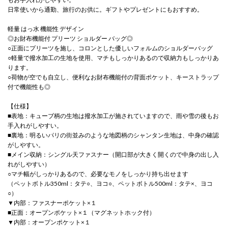
日常使いから通勤、旅行のお供に。ギフトやプレゼントにもおすすめ。
軽量 はっ水 機能性 デザイン
◎お財布機能付 プリーツ ショルダー バッグ◎
○正面にプリーツを施し、コロンとした優しいフォルムのショルダーバッグ
○軽量で撥水加工の生地を使用、マチもしっかりあるので収納力もしっかりあ
ります。
○荷物が空でも自立し、便利なお財布機能付の背面ポケット、キーストラップ
付で機能性も◎
【仕様】
■表地：キューブ柄の生地は撥水加工が施されていますので、雨や雪の後もお
手入れがしやすい。
■裏地：明るいパリの街並みのような地図柄のシャンタン生地は、中身の確認
がしやすい。
■メイン収納：シングル天ファスナー（開口部が大きく開くので中身の出し入
れがしやすい）
○マチ幅がしっかりあるので、必要なモノをしっかり持ち出せます
（ペットボトル350ml：タテ○、ヨコ○、ペットボトル500ml：タテ×、ヨコ
○）
▼内部：ファスナーポケット×１
■正面：オープンポケット×１（マグネットホック付）
▼内部：オープンポケット×１