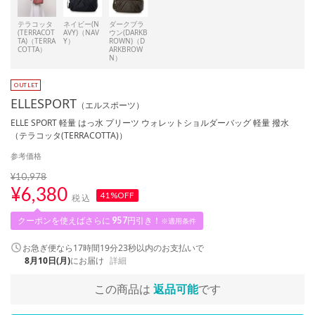
テラコッタ
ネイビー(N
ダークブラ
(TERRACOT
AVY)（NAV
ウン(DARKB
TA)（TERRA
Y）
ROWN)（D
COTTA）
ARKBROW
N）
ELLESPORT
（エルスポーツ）
ELLE SPORT 軽量 はっ水 プリーツ ウォレットショルダーバッグ 軽量 撥水
（テラコッタ(TERRACOTTA)）
参考価格
¥10,978
¥
6,380
41%OFF
税込
クーポンを使えばさらに
957
円引き！
※適用条件
お急ぎ便なら
17時間19分22秒
以内
のお支払いで
8月10日(月)
にお届け
詳細
この商品は
返品可能
です