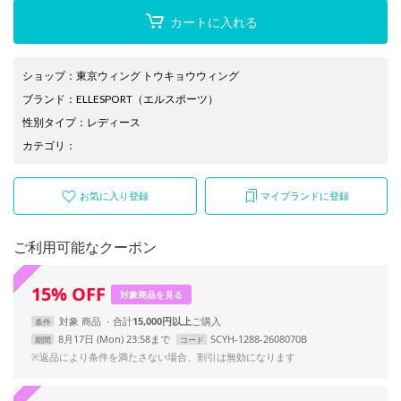
カートに入れる
ショップ
：
東京ウィング トウキョウウィング
ブランド
：
ELLESPORT
（エルスポーツ）
性別タイプ
：
レディース
カテゴリ
：
お気に入り登録
マイブランドに登録
ご利用可能なクーポン
15
%
OFF
対象商品を見る
対象
商品
合計
15,000円以上
条件
8月17日 (Mon) 23:58まで
SCYH-1288-2608070B
期間
コード
※返品により条件を満たさない場合、割引は無効になります