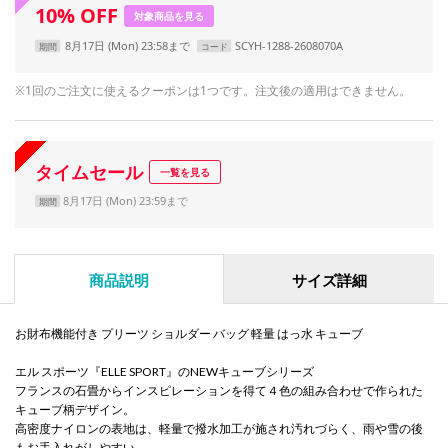
10
%
OFF
対象商品を見る
8月17日 (Mon) 23:58まで
SCYH-1288-2608070A
期間
コード
※1回のご注文に使えるクーポンは1つです。注文後の適用はできません。
タイムセール
一覧を見る
8月17日 (Mon) 23:59まで
期間
商品説明
サイズ詳細
お財布機能付き プリーツ ショルダー バッグ 軽量 はっ水 キューブ
エル スポーツ『ELLE SPORT』のNEWキューブシリーズ
フランスの石畳からインスピレーションを得て４色の組み合わせで作られた
キューブ柄デザイン。
高密度ナイロンの表地は、軽量で撥水加工が施され汚れづらく、雨や雪の後
もお手入れがしやすい。