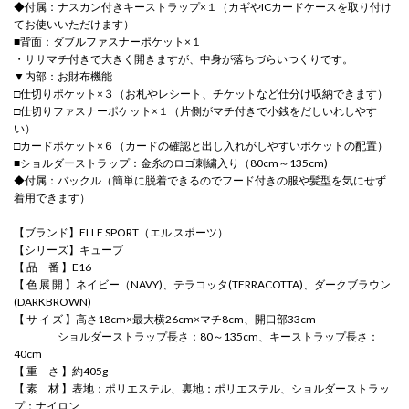
◆付属：ナスカン付きキーストラップ×１（カギやICカードケースを取り付け
てお使いいただけます）
■背面：ダブルファスナーポケット×１
・ササマチ付きで大きく開きますが、中身が落ちづらいつくりです。
▼内部：お財布機能
□仕切りポケット×３（お札やレシート、チケットなど仕分け収納できます）
□仕切りファスナーポケット×１（片側がマチ付きで小銭をだしいれしやす
い）
□カードポケット×６（カードの確認と出し入れがしやすいポケットの配置）
■ショルダーストラップ：金糸のロゴ刺繍入り（80cm～135cm)
◆付属：バックル（簡単に脱着できるのでフード付きの服や髪型を気にせず
着用できます）
【ブランド】ELLE SPORT（エル スポーツ）
【シリーズ】キューブ
【 品 番 】E16
【 色 展 開 】ネイビー（NAVY)、テラコッタ(TERRACOTTA)、ダークブラウン
(DARKBROWN)
【 サ イ ズ 】高さ18cm×最大横26cm×マチ8cm、開口部33cm
ショルダーストラップ長さ：80～135cm、キーストラップ長さ：
40cm
【 重 さ 】約405g
【 素 材 】表地：ポリエステル、裏地：ポリエステル、ショルダーストラッ
プ：ナイロン