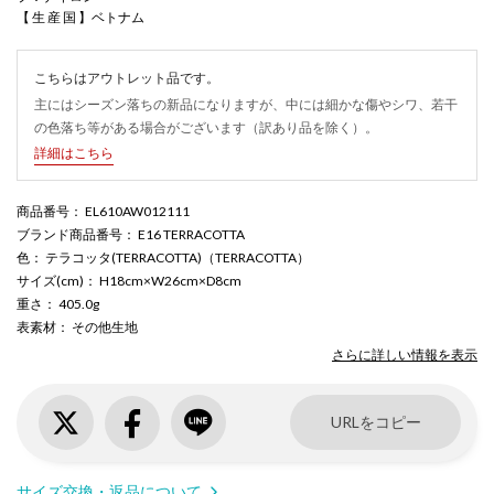
【 生 産 国 】ベトナム
こちらはアウトレット品です。
主にはシーズン落ちの新品になりますが、中には細かな傷やシワ、若干
の色落ち等がある場合がございます（訳あり品を除く）。
詳細はこちら
商品番号
： EL610AW012111
ブランド商品番号
： E16 TERRACOTTA
色
： テラコッタ(TERRACOTTA)（TERRACOTTA）
サイズ(cm)
： H18cm×W26cm×D8cm
重さ
： 405.0g
表素材
： その他生地
さらに詳しい情報を表示
URLをコピー
サイズ交換・返品について