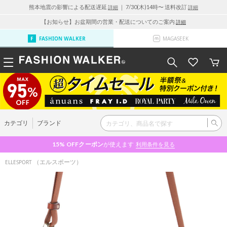
熊本地震の影響による配送遅延
｜ 7/30(木)14時〜 送料改訂
詳細
詳細
【お知らせ】お盆期間の営業・配送についてのご案内
詳細
FASHION WALKER
MAGASEEK
カテゴリ
ブランド
15% OFF
クーポン
が使えます
利用条件を見る
（エルスポーツ）
ELLESPORT