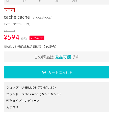
LV
BK
PI
SB
LGN
cache cache
（カシュカシュ）
ハートケース （LV）
¥1,980
¥
594
70%OFF
税込
ポスト投函対象品 (単品注文の場合)
この商品は
返品可能
です
カートに入れる
ショップ
：
UNBILLION アンビリオン
ブランド
：
cache cache
（カシュカシュ）
性別タイプ
：
レディース
カテゴリ
：