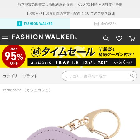
熊本地震の影響による配送遅延
｜ 7/30(木)14時〜 送料改訂
詳細
詳細
【お知らせ】お盆期間の営業・配送についてのご案内
詳細
FASHION WALKER
MAGASEEK
カテゴリ
ブランド
（カシュカシュ）
cache cache