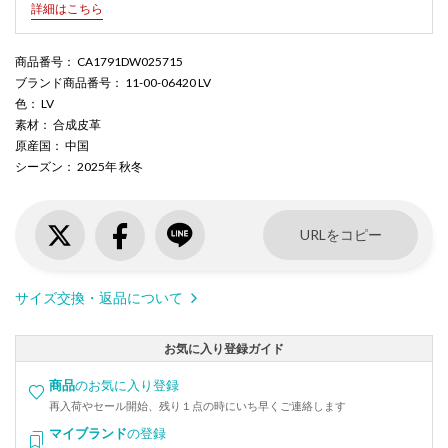
詳細はこちら
商品番号
： CA1791DW025715
ブランド商品番号
： 11-00-06420 LV
色
： LV
素材
： 合成皮革
原産国
： 中国
シーズン
： 2025年 秋冬
URLをコピー
サイズ交換・返品について
お気に入り登録ガイド
商品
のお気に入り登録
再入荷やセール開始、残り１点の時にいち早くご連絡します
マイブランド
の登録