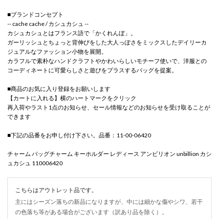
■ブランドコンセプト
-- cache cache / カシュカシュ --
カシュカシュとはフランス語で「かくれんぼ」。
ガーリッシュとちょっと背伸びをした大人っぽさをミックスしたデイリーカ
ジュアルなファッション小物を展開。
カラフルで素朴なハンドクラフトやかわいらしいモチーフ使いで、洋服との
コーディネートに可愛らしさと遊びをプラスするバッグを提案。
■商品のお気に入り登録をお願いします
【カートに入れる】横のハートマークをクリック
再入荷やラスト1点のお知らせ、セール情報などのお知らせを受け取ることが
できます
■下記の品番をお申し付け下さい。品番：11-00-06420
チャーム バッグチャーム キーホルダー レディース アンビリオン unbillion カシ
ュカシュ 110006420
こちらはアウトレット品です。
主にはシーズン落ちの新品になりますが、中には細かな傷やシワ、若干
の色落ち等がある場合がございます（訳あり品を除く）。