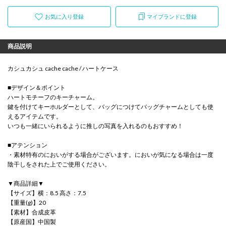
お気に入り登録
マイブランドに登録
商品説明
カシュカシュ cache cache / ハートケース
■デザイン＆ポイント
ハートモチーフのキーチャーム。
鍵を付けてキーホルダーとして、バッグにつけてバッグチャームとしても使
えるアイテムです。
いつも一緒にいられるように推しの写真を入れるのもおすすめ！
■アテンション
・素材特有のにおいがする場合がございます。においが気になる場合は一度
陰干しをされた上でご使用ください。
▼商品詳細▼
【サイズ】横：8.5 高さ：7.5
【重量(g)】20
【素材】合成皮革
【原産国】中国製