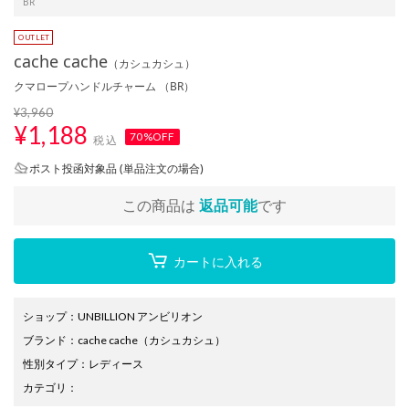
BR
cache cache
（カシュカシュ）
クマロープハンドルチャーム （BR）
¥3,960
¥
1,188
70%OFF
税込
ポスト投函対象品 (単品注文の場合)
この商品は
返品可能
です
カートに入れる
ショップ
：
UNBILLION アンビリオン
ブランド
：
cache cache
（カシュカシュ）
性別タイプ
：
レディース
カテゴリ
：