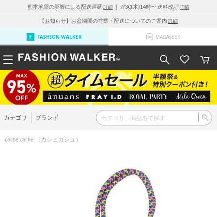
熊本地震の影響による配送遅延
｜ 7/30(木)14時〜 送料改訂
詳細
詳細
【お知らせ】お盆期間の営業・配送についてのご案内
詳細
FASHION WALKER
MAGASEEK
カテゴリ
ブランド
（カシュカシュ）
cache cache