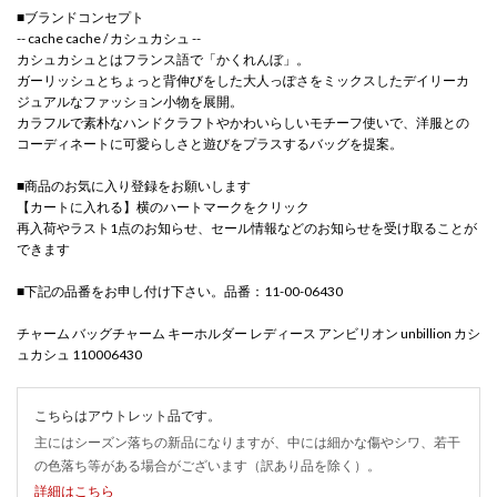
■ブランドコンセプト
-- cache cache / カシュカシュ --
カシュカシュとはフランス語で「かくれんぼ」。
ガーリッシュとちょっと背伸びをした大人っぽさをミックスしたデイリーカ
ジュアルなファッション小物を展開。
カラフルで素朴なハンドクラフトやかわいらしいモチーフ使いで、洋服との
コーディネートに可愛らしさと遊びをプラスするバッグを提案。
■商品のお気に入り登録をお願いします
【カートに入れる】横のハートマークをクリック
再入荷やラスト1点のお知らせ、セール情報などのお知らせを受け取ることが
できます
■下記の品番をお申し付け下さい。品番：11-00-06430
チャーム バッグチャーム キーホルダー レディース アンビリオン unbillion カシ
ュカシュ 110006430
こちらはアウトレット品です。
主にはシーズン落ちの新品になりますが、中には細かな傷やシワ、若干
の色落ち等がある場合がございます（訳あり品を除く）。
詳細はこちら