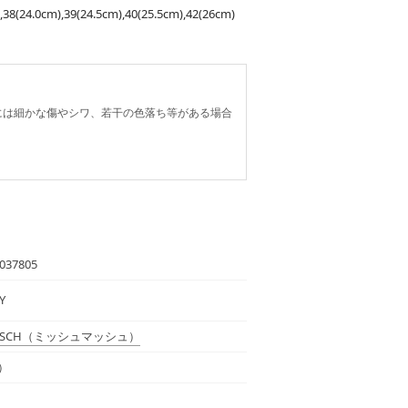
),38(24.0cm),39(24.5cm),40(25.5cm),42(26cm)
には細かな傷やシワ、若干の色落ち等がある場合
037805
Y
SCH
（ミッシュマッシュ）
Y）