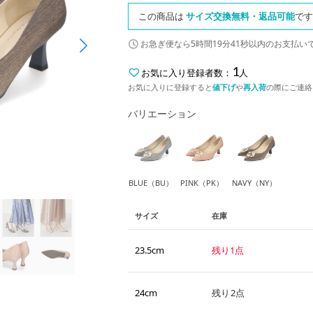
この商品は
サイズ交換無料・返品可能
です
お急ぎ便なら
5時間19分40秒
以内
のお支払い
1
お気に入り登録者数：
人
お気に入りに登録すると
値下げ
や
再入荷
の際にご連絡
バリエーション
BLUE（BU）
PINK（PK）
NAVY（NY）
サイズ
在庫
23.5cm
残り1点
24cm
残り2点