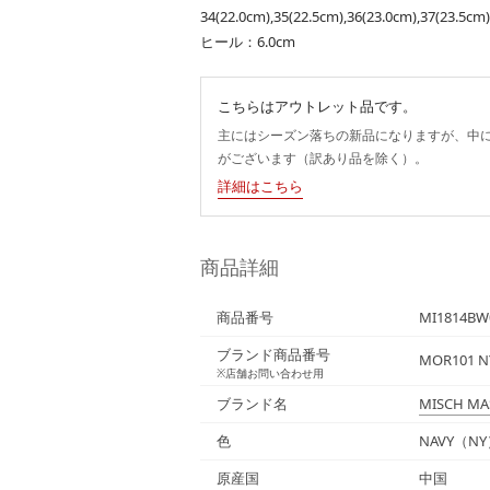
34(22.0cm),35(22.5cm),36(23.0cm),37(23.5cm
ヒール：6.0cm
こちらはアウトレット品です。
主にはシーズン落ちの新品になりますが、中
がございます（訳あり品を除く）。
詳細はこちら
商品詳細
商品番号
MI1814BW
ブランド商品番号
MOR101 N
※店舗お問い合わせ用
ブランド名
MISCH MA
色
NAVY（N
原産国
中国