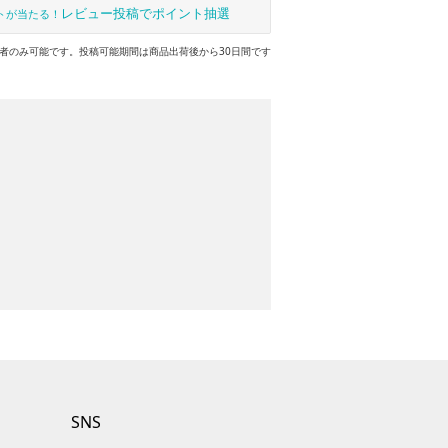
レビュー投稿でポイント抽選
トが当たる！
者のみ可能です。投稿可能期間は商品出荷後から30日間です
SNS