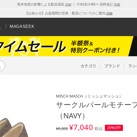
熊本地震の影響による配送遅延
｜ 7/30(木)14時〜 送料改訂
詳細
詳細
【お知らせ】お盆期間の営業・配送についてのご案内
詳細
MAGASEEK
カテゴリ
ブランド
ラン
MISCH MASCH
（ミッシュマッシュ）
サークルパールモチーフパ
（NAVY）
¥
7,040
20%OFF
¥8,800
税込