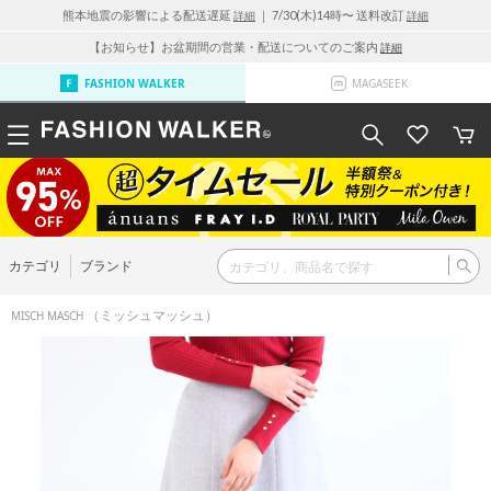
熊本地震の影響による配送遅延
｜ 7/30(木)14時〜 送料改訂
詳細
詳細
【お知らせ】お盆期間の営業・配送についてのご案内
詳細
FASHION WALKER
MAGASEEK
カテゴリ
ブランド
（ミッシュマッシュ）
MISCH MASCH