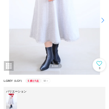
1
/
20
3
S
残り1点
M
×
L.GREY（LGY）
バリエーション