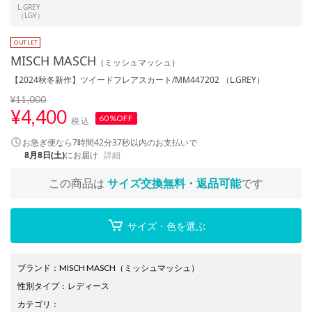
L.GREY
（LGY）
MISCH MASCH
（ミッシュマッシュ）
【2024秋冬新作】ツイードフレアスカート/MM447202 （L.GREY）
¥11,000
¥
4,400
60%OFF
税込
お急ぎ便なら
7時間42分37秒
以内
のお支払いで
8月8日(土)
にお届け
詳細
この商品は
サイズ交換無料・返品可能
です
サイズ・色を選ぶ
ブランド
：
MISCH MASCH
（ミッシュマッシュ）
性別タイプ
：
レディース
カテゴリ
：