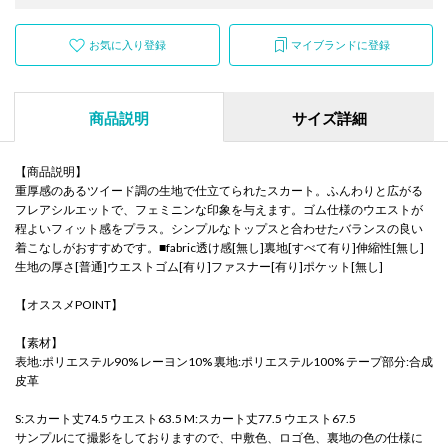
お気に入り登録
マイブランドに登録
商品説明
サイズ詳細
【商品説明】
重厚感のあるツイード調の生地で仕立てられたスカート。ふんわりと広がる
フレアシルエットで、フェミニンな印象を与えます。ゴム仕様のウエストが
程よいフィット感をプラス。シンプルなトップスと合わせたバランスの良い
着こなしがおすすめです。■fabric透け感[無し]裏地[すべて有り]伸縮性[無し]
生地の厚さ[普通]ウエストゴム[有り]ファスナー[有り]ポケット[無し]
【オススメPOINT】
【素材】
表地:ポリエステル90% レーヨン10% 裏地:ポリエステル100% テープ部分:合成
皮革
S:スカート丈74.5 ウエスト63.5 M:スカート丈77.5 ウエスト67.5
サンプルにて撮影をしておりますので、中敷色、ロゴ色、裏地の色の仕様に