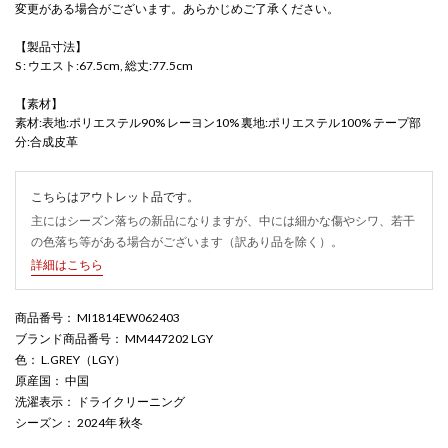
変更がある場合がございます。あらかじめご了承ください。
【製品寸法】
S : ウエスト:67.5cm, 総丈:77.5cm
【素材】
素材:表地:ポリエステル90% レーヨン10% 裏地:ポリエステル100% テープ部
分:合成皮革
こちらはアウトレット品です。
主にはシーズン落ちの新品になりますが、中には細かな傷やシワ、若干
の色落ち等がある場合がございます（訳あり品を除く）。
詳細はこちら
商品番号
： MI1814EW062403
ブランド商品番号
： MM447202 LGY
色
： L.GREY（LGY）
原産国
： 中国
洗濯表示
： ドライクリーニング
シーズン
： 2024年 秋冬